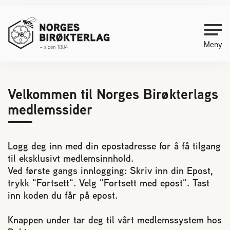
Meny
Kontakt oss
Velkommen til Norges Birøkterlags
medlemssider
Bli medlem
Logg deg inn med din epostadresse for å få tilgang
Starte med birøkt
til eksklusivt medlemsinnhold.
Ved første gangs innlogging: Skriv inn din Epost,
Medlemssider
trykk "Fortsett". Velg "Fortsett med epost". Tast
inn koden du får på epost.
Biene svermer
Knappen under tar deg til vårt medlemssystem hos