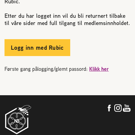
Rubic.
Reaksjon på bistikk
Etter du har logget inn vil du bli returnert tilbake
til våre sider med full tilgang til medlemsinnholdet.
Om Norges Birøkterlag
Finn fylkes- og lokallag
Logg inn med Rubic
Nyheter
Første gang pålogging/glemt passord:
Klikk her
Kurs
Aktivitetskalender
Lover og regler