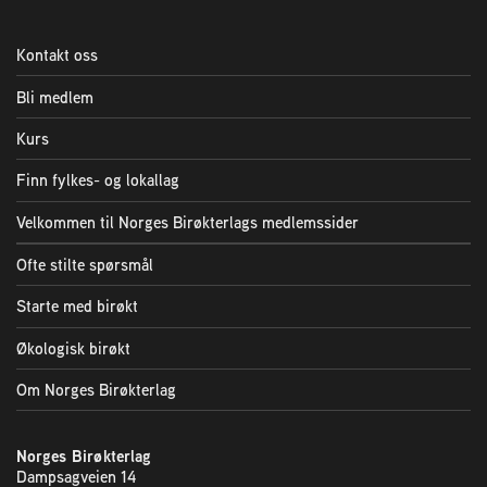
Plassering av bigård
Kontakt oss
Sjekkliste for kjøp og salg av bier
Bli medlem
Sykdom hos bier
Kurs
Finn fylkes- og lokallag
Sukkeravgiftsrefusjon
Velkommen til Norges Birøkterlags medlemssider
Ofte stilte spørsmål
Prosjekter
Starte med birøkt
Norges Birøkterlags standpunkt
Økologisk birøkt
Om Norges Birøkterlag
Min side (Rubic)
Norges Birøkterlag
Dampsagveien 14
Dampsagveien 14