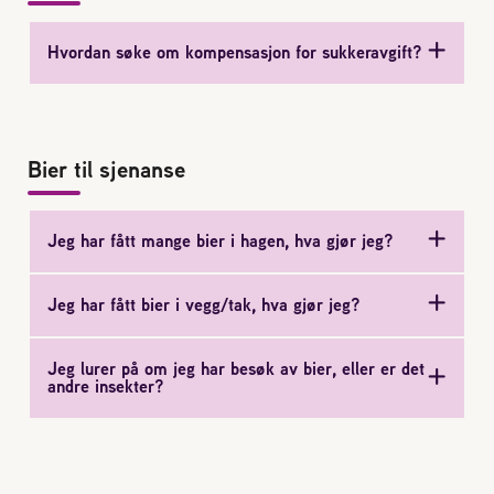
2004 Lillestrøm
TEL 63 94 20 80
Hvordan søke om kompensasjon for sukkeravgift?
post@norbi.no
Bier til sjenanse
Jeg har fått mange bier i hagen, hva gjør jeg?
Jeg har fått bier i vegg/tak, hva gjør jeg?
Jeg lurer på om jeg har besøk av bier, eller er det
andre insekter?