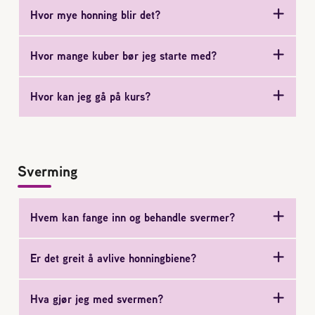
Hvor mye honning blir det?
Reaksjon på bistikk
Hvor mange kuber bør jeg starte med?
Om Norges Birøkterlag
Hvor kan jeg gå på kurs?
Finn fylkes- og lokallag
Nyheter
Sverming
Kurs
Hvem kan fange inn og behandle svermer?
Aktivitetskalender
Er det greit å avlive honningbiene?
Lover og regler
Hva gjør jeg med svermen?