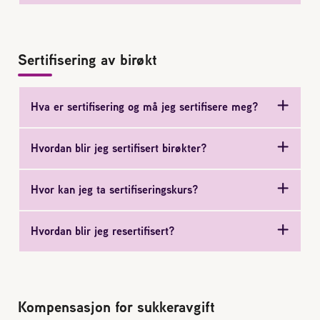
Plassering av bigård
Sjekkliste for kjøp og salg av bier
Sertifisering av birøkt
Sykdom hos bier
Hva er sertifisering og må jeg sertifisere meg?
Sukkeravgiftsrefusjon
Hvordan blir jeg sertifisert birøkter?
Prosjekter
Hvor kan jeg ta sertifiseringskurs?
Norges Birøkterlags standpunkt
Hvordan blir jeg resertifisert?
Min side (Rubic)
Kompensasjon for sukkeravgift
Dampsagveien 14