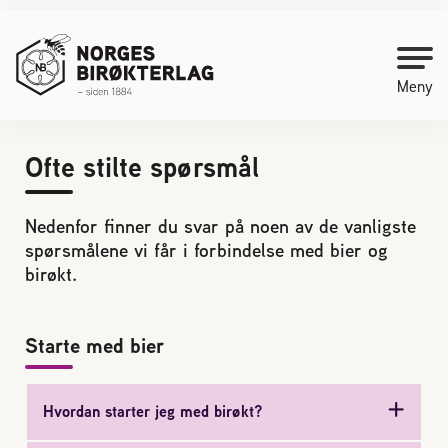
Meny
Ofte stilte spørsmål
Kontakt oss
Nedenfor finner du svar på noen av de vanligste
Bli medlem
spørsmålene vi får i forbindelse med bier og
birøkt.
Starte med birøkt
Starte med bier
Medlemssider
Hvordan starter jeg med birøkt?
Biene svermer