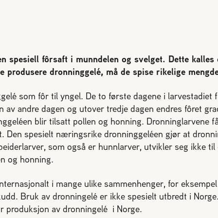
n spesiell fôrsaft i munndelen og svelget. Dette kalles
 produsere dronninggelé, må de spise rikelige mengde
lé som fôr til yngel. De to første dagene i larvestadiet få
en av andre dagen og utover tredje dagen endres fôret gra
nggeléen blir tilsatt pollen og honning. Dronninglarvene
iet. Den spesielt næringsrike dronninggeléen gjør at dronn
Arbeiderlarver, som også er hunnlarver, utvikler seg ikke ti
len og honning.
nternasjonalt i mange ulike sammenhenger, for eksempel t
udd. Bruk av dronningelé er ikke spesielt utbredt i Norge
for produksjon av dronningelé i Norge.