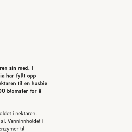
ren sin med. I
ia har fyllt opp
ktaren til en husbie
00 blomster for å
ldet i nektaren.
si. Vanninnholdet i
enzymer til