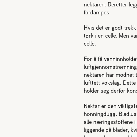
nektaren. Deretter leg
fordampes.
Hvis det er godt trek
tørk i en celle. Men va
celle.
For å få vanninnholdet
luftgjennomstrømninge
nektaren har modnet t
lufttett vokslag. Dett
holder seg derfor kons
Nektar er den viktigst
honningdugg. Bladlus p
alle næringsstoffene i
liggende på blader, k