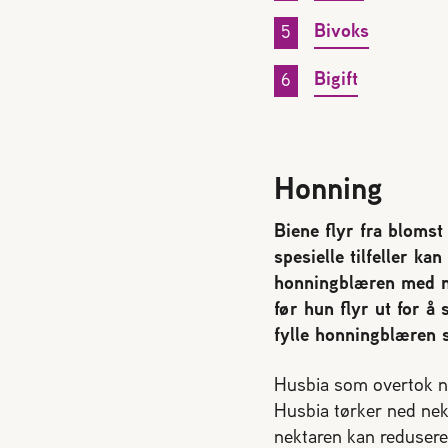
Bivoks
Bigift
Honning
Biene flyr fra blomst
spesielle tilfeller k
honningblæren med nek
før hun flyr ut for 
fylle honningblæren s
Husbia som overtok ne
Husbia tørker ned nek
nektaren kan redusere