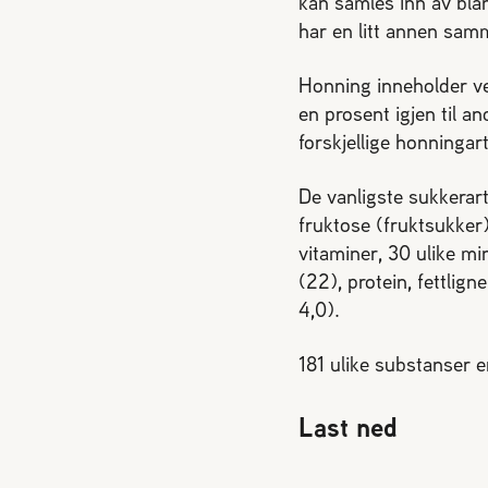
kan samles inn av bla
har en litt annen sam
Honning inneholder ve
en prosent igjen til a
forskjellige honningar
De vanligste sukkerar
fruktose (fruktsukker)
vitaminer, 30 ulike mi
(22), protein, fettlig
4,0).
181 ulike substanser er 
Last ned