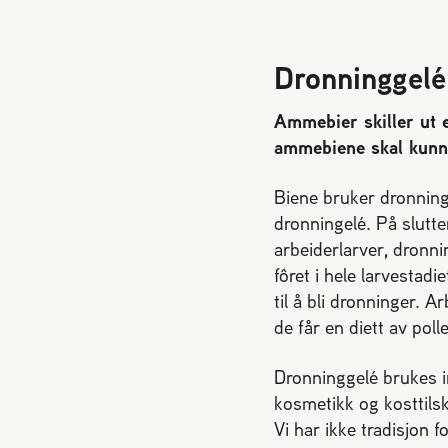
Dronninggelé
Ammebier skiller ut e
ammebiene skal kunne
Biene bruker dronningge
dronningelé. På slutt
arbeiderlarver, dronni
fôret i hele larvestad
til å bli dronninger. 
de får en diett av pol
Dronninggelé brukes i
kosmetikk og kosttilsk
Vi har ikke tradisjon 