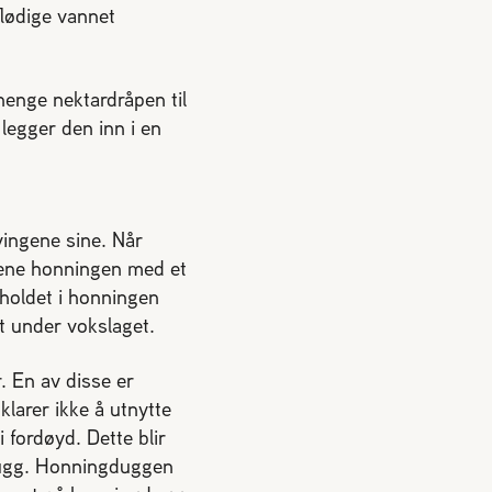
flødige vannet
henge nektardråpen til
 legger den inn i en
vingene sine. Når
iene honningen med et
nholdet i honningen
t under vokslaget.
. En av disse er
klarer ikke å utnytte
 fordøyd. Dette blir
gdugg. Honningduggen