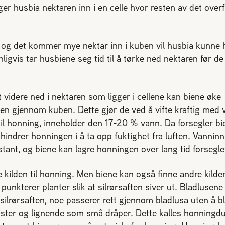
ger husbia nektaren inn i en celle hvor resten av det over
k og det kommer mye nektar inn i kuben vil husbia kunne 
nligvis tar husbiene seg tid til å tørke ned nektaren før de
 videre ned i nektaren som ligger i cellene kan biene øke
n gjennom kuben. Dette gjør de ved å vifte kraftig med 
il honning, inneholder den 17-20 % vann. Da forsegler b
e hindrer honningen i å ta opp fuktighet fra luften. Vannin
tant, og biene kan lagre honningen over lang tid forsegle
e kilden til honning. Men biene kan også finne andre kilder
unkterer planter slik at silrørsaften siver ut. Bladlusene 
 silrørsaften, noe passerer rett gjennom bladlusa uten å bli
vister og lignende som små dråper. Dette kalles honnin