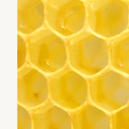
Evigung dronning
Avl og bi
Pollineri
Norges B
STARTE MED BIER
MIN SID
Vi har sk
Ofte stilte spørsmål
Sjekkliste for kjøp og salg av bier
Gå ti
Kan jeg importere bier?
Økologisk birøkt
Usikker p
klikk her