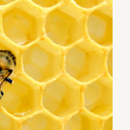
Presse
Vedtekter
Bladet Birøkteren
e
Foredrag og utadrettet virksomhet
Norges Birøkterlags standpunkt