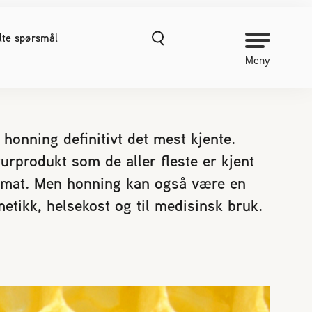
ilte spørsmål
Meny
NORGES BIRØKTERLAG
honning definitivt det mest kjente.
urprodukt som de aller fleste er kjent
Om Norges Birøkterlag
 mat. Men honning kan også være en
Kontakt oss
Organisasjonshåndbok
metikk, helsekost og til medisinsk bruk.
Nyheter
Finn fylkes- og lokallag
Kurs
Prosjekter
Vitenskapelige publikasjoner