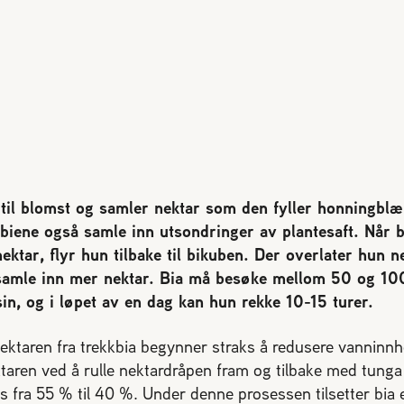
 til blomst og samler nektar som den fyller honningblæ
an biene også samle inn utsondringer av plantesaft. Når b
tar, flyr hun tilbake til bikuben. Der overlater hun ne
å samle inn mer nektar. Bia må besøke mellom 50 og 10
in, og i løpet av en dag kan hun rekke 10-15 turer.
ktaren fra trekkbia begynner straks å redusere vanninnho
taren ved å rulle nektardråpen fram og tilbake med tunga 
s fra 55 % til 40 %. Under denne prosessen tilsetter bia 