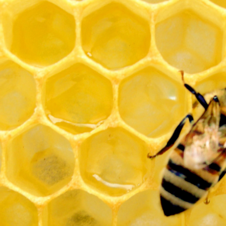
Driftsteknikk
ologi
Vekter
ng
Samarbeidspartnere og
irøkterlags standpunkt
utstyrsleverandører
Sykdommer og skadegjører
Bli medlem
E
KONTAKT
iftet medlemssystem!
Dampsagveien 14
2004 Lillestrøm
l rubic.no
TEL 63 94 20 80
post@norbi.no
å hvordan du logger inn,