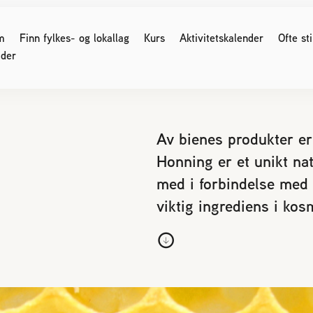
m
Finn fylkes- og lokallag
Kurs
Aktivitetskalender
Ofte st
der
G SOM ER BIRØKTER
FOR MEDLEMMER
Av bienes produkter er 
Honning er et unikt nat
ser og møter
Medlemssider (Logg inn)
med i forbindelse med
 regler
Birøkteren
Nyhetsbrev
e for kjøp og salg av bier
viktig ingrediens i kos
Verdt å vite
område og parestasjoner
Økonomi
 birøkt
Honning
nikk
Bigårdsplasser
os bier
Sukkeravgiftsrefusjon
Styreprotokoller/årsmøter
r svake bifolk