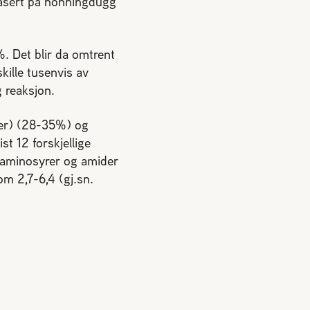
basert på honningdugg
. Det blir da omtrent
kille tusenvis av
g reaksjon.
ker) (28-35%) og
t 12 forskjellige
e aminosyrer og amider
om 2,7-6,4 (gj.sn.