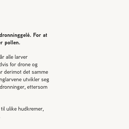
 dronninggelé. For at
r pollen.
r alle larver
dvis for drone og
 får derimot det samme
inglarvene utvikler seg
l dronninger, ettersom
il ulike hudkremer,
.