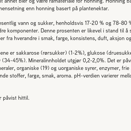
nt annet bier og være råmateriale for honning. Honning 
mensetning enn honning basert på plantenektar.
sentlig vann og sukker, henholdsvis 17-20 % og 78-80 %
ndre komponenter. Denne prosenten er likevel i stand til å s
ter fra hverandre i smak, farge, konsistens, duft, aksjon o
tene er sakkarose (rørsukker) (1-2%), glukose (druesuk
 (34-45%). Mineralinnholdet utgjør 0,2-2,0%. Det er påvis
neraler, organiske (19) og uorganiske syrer, enzymer, fri
nende stoffer, farge, smak, aroma. pH-verdien varierer mell
påvist hittil.