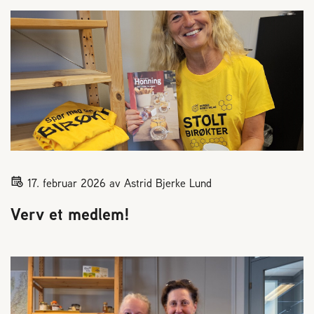
Plassering av bigård
Sjekkliste for kjøp og salg av bier
Sykdom hos bier
Sukkeravgiftsrefusjon
Prosjekter
17. februar 2026
av Astrid Bjerke Lund
Verv et medlem!
Norges Birøkterlags standpunkt
Min side (Rubic)
Dampsagveien 14