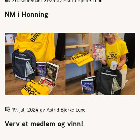
26. september 2024
av Astrid Bjerke Lund
NM i Honning
19. juli 2024
av Astrid Bjerke Lund
Verv et medlem og vinn!