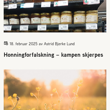
18. februar 2025
av Astrid Bjerke Lund
Honningforfalskning – kampen skjerpes