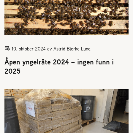
10. oktober 2024
av Astrid Bjerke Lund
Åpen yngelråte 2024 – ingen funn i
2025