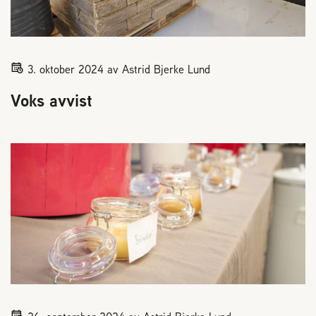
3. oktober 2024
av Astrid Bjerke Lund
Voks avvist