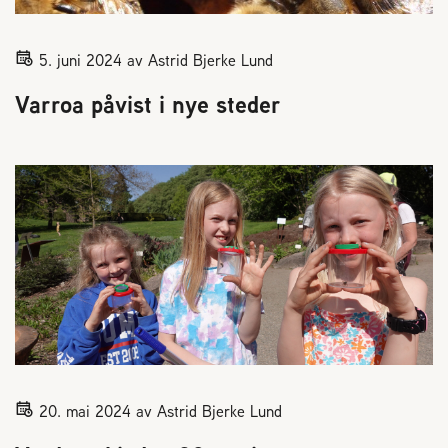
5. juni 2024
av Astrid Bjerke Lund
Varroa påvist i nye steder
20. mai 2024
av Astrid Bjerke Lund