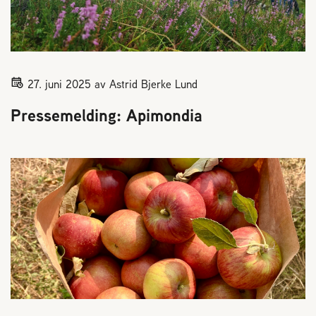
27. juni 2025
av Astrid Bjerke Lund
Pressemelding: Apimondia