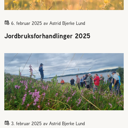
6. februar 2025
av Astrid Bjerke Lund
Jordbruksforhandlinger 2025
3. februar 2025
av Astrid Bjerke Lund