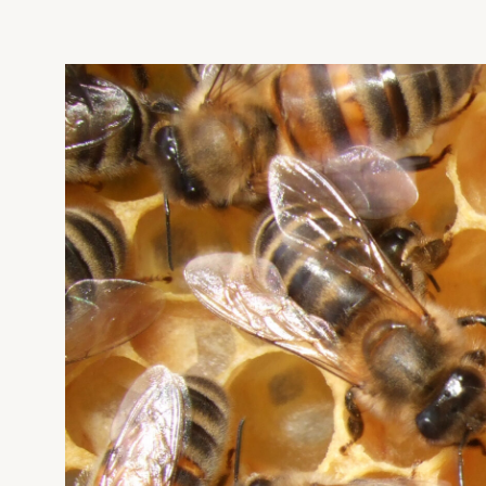
Evigung dronning
Avl og bi
Pollineri
Norges B
STARTE MED BIER
MIN SID
Vi har sk
Ofte stilte spørsmål
Sjekkliste for kjøp og salg av bier
Gå ti
Kan jeg importere bier?
Økologisk birøkt
Usikker p
klikk her