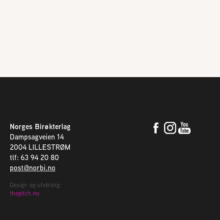
Norges Birøkterlag
Dampsagveien 14
2004 LILLESTRØM
tlf: 63 94 20 80
post@norbi.no
Design og utvikling:
thepitch.no