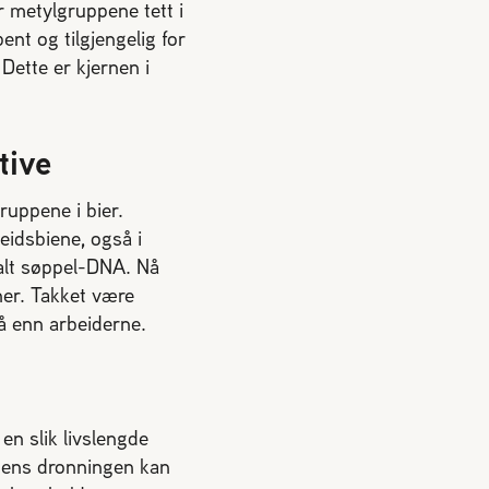
r metylgruppene tett i
ent og tilgjengelig for
Dette er kjernen i
tive
gruppene i bier.
eidsbiene, også i
kalt søppel-DNA. Nå
ener. Takket være
på enn arbeiderne.
n slik livslengde
 mens dronningen kan