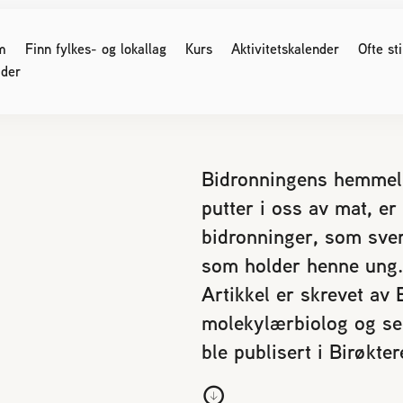
m
Finn fylkes- og lokallag
Kurs
Aktivitetskalender
Ofte st
der
G SOM ER BIRØKTER
FOR MEDLEMMER
Bidronningens hemmelig
putter i oss av mat, er 
ser og møter
Medlemssider (Logg inn)
bidronninger, som sver
 regler
Birøkteren
Nyhetsbrev
e for kjøp og salg av bier
som holder henne ung.
Verdt å vite
område og parestasjoner
Artikkel er skrevet av
Økonomi
 birøkt
molekylærbiolog og sen
Honning
nikk
Bigårdsplasser
ble publisert i Birøkte
os bier
Sukkeravgiftsrefusjon
Styreprotokoller/årsmøter
r svake bifolk