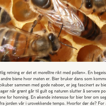
lig retning er det et morelltre rikt med pollen». En begei
de andre biene hvor maten er. Bier bruker dans som kom
r bikuber sammen med gode naboer, er jeg fascinert av bie
ager når grønt går til gult og naturen slutter å servere pol
ne for honning. En økende interesse for bier brer om seg
 fra jorden vår i urovekkende tempo. Hvorfor dør de? For å