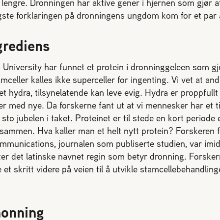
 lengre. Dronningen har aktive gener i hjernen som gjør 
gste forklaringen på dronningens ungdom kom for et par 
rediens
 University har funnet et protein i dronninggeleen som gj
celler kalles ikke superceller for ingenting. Vi vet at a
ret hydra, tilsynelatende kan leve evig. Hydra er proppfull
ler med nye. Da forskerne fant ut at vi mennesker har et t
sto jubelen i taket. Proteinet er til stede en kort periode
 sammen. Hva kaller man et helt nytt protein? Forskeren f
munications, journalen som publiserte studien, var imidl
tter det latinske navnet regin som betyr dronning. Forske
t skritt videre på veien til å utvikle stamcellebehandling
honning