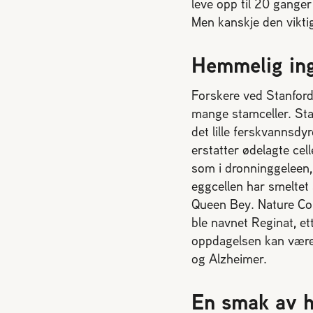
leve opp til 20 ganger
Men kanskje den vikti
Hemmelig ing
Forskere ved Stanford
mange stamceller. Stam
det lille ferskvannsdy
erstatter ødelagte cel
som i dronninggeleen, 
eggcellen har smeltet
Queen Bey. Nature Com
ble navnet Reginat, e
oppdagelsen kan være e
og Alzheimer.
En smak av 