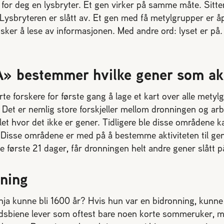
Se for deg en lysbryter. Et gen virker på samme måte. Sitte
. Lysbryteren er slått av. Et gen med få metylgrupper er åp
er å lese av informasjonen. Med andre ord: lyset er på. 
» bestemmer hvilke gener som ak
rte forskere for første gang å lage et kart over alle metyl
 Det er nemlig store forskjeller mellom dronningen og arb
let hvor det ikke er gener. Tidligere ble disse områdene 
ere. Disse områdene er med på å bestemme aktiviteten til g
e første 21 dager, får dronningen helt andre gener slått 
ning
a kunne bli 1600 år? Hvis hun var en bidronning, kunne e
eidsbiene lever som oftest bare noen korte sommeruker,