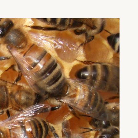
Presse
Vedtekter
Bladet Birøkteren
e
Foredrag og utadrettet virksomhet
Norges Birøkterlags standpunkt