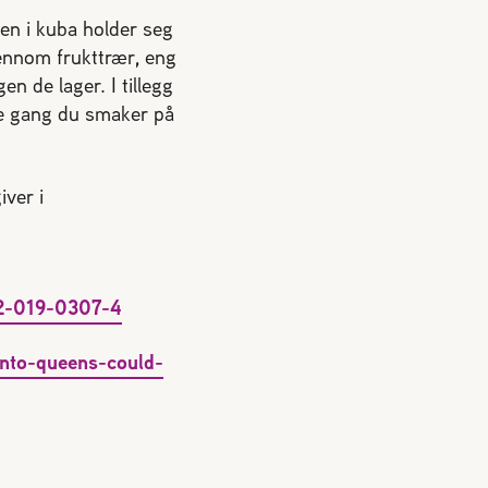
nen i kuba holder seg
jennom frukttrær, eng
en de lager. I tillegg
ste gang du smaker på
iver i
72-019-0307-4
nto-queens-could-