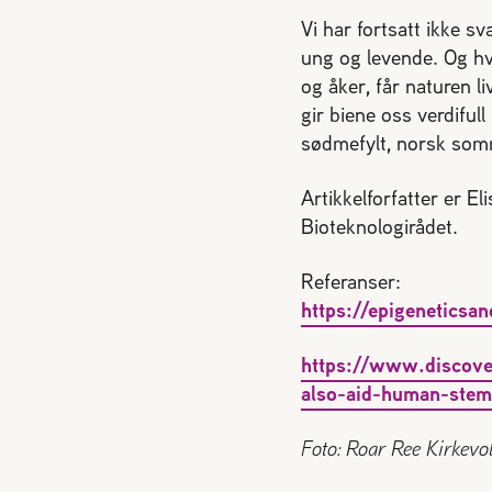
Vi har fortsatt ikke s
ung og levende. Og hv
og åker, får naturen li
gir biene oss verdiful
sødmefylt, norsk somm
Artikkelforfatter er E
Bioteknologirådet.
Referanser:
https://epigenetics
https://www.discove
also-aid-human-stem-
Foto: Roar Ree Kirkevol