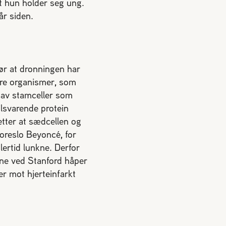
at hun holder seg ung.
år siden.
ør at dronningen har
ndre organismer, som
t av stamceller som
ilsvarende protein
 etter at sædcellen og
oreslo Beyoncé, for
ertid lunkne. Derfor
rne ved Stanford håper
er mot hjerteinfarkt