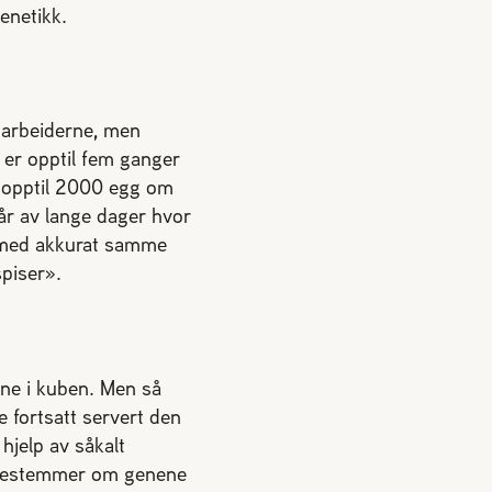
enetikk.
l arbeiderne, men
n er opptil fem ganger
e opptil 2000 egg om
tår av lange dager hvor
er med akkurat samme
spiser».
ene i kuben. Men så
e fortsatt servert den
hjelp av såkalt
g bestemmer om genene