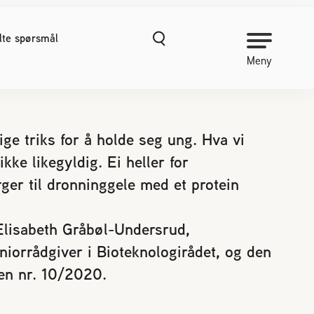
ilte spørsmål
Meny
NORGES BIRØKTERLAG
e triks for å holde seg ung. Hva vi
ikke likegyldig. Ei heller for
Om Norges Birøkterlag
ger til dronninggele med et protein
Kontakt oss
Organisasjonshåndbok
Nyheter
 Elisabeth Gråbøl-Undersrud,
Finn fylkes- og lokallag
iorrådgiver i Bioteknologirådet, og den
Kurs
ren nr. 10/2020.
Prosjekter
Vitenskapelige publikasjoner