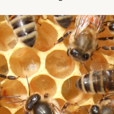
Driftsteknikk
ologi
Vekter
ng
Samarbeidspartnere og
irøkterlags standpunkt
utstyrsleverandører
Sykdommer og skadegjører
Bli medlem
E
KONTAKT
iftet medlemssystem!
Dampsagveien 14
2004 Lillestrøm
l rubic.no
TEL 63 94 20 80
post@norbi.no
å hvordan du logger inn,