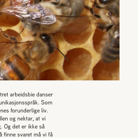
stret arbeidsbie danser
munikasjonsspråk. Som
nes forunderlige liv.
len og nektar, at vi
. Og det er ikke så
 finne svaret må vi få