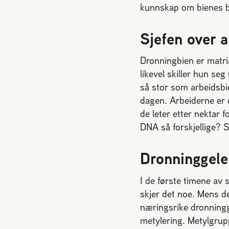
kunnskap om bienes bi
Sjefen over a
Dronningbien er matria
likevel skiller hun se
så stor som arbeidsbi
dagen. Arbeiderne er o
de leter etter nektar 
DNA så forskjellige? S
Dronninggele
I de første timene av 
skjer det noe. Mens de
næringsrike dronningg
metylering. Metylgru