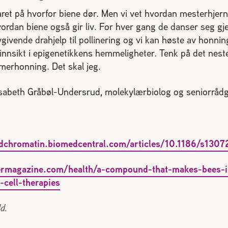
varet på hvorfor biene dør. Men vi vet hvordan mesterhjer
ordan biene også gir liv. For hver gang de danser seg g
vgivende drahjelp til pollinering og vi kan høste av honning
l innsikt i epigenetikkens hemmeligheter. Tenk på det ne
erhonning. Det skal jeg.
lisabeth Gråbøl-Undersrud, molekylærbiolog og seniorrådg
andchromatin.biomedcentral.com/articles/10.1186/s130
rmagazine.com/health/a-compound-that-makes-bees-i
cell-therapies
d.