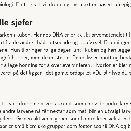
ologi. En ting vet vi: dronningens makt er basert på epig
lle sjefer
rken i kuben. Hennes DNA er prikk likt arvematerialet ti
g ut fra de andre i både utseende og oppførsel. Dronninge
ene. Hun tilbringer rolige dager lunt i kuben og kan legg
gså hunner, men de er sterile. Deres liv er hardt og bes
for å lage honning for å overleve vinteren. Hvorfor er bi
varet på det ligger i det gamle ordspillet «Du blir hva du 
sitt liv er dronninglarven akkurat som en av de andre larv
 andre larvene nå får nektar som mat, blir én utvalgt larv
eleen. Geleen aktiverer gener som kontrollerer vekst ved 
pper er små kjemiske grupper som fester seg til DNA o