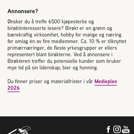
Plassering av bigård
Annonsere?
Sjekkliste for kjøp og salg av bier
Ønsker du å treffe 6500 kjøpesterke og
birøktinteresserte lesere? Birøkt er en grønn og
bærekraftig virksomhet, hobby for mange og næring
Sykdom hos bier
for omlag én av fire medlemmer. Ca. 10 % er tilknyttet
primærnæringer, de fleste yrkesgrupper er ellers
representert blant birøkterne. Ved å annonsere i
Sukkeravgiftsrefusjon
Birøkteren treffer du potensielle kunder som bruker
mye tid på sin lidenskap; bier og honning.
Prosjekter
Du finner priser og materialfrister i vår
Medieplan
2026
Norges Birøkterlags standpunkt
Min side (Rubic)
Dampsagveien 14