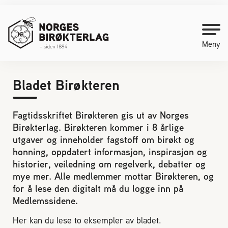
Meny
Bladet Birøkteren
Kontakt oss
Fagtidsskriftet Birøkteren gis ut av Norges
Bli medlem
Birøkterlag. Birøkteren kommer i 8 årlige
utgaver og inneholder fagstoff om birøkt og
Starte med birøkt
honning, oppdatert informasjon, inspirasjon og
historier, veiledning om regelverk, debatter og
mye mer. Alle medlemmer mottar Birøkteren, og
Medlemssider
for å lese den digitalt må du logge inn på
Medlemssidene.
Biene svermer
Her kan du lese to eksempler av bladet.