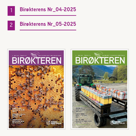
Reaksjon på bistikk
Birøkterens Nr_04-2025
Birøkterens Nr_05-2025
Om Norges Birøkterlag
Finn fylkes- og lokallag
Nyheter
Kurs
Aktivitetskalender
Lover og regler