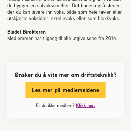
du bygger en solvokssmelter. Det finnes også steder
Reaksjon på bistikk
der du kan levere inn voks, både som hele tavler eller
utskjærte voksbiter, skrellevoks eller som blokkvoks.
Om Norges Birøkterlag
Bladet Birøkteren
Medlemmer har tilgang til alle utgivelsene fra 2014.
Finn fylkes- og lokallag
Nyheter
Ønsker du å vite mer om driftsteknikk?
Kurs
Les mer på medlemsidene
Aktivitetskalender
Er du ikke medlem?
Klikk her.
Lover og regler