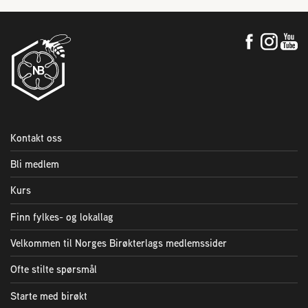
Plassering av bigård
Sjekkliste for kjøp og salg av bier
Sykdom hos bier
Sukkeravgiftsrefusjon
Kontakt oss
Bli medlem
Prosjekter
Kurs
Norges Birøkterlags standpunkt
Finn fylkes- og lokallag
Velkommen til Norges Birøkterlags medlemssider
Min side (Rubic)
Ofte stilte spørsmål
Starte med birøkt
Dampsagveien 14