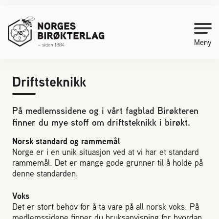
Meny
Driftsteknikk
Kontakt oss
På medlemssidene og i vårt fagblad Birøkteren
Bli medlem
finner du mye stoff om driftsteknikk i birøkt.
Norsk standard og rammemål
Starte med birøkt
Norge er i en unik situasjon ved at vi har et standard
rammemål. Det er mange gode grunner til å holde på
Medlemssider
denne standarden.
Voks
Biene svermer
Det er stort behov for å ta vare på all norsk voks. På
medlemssidene finner du bruksanvisning for hvordan