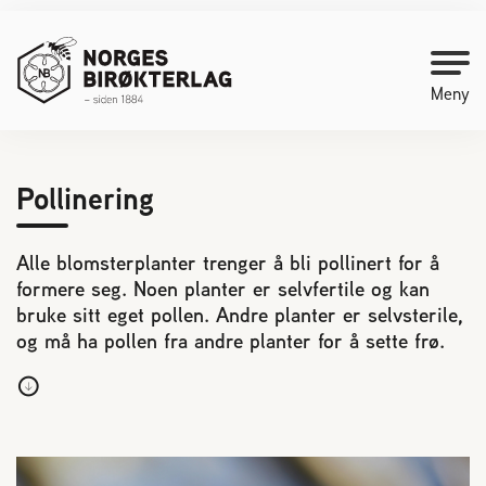
Meny
Kontakt oss
Pollinering
Bli medlem
Alle blomsterplanter trenger å bli pollinert for å
formere seg. Noen planter er selvfertile og kan
bruke sitt eget pollen. Andre planter er selvsterile,
Starte med birøkt
og må ha pollen fra andre planter for å sette frø.
Medlemssider
Biene svermer