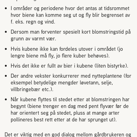
I områder og periodene hvor det antas at tidsrommet
hvor biene kan komme seg ut og fly blir begrenset av
f. eks. regn og vind.
Dersom man forventer spesielt kort blomstringstid på
grunn av varmt vær.
Hvis kubene ikke kan fordeles utover i området (jo
lengre biene må fly, jo flere kuber behøves).
Hvis det ikke er fullt av bier i kubene (liten bistyrke).
Der andre vekster konkurrerer med nytteplantene (for
eksempel betydelige mengder løvetann, selje,
villbringebær etc.).
Når kubene flyttes til stedet etter at blomstringen har
begynt (biene trenger en dag med pent flyvær før de
har orientert seg på stedet, pluss at mange arter
pollineres best rett etter at de har sprunget ut).
Det er viktig med en god dialog mellom gårdbrukeren og