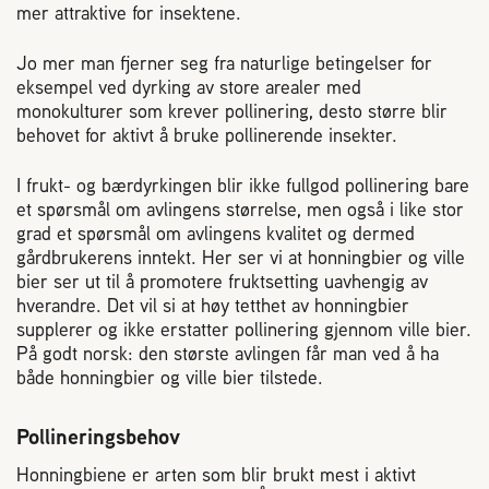
Plassering av bigård
mer attraktive for insektene.
Jo mer man fjerner seg fra naturlige betingelser for
Sjekkliste for kjøp og salg av bier
eksempel ved dyrking av store arealer med
monokulturer som krever pollinering, desto større blir
behovet for aktivt å bruke pollinerende insekter.
Sykdom hos bier
I frukt- og bærdyrkingen blir ikke fullgod pollinering bare
Sukkeravgiftsrefusjon
et spørsmål om avlingens størrelse, men også i like stor
grad et spørsmål om avlingens kvalitet og dermed
gårdbrukerens inntekt. Her ser vi at honningbier og ville
Prosjekter
bier ser
ut til å promotere fruktsetting uavhengig
av
hverandre. Det vil si at høy tetthet av honningbier
supplerer og ikke
erstatter pollinering gjennom ville bier.
Norges Birøkterlags standpunkt
På godt norsk: den største avlingen får man ved å ha
både honning
bier og ville bier tilstede.
Min side (Rubic)
Pollineringsbehov
Honningbiene er arten som blir brukt mest i aktivt
Dampsagveien 14