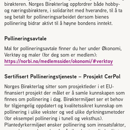
birøkteren. Norges Birøkterlag oppfordrer både hobby-
og næringsbirøktere, i solidaritet med hverandre, til å ta
seg betalt for pollineringsarbeidet dersom bienes
pollinering bidrar aktivt til å høyne bondens inntekt.
Pollineringsavtale
Mal for pollineringsavtale finner du her under Økonomi,
Verktøy og maler (for deg som er medlem):
https://norbi.no/medlemssider/okonomi/#verktoy
Sertifisert Pollineringstjeneste – Prosjekt CerPol
Norges Birøkterlag sitter som prosjektleder i et EU-
finansiert prosjekt der målet er å samle kunnskapen som
finnes om pollinering i dag. Birøktermiljøet ser et behov
for tilgjengelig oppdatert og kvalitetssikret kunnskap om
pollinering i ulike vekster og ved ulike dyrkningsmetoder
(for eksempel pollinering i tunell og veksthus).
Plantedyrkermiljøet ønsker pollinering som innsatsfaktor,