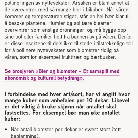
pollineringen av nyttevekster. Årsaken er blant annet at
2004 Lillestrøm
de overvintrer med så mange bier i bikuben. Når våren
TEL 63 94 20 80
kommer og temperaturen stiger, står en hel hær klar til
post@norbi.no
å besøke plantene. Humler og solitære biearter
overvintrer som enslige dronninger, og må bygge opp
sine bol eller familier helt fra bunnen av på våren. Derfor
er disse insektene til dels ikke til stede i tilstrekkelige tall
for å pollinere nyttevekster som blomstrer tidlig på
våren, som for eksempel frukttrær og bærbusker.
Se brosjyren «Bier og blomster – Et samspill med
økonomisk og kulturell betydning».
I forbindelse med hver art/sort, har vi angitt hvor
mange kuber som anbefales per 10 dekar. Likevel
er det viktig å bruke skjønn når antallet skal
fastsettes. For eksempel bør man øke antallet
kuber:
Når antall blomster per dekar er svært stort (tett
beplantning).