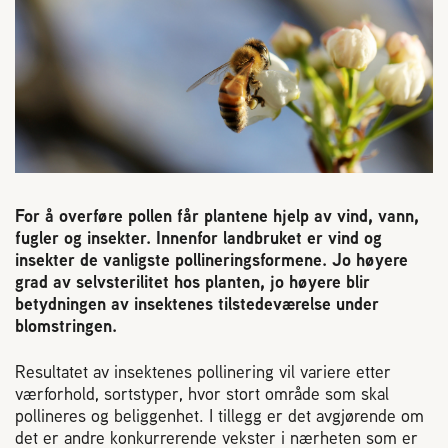
Reaksjon på bistikk
Om Norges Birøkterlag
Finn fylkes- og lokallag
Nyheter
For å overføre pollen får plantene hjelp av vind, vann,
fugler og insekter. Innenfor landbruket er vind og
insekter de vanligste pollineringsformene. Jo høyere
Kurs
grad av selvsterilitet hos planten, jo høyere blir
betydningen av insektenes tilstedeværelse under
blomstringen.
Aktivitetskalender
Resultatet av insektenes pollinering vil variere etter
Lover og regler
værforhold, sortstyper, hvor stort område som skal
pollineres og beliggenhet. I tillegg er det avgjørende om
det er andre konkurrerende vekster i nærheten som er