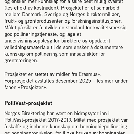
og ønsker mer kunnskap for å sikre best mulig kvalitet
(les effekt av kostnaden). Prosjektet er et samarbeid
mellom Danmark, Sverige og Norges birøktermiljøer,
frukt- og grøntprodusenter og forskningsinstitusjoner.
Målet på sikt er å utvikle en standard for kvalitetsmessig
god pollineringstjeneste, og lage et
undervisningsopplegg for birøktere og oppdatert
veiledningsmateriale til de som ønsker å dokumentere
kunnskap om pollinering som innsatsfaktor for
grøntnæringen.
Prosjektet er støttet av midler fra Erasmus+.
Forprosjektet avsluttes desember 2025 – les mer under
fanen «Prosjekter».
PolliVest-prosjektet
Norges Birøkterlag har vært en bidragsyter inn i
PolliVest-prosjektet 2017-2019. Målet med prosjektet var
å skaffe og innhente kunnskap om honningbiepollinering
og honningproduksjon, for å øke bruken av honningbier