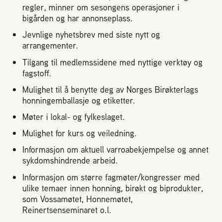
Plassering av bigård
regler, minner om sesongens operasjoner i
bigården og har annonseplass.
Sjekkliste for kjøp og salg av bier
Jevnlige nyhetsbrev med siste nytt og
arrangementer.
Tilgang til medlemssidene med nyttige verktøy og
Sykdom hos bier
fagstoff.
Mulighet til å benytte deg av Norges Birøkterlags
Sukkeravgiftsrefusjon
honningemballasje og etiketter.
Møter i lokal- og fylkeslaget.
Prosjekter
Mulighet for kurs og veiledning.
Informasjon om aktuell varroabekjempelse og annet
Norges Birøkterlags standpunkt
sykdomshindrende arbeid.
Informasjon om større fagmøter/kongresser med
Min side (Rubic)
ulike temaer innen honning, birøkt og biprodukter,
som Vossamøtet, Honnemøtet,
Reinertsenseminaret o.l.
Dampsagveien 14