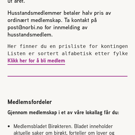
ut året.
Reaksjon på bistikk
Husstandsmedlemmer betaler halv pris av
ordinært medlemskap. Ta kontakt på
Om Norges Birøkterlag
post@norbi.no for innmelding av
husstandsmedlem.
Finn fylkes- og lokallag
Her finner du en prisliste for kontingente
Listen er sortert alfabetisk etter fylkesi
Klikk her for å bli medlem
Nyheter
Kurs
Aktivitetskalender
Medlemsfordeler
Gjennom medlemskap i et av våre lokallag får du:
Lover og regler
Medlemsbladet Birøkteren. Bladet inneholder
aktuelle saker om birøkt, forteller om lover og