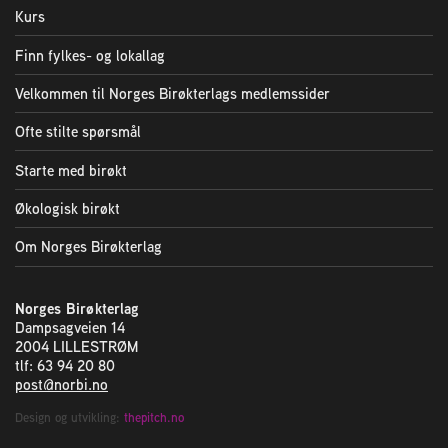
Kurs
Finn fylkes- og lokallag
Velkommen til Norges Birøkterlags medlemssider
Ofte stilte spørsmål
Starte med birøkt
Økologisk birøkt
Om Norges Birøkterlag
Norges Birøkterlag
Dampsagveien 14
2004 LILLESTRØM
tlf: 63 94 20 80
post@norbi.no
Design og utvikling:
thepitch.no