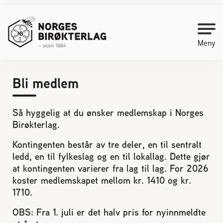
Meny
Bli medlem
Kontakt oss
Så hyggelig at du ønsker medlemskap i Norges
Bli medlem
Birøkterlag.
Kontingenten består av tre deler, en til sentralt
Starte med birøkt
ledd, en til fylkeslag og en til lokallag. Dette gjør
at kontingenten varierer fra lag til lag. For 2026
Medlemssider
koster medlemskapet mellom kr. 1410 og kr.
1710.
Biene svermer
OBS: Fra 1. juli er det halv pris for nyinnmeldte