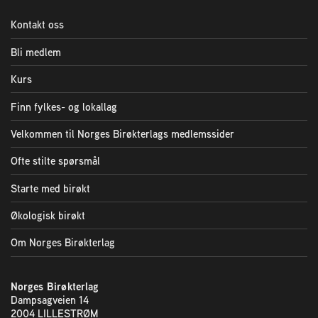
2004 Lillestrøm
Kontakt oss
TEL 63 94 20 80
post@norbi.no
Bli medlem
Kurs
Finn fylkes- og lokallag
Velkommen til Norges Birøkterlags medlemssider
Ofte stilte spørsmål
Starte med birøkt
Økologisk birøkt
Om Norges Birøkterlag
Norges Birøkterlag
Dampsagveien 14
2004 LILLESTRØM