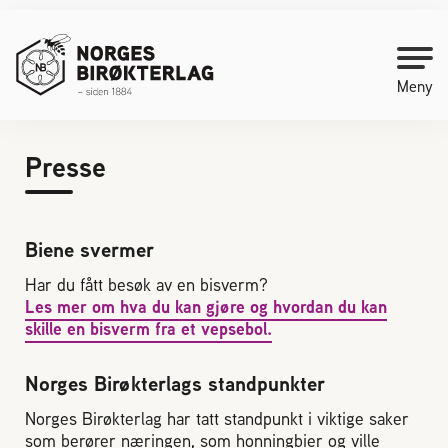
Meny
Presse
Kontakt oss
Bli medlem
Biene svermer
Har du fått besøk av en bisverm?
Starte med birøkt
Les mer om hva du kan gjøre og hvordan du kan
skille en bisverm fra et vepsebol.
Medlemssider
Norges Birøkterlags standpunkter
Biene svermer
Norges Birøkterlag har tatt standpunkt i viktige saker
som berører næringen, som honningbier og ville