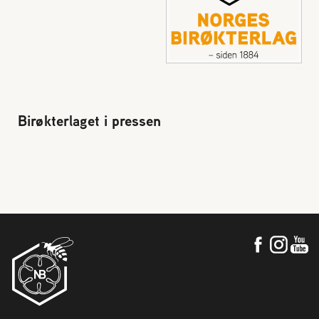
Plassering av bigård
Sjekkliste for kjøp og salg av bier
Sykdom hos bier
Birøkterlaget i pressen
Sukkeravgiftsrefusjon
Prosjekter
Norges Birøkterlags standpunkt
Min side (Rubic)
Dampsagveien 14