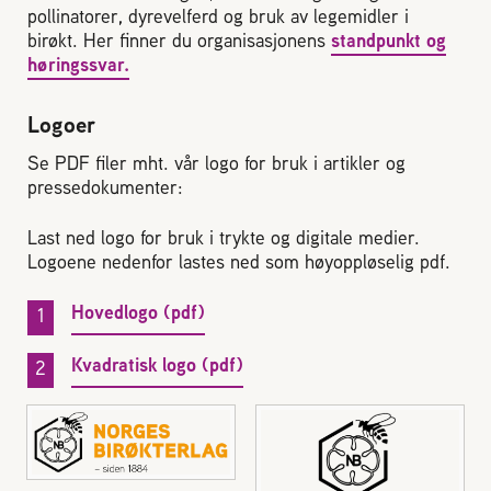
pollinatorer, dyrevelferd og bruk av legemidler i
Reaksjon på bistikk
birøkt. Her finner du organisasjonens
standpunkt og
høringssvar.
Om Norges Birøkterlag
Logoer
Se PDF filer mht. vår logo for bruk i artikler og
Finn fylkes- og lokallag
pressedokumenter:
Nyheter
Last ned logo for bruk i trykte og digitale medier.
Logoene nedenfor lastes ned som høyoppløselig pdf.
Kurs
Hovedlogo (pdf)
Aktivitetskalender
Kvadratisk logo (pdf)
Lover og regler