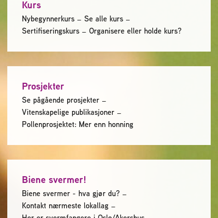
Kurs
2004 Lillestrøm
TEL 63 94 20 80
Nybegynnerkurs
Se alle kurs
post@norbi.no
Sertifiseringskurs
Organisere eller holde kurs?
Prosjekter
Se pågående prosjekter
Vitenskapelige publikasjoner
Pollenprosjektet: Mer enn honning
Biene svermer!
Biene svermer - hva gjør du?
Kontakt nærmeste lokallag
Her er svermfangere i Oslo/Akershus