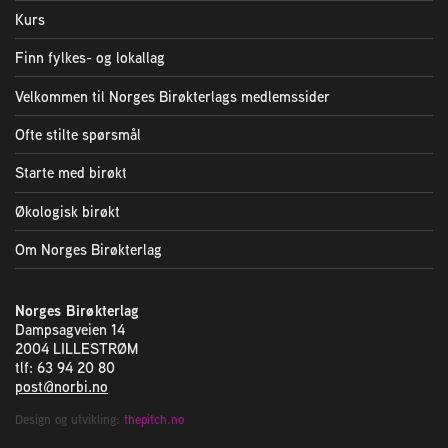
Kurs
Finn fylkes- og lokallag
Velkommen til Norges Birøkterlags medlemssider
Ofte stilte spørsmål
Starte med birøkt
Økologisk birøkt
Om Norges Birøkterlag
Norges Birøkterlag
Dampsagveien 14
2004 LILLESTRØM
tlf: 63 94 20 80
post@norbi.no
Design og utvikling:
thepitch.no