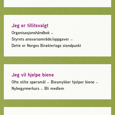
Plassering av bigård
Sjekkliste for kjøp og salg av bier
Jeg er tillitsvalgt
Sykdom hos bier
Organisasjonshåndbok
Styrets ansvarsområde/oppgaver
Dette er Norges Birøkterlags standpunkt
Sukkeravgiftsrefusjon
Prosjekter
Jeg vil hjelpe biene
Norges Birøkterlags standpunkt
Ofte stilte spørsmål
Biesmykker hjelper biene
Nybegynnerkurs
Bli medlem
Min side (Rubic)
Dampsagveien 14