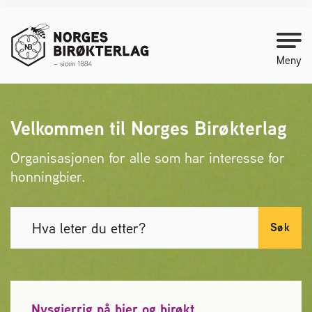
Meny
Kontakt oss
Velkommen til Norges Birøkterlag
Organisasjonen for alle som har interesse for
Bli medlem
honningbier.
Starte med birøkt
Medlemssider
Biene svermer
Nysgjerrig på bier og birøkt