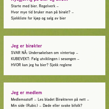
Starte med bier. Regelverk
Reaksjon på bistikk
Hvor mye tid bruker man på birøkt?
Sjekkliste for kjøp og salg av bier
Om Norges Birøkterlag
Finn fylkes- og lokallag
Jeg er birøkter
Nyheter
SVAR NÅ: Undersøkelsen om vintertap
KUBEVEKT: Følg utviklingen i sesongen
HVOR kan jeg ha bier? Sjekk reglene
Kurs
Aktivitetskalender
Jeg er medlem
Lover og regler
Medlemsstoff
Les bladet Birøkteren på nett
Min side (Rubic)
Døde eller svake bifolk?