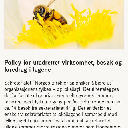
Reaksjon på bistikk
Om Norges Birøkterlag
Finn fylkes- og lokallag
Nyheter
Policy for utadrettet virksomhet, besøk og
foredrag i lagene
Kurs
Sekretariatet i Norges Birøkterlag ønsker å bidra ut i
organisasjonens fylkes
– og lokallag!
Det tilrettelegges
Aktivitetskalender
derfor for at sekretariat, eventuelt styremedlemmer,
bes
øker hvert fylke en
gang per år. Dette representerer
ca. 14 besøk fra sekretariatet årlig. Det er derfor et
Lover og regler
ønske fra
sekretariatet at lokallagene i samarbeid med
fylkeslaget koordinerer invitasjonen til
sekretariatet. I
tillegg kommer større regionale møter som
Honnemøtet
,