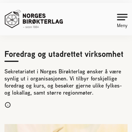
Meny
Kontakt oss
Foredrag og utadrettet virksomhet
Bli medlem
Sekretariatet i Norges Birøkterlag ønsker å være
synlig ut i organisasjonen. Vi tilbyr forskjellige
foredrag og kurs, og besøker gjerne ulike fylkes-
Starte med birøkt
og lokallag, samt større regionmøter.
Medlemssider
Biene svermer