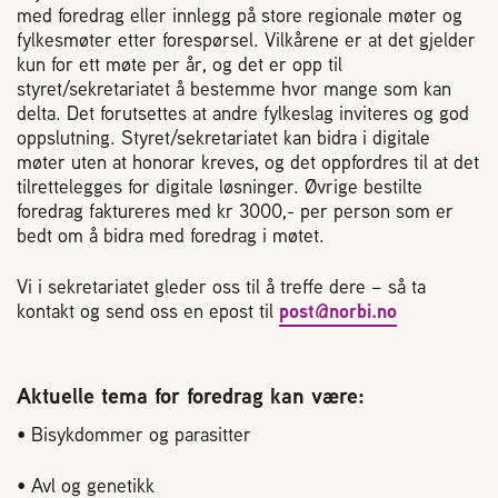
2004 Lillestrøm
med foredrag eller innlegg på store
regionale møter og
fylkesmøter etter forespørsel. Vilkårene er at det gjelder
TEL 63 94 20 80
kun for ett møte per
år, og det er opp til
post@norbi.no
styret/sekretariatet å bestemme hvor mange som kan
delta. Det forutsettes
at andre fylkeslag inviteres og god
oppslutning.
Styret/sekretariatet kan bidra i digitale
møter uten at honorar kreves, og det oppfordres til at det
tilrettelegges for digitale løsninger.
Øvrige bestilte
foredrag faktureres med kr 3000,- per person som er
bedt om å bidra med
foredrag i møtet.
Vi i sekretariatet gleder oss til å treffe dere
– s
å ta
kontakt og send oss en epost til
post@norbi.no
Aktuelle tema for foredrag kan være:
•
Bisykdommer
og parasitter
• Avl og genetikk