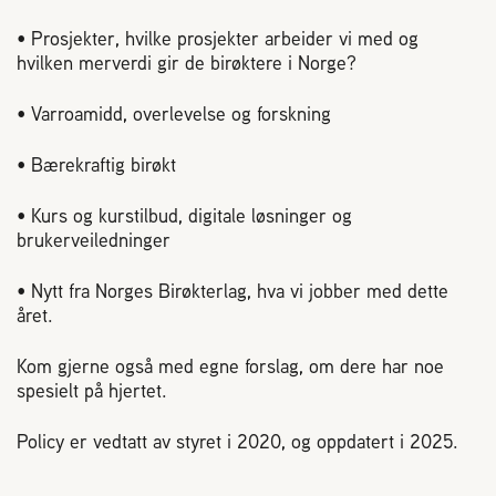
• Prosjekter, hvilke prosjekter arbeider vi med og
hvilken merverdi gir de bir
øktere i Norge?
•
Varroamidd
, overlevelse og forskning
• B
ærekraftig birøkt
• Kurs og kurstilbud, digitale l
øsninger og
brukerveiledninger
• Nytt fra Norges Bir
økterlag, hva vi jobber med dette
året.
Kom gjerne også med egne forslag, om dere har noe
spesielt på hjertet.
Policy er vedtatt av styret i 2020, og oppdatert i 2025.