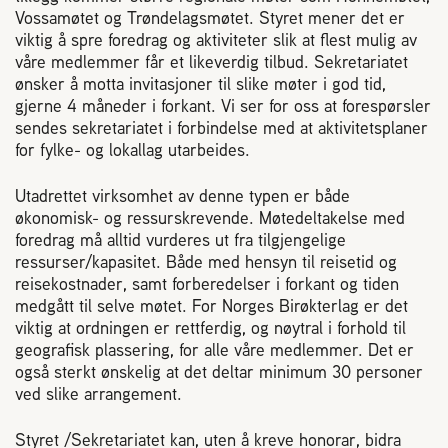
Plassering av bigård
Vossamøtet
og
Trøndelagsmøtet
. Styret mener det er
viktig å spre foredrag og aktiviteter slik at flest mulig av
våre medlemmer får et likeverdig tilbud. Sekretariatet
Sjekkliste for kjøp og salg av bier
ønsker å motta invitasjoner til slike møter i
god tid,
gjerne 4 måneder i forkant. Vi ser for oss at forespørsler
Sykdom hos bier
sendes sekretariatet i
forbindelse med at aktivitetsplaner
for fylke- og lokallag utarbeides.
Sukkeravgiftsrefusjon
Utadrettet virksomhet av denne typen er både
økonomisk- og ressurskrevende. Møtedeltakelse
med
foredrag må alltid vurderes ut fra tilgjengelige
Prosjekter
ressurser/kapasitet. Både med hensyn til
reisetid og
reisekostnader, samt forberedelser i forkant og tiden
medgått til selve møtet. For
Norges Birøkterlag er det
Norges Birøkterlags standpunkt
viktig at ordningen er rettferdig, og nøytral i forhold til
geografisk
plassering, for alle våre medlemmer. Det er
Min side (Rubic)
også sterkt ønskelig at det deltar minimum 30 personer
ved slike arrangement.
Dampsagveien 14
Styret /Sekretariatet kan, uten å kreve honorar, bidra