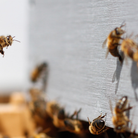
Driftsteknikk
ologi
Vekter
ng
Samarbeidspartnere og
irøkterlags standpunkt
utstyrsleverandører
Sykdommer og skadegjører
Bli medlem
E
KONTAKT
iftet medlemssystem!
Dampsagveien 14
2004 Lillestrøm
l rubic.no
TEL 63 94 20 80
post@norbi.no
å hvordan du logger inn,