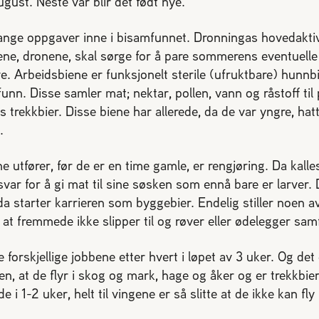
ugust. Neste vår blir det født nye.
nge oppgaver inne i bisamfunnet. Dronningas hovedaktivi
e, dronene, skal sørge for å pare sommerens eventuelle
. Arbeidsbiene er funksjonelt sterile (ufruktbare) hunnb
funn. Disse samler mat; nektar, pollen, vann og råstoff til
s trekkbier. Disse biene har allerede, da de var yngre, ha
.
e utfører, før de er en time gamle, er rengjøring. Da kalle
svar for å gi mat til sine søsken som ennå bare er larver.
da starter karrieren som byggebier. Endelig stiller noen
 at fremmede ikke slipper til og røver eller ødelegger sa
e forskjellige jobbene etter hvert i løpet av 3 uker. Og det 
en, at de flyr i skog og mark, hage og åker og er trekkbie
 i 1-2 uker, helt til vingene er så slitte at de ikke kan fl