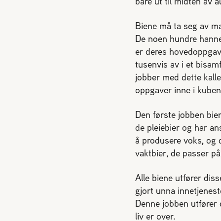
bare ut til midten av a
Biene må ta seg av ma
De noen hundre hannen
er deres hovedoppgave
tusenvis av i et bisam
jobber med dette kalle
oppgaver inne i kuben
Den første jobben bien
de pleiebier og har an
å produsere voks, og 
vaktbier, de passer på
Alle biene utfører diss
gjort unna innetjenest
Denne jobben utfører de
liv er over.