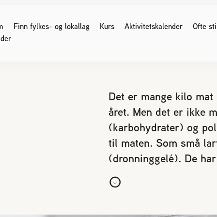
m
Finn fylkes- og lokallag
Kurs
Aktivitetskalender
Ofte st
der
G SOM ER BIRØKTER
FOR MEDLEMMER
Det er mange kilo mat 
året. Men det er ikke 
ser og møter
Medlemssider (Logg inn)
(karbohydrater) og pol
 regler
Birøkteren
Nyhetsbrev
e for kjøp og salg av bier
til maten. Som små larv
Verdt å vite
område og parestasjoner
(dronninggelé). De har
Økonomi
 birøkt
Honning
nikk
Bigårdsplasser
os bier
Sukkeravgiftsrefusjon
Styreprotokoller/årsmøter
r svake bifolk