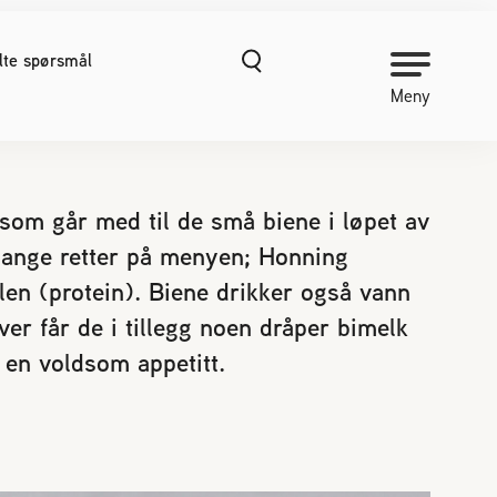
ilte spørsmål
Meny
NORGES BIRØKTERLAG
som går med til de små biene i løpet av
mange retter på menyen; Honning
Om Norges Birøkterlag
len (protein). Biene drikker også vann
Kontakt oss
Organisasjonshåndbok
er får de i tillegg noen dråper bimelk
Nyheter
 en voldsom appetitt.
Finn fylkes- og lokallag
Kurs
Prosjekter
Vitenskapelige publikasjoner