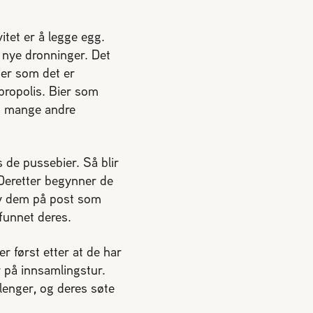
tet er å legge egg.
 nye dronninger. Det
ier som det er
 propolis. Bier som
tt mange andre
s de pussebier. Så blir
 Deretter begynner de
 av dem på post som
mfunnet deres.
er først etter at de har
r på innsamlingstur.
y lenger, og deres søte