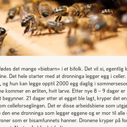
ødes det mange «biebarn» i et bifolk. Det vil si, egentlig
ine. Det hele starter med at dronninga legger egg i celler
e, og hun kan legge opptil 2000 egg daglig i sommerses
yne kommer en ørliten, hvit larve. Etter nye 8 – 9 dager er 
t begynner. 21 dager etter at egget ble lagt, kryper det en 
m celleforseglingen. Det er disse arbeidsbiene som utgjø
re den ene dronninga som legger eggene og er mor til alle
droner som er bisamfunnets hanner. Dronene kryper på f