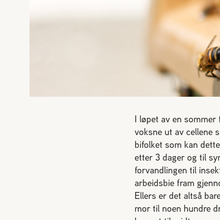
I løpet av en sommer f
voksne ut av cellene s
bifolket som kan dett
etter 3 dager og til s
forvandlingen til insek
arbeidsbie fram gjenno
Ellers er det altså ba
mor til noen hundre 