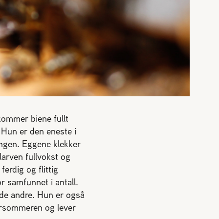
 kommer biene fullt
. Hun er den eneste i
ongen. Eggene klekker
larven fullvokst og
ferdig og flittig
r samfunnet i antall.
 de andre. Hun er også
orsommeren og lever