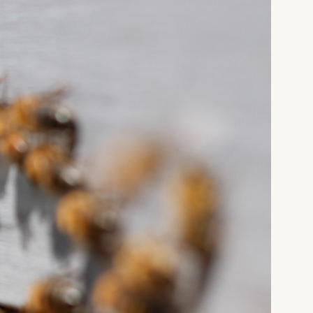
Presse
Vedtekter
Bladet Birøkteren
e
Foredrag og utadrettet virksomhet
Norges Birøkterlags standpunkt