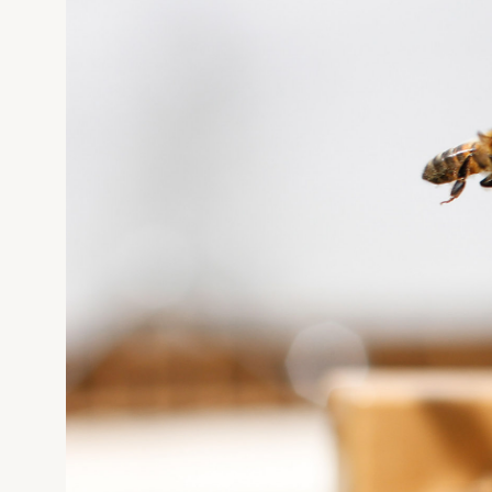
Evigung dronning
Avl og bi
Pollineri
Norges B
STARTE MED BIER
MIN SID
Vi har sk
Ofte stilte spørsmål
Sjekkliste for kjøp og salg av bier
Gå ti
Kan jeg importere bier?
Økologisk birøkt
Usikker p
klikk her