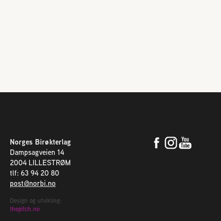
Norges Birøkterlag
Dampsagveien 14
2004 LILLESTRØM
tlf: 63 94 20 80
post@norbi.no
Design og utvikling:
thepitch.no