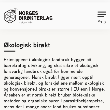
Meny
Kontakt oss
Økologisk birøkt
Bli medlem
Prinsippene i økologisk landbruk bygger på
bærekraftig utvikling, og skal sikre et økologisk
forsvarlig landbruk også for kommende
Starte med birøkt
generasjoner. Norsk birøkt ligger nært opptil
økologisk birøkt, og forskjellene mellom økologisk
Medlemssider
og konvensjonell birøkt er større i EU enn i Norge.
Årsaken er at norsk birøkt bruker biotekniske
metoder og organiske syrer i parasittbekjempelse,
Biene svermer
mens det i mange andre land brukes substanser