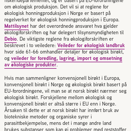
fiskeridepartementet, og er basert på EU-forordningene
2004 Lillestrøm
om økologisk produksjon. Det vil si at reglene for
TEL 63 94 20 80
økologisk honningproduksjon i Norge er basert på
post@norbi.no
regelverket for økologisk honningproduksjon i Europa.
Mattilsynet
har det overordnede ansvaret hva gjelder
økologiforskriften og har delegert tilsynsmyndigheten til
Debio
. De viktigste reglene fra økologiforskriften er
beskrevet i to veiledere:
Veileder for økologisk landbruk
hvor side 61-66 omhandler detaljer for økologisk birøkt,
og
veileder for foredling, lagring, import og omsetning
av økologiske produkter
.
Hvis man sammenligner konvensjonell birøkt i Europa,
konvensjonell birøkt i Norge og økologisk birøkt basert på
EU-forordningene, vil man se at norsk birøkt nærmer seg
økologisk birøkt. Forskjellene mellom økologisk og
konvensjonell birøkt er altså større i EU enn i Norge.
Årsaken til dette er at norsk birøkt har innført bruk av
biotekniske metoder og organiske syrer i
parasittbekjempelse, mens det i mange andre land
brukes substanser som kan gi problemer med reststoffer