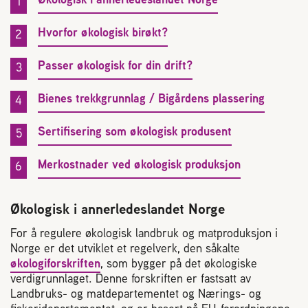
Plassering av bigård
Hvorfor økologisk birøkt?
Sjekkliste for kjøp og salg av bier
Passer økologisk for din drift?
Sykdom hos bier
Bienes trekkgrunnlag / Bigårdens plassering
Sukkeravgiftsrefusjon
Sertifisering som økologisk produsent
Merkostnader ved økologisk produksjon
Prosjekter
Økologisk i annerledeslandet Norge
Norges Birøkterlags standpunkt
For å regulere økologisk landbruk og matproduksjon i
Norge er det utviklet et regelverk, den såkalte
Min side (Rubic)
økologiforskriften
, som bygger på det økologiske
verdigrunnlaget. Denne forskriften er fastsatt av
Landbruks- og matdepartementet og Nærings- og
Dampsagveien 14