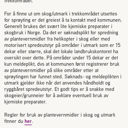
trekkområdet.
For å finne ut om skog/utmark i trekkområdet utsettes
for sprøyting er det greiest å ta kontakt med kommunen.
Generelt brukes det svært lite kjemiske preparater i
skogbruk i Norge. Da det er søknadsplikt for spredning
av plantevernmidler fra helikopter i skog eller med
motorisert spredeutstyr på områder i utmark som er 15
dekar eller større, skal det lokale landbrukskontoret ha
oversikt over dette. På områder under 15 dekar er det
kun meldeplikt, dvs at kommunen først registrerer bruk
av plantevernmidler på slike områder etter at
sprøytingen har funnet sted. Søknads- og meldeplikten i
utmark gjelder ikke når det anvendes håndholdt og
ryggbåret spredeutstyr. Et godt tips er å snakke med
skogeier/grunneier for å avklare eventuell bruk av
kjemiske preparater.
Regler for bruk av plantevernmidler i skog og utmark
finner du
her
.