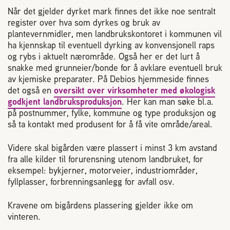
Når det gjelder dyrket mark finnes det ikke noe sentralt
register over hva som dyrkes og bruk av
plantevernmidler, men landbrukskontoret i kommunen vil
ha kjennskap til eventuell dyrking av konvensjonell raps
og rybs i aktuelt nærområde. Også her er det lurt å
snakke med grunneier/bonde for å avklare eventuell bruk
av kjemiske preparater. På Debios hjemmeside finnes
det også en
oversikt over virksomheter med økologisk
godkjent landbruksproduksjon
. Her kan man søke bl.a.
på postnummer, fylke, kommune og type produksjon og
så ta kontakt med produsent for å få vite område/areal.
Videre skal bigården være plassert i minst 3 km avstand
fra alle kilder til forurensning utenom landbruket, for
eksempel: bykjerner, motorveier, industriområder,
fyllplasser, forbrenningsanlegg for avfall osv.
Kravene om bigårdens plassering gjelder ikke om
vinteren.