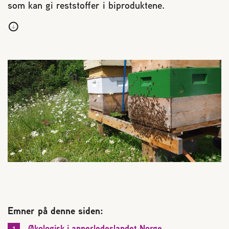
som kan gi reststoffer i biproduktene.
Reaksjon på bistikk
Om Norges Birøkterlag
Finn fylkes- og lokallag
Nyheter
Kurs
Aktivitetskalender
Lover og regler
Emner på denne siden:
Økologisk i annerledeslandet Norge