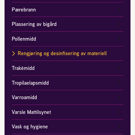
Pærebrann
Sykdom hos bier
Plassering av bigård
Sukkeravgiftsrefusjon
Pollenmidd
Prosjekter
Rengjøring og desinfisering av materiell
Trakémidd
Norges Birøkterlags standpunkt
Tropilaelapsmidd
Min side (Rubic)
Varroamidd
Dampsagveien 14
Varsle Mattilsynet
2004 Lillestrøm
TEL 63 94 20 80
Vask og hygiene
post@norbi.no