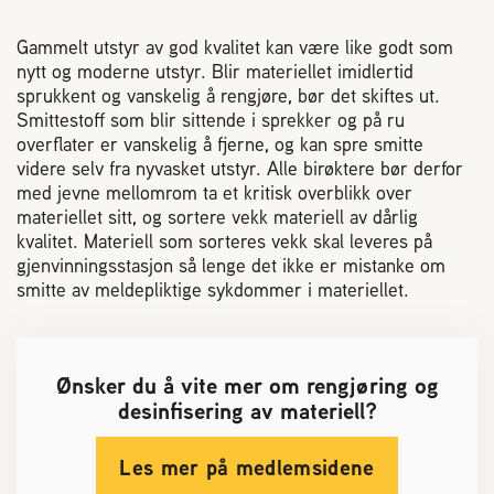
Verdt å vite
Gammelt utstyr av god kvalitet kan være like godt som
Plassering av bigård
nytt og moderne utstyr. Blir materiellet imidlertid
sprukkent og vanskelig å rengjøre, bør det skiftes ut.
Samarbeidspartnere og utstyrsleverandører
Smittestoff som blir sittende i sprekker og på ru
overflater er vanskelig å fjerne, og kan spre smitte
Honning
videre selv fra nyvasket utstyr. Alle birøktere bør derfor
med jevne mellomrom ta et kritisk overblikk over
Birøkteren
materiellet sitt, og sortere vekk materiell av dårlig
kvalitet. Materiell som sorteres vekk skal leveres på
Driftsteknikk
gjenvinningsstasjon så lenge det ikke er mistanke om
smitte av meldepliktige sykdommer i materiellet.
Sykdommer og skadegjørere
Biene svermer
Ønsker du å vite mer om rengjøring og
desinfisering av materiell?
Reaksjon på bistikk
Les mer på medlemsidene