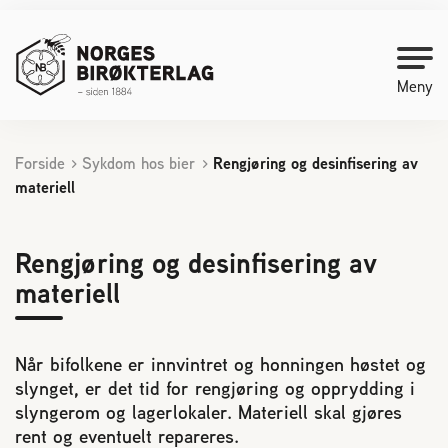
Meny
Forside
Sykdom hos bier
Rengjøring og desinfisering av
Kontakt oss
materiell
Bli medlem
Rengjøring og desinfisering av
materiell
Starte med birøkt
Medlemssider
Når bifolkene er innvintret og honningen høstet og
slynget, er det tid for rengjøring og opprydding i
Økonomi
slyngerom og lagerlokaler. Materiell skal gjøres
rent og eventuelt repareres.