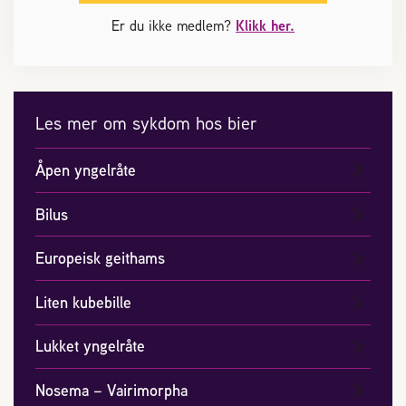
Om Norges Birøkterlag
Er du ikke medlem?
Klikk her.
Finn fylkes- og lokallag
Nyheter
Les mer om sykdom hos bier
Kurs
Åpen yngelråte
Bilus
Aktivitetskalender
Europeisk geithams
Lover og regler
Liten kubebille
Plassering av bigård
Lukket yngelråte
Sjekkliste for kjøp og salg av bier
Nosema – Vairimorpha