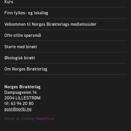
Kurs
Finn fylkes- og lokallag
Velkommen til Norges Birøkterlags medlemssider
Ofte stilte spørsmål
Starte med birøkt
Økologisk birøkt
Om Norges Birøkterlag
Norges Birøkterlag
Dampsagveien 14
2004 LILLESTRØM
tlf: 63 94 20 80
post@norbi.no
Design og utvikling:
thepitch.no