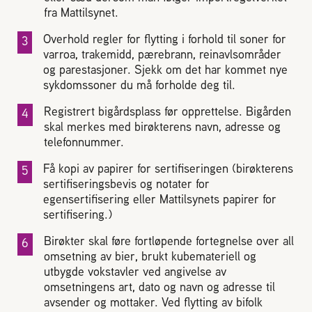
Plassering av bigård
fra Mattilsynet.
Overhold regler for flytting i forhold til soner for
Sjekkliste for kjøp og salg av bier
varroa, trakemidd, pærebrann, reinavlsområder
og parestasjoner. Sjekk om det har kommet nye
sykdomssoner du må forholde deg til.
Sykdom hos bier
Registrert bigårdsplass før opprettelse. Bigården
skal merkes med birøkterens navn, adresse og
Sukkeravgiftsrefusjon
telefonnummer.
Få kopi av papirer for sertifiseringen (birøkterens
Prosjekter
sertifiseringsbevis og notater for
egensertifisering eller Mattilsynets papirer for
sertifisering.)
Norges Birøkterlags standpunkt
Birøkter skal føre fortløpende fortegnelse over all
omsetning av bier, brukt kubemateriell og
Min side (Rubic)
utbygde vokstavler ved angivelse av
omsetningens art, dato og navn og adresse til
avsender og mottaker. Ved flytting av bifolk
Dampsagveien 14