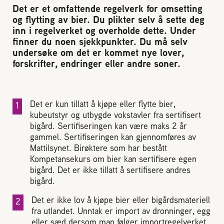
Det er et omfattende regelverk for omsetting
Reaksjon på bistikk
og flytting av bier. Du plikter selv å sette deg
inn i regelverket og overholde dette. Under
finner du noen sjekkpunkter. Du må selv
Om Norges Birøkterlag
undersøke om det er kommet nye lover,
forskrifter, endringer eller andre soner.
Finn fylkes- og lokallag
Det er kun tillatt å kjøpe eller flytte bier,
Nyheter
kubeutstyr og utbygde vokstavler fra sertifisert
bigård. Sertifiseringen kan være maks 2 år
Kurs
gammel. Sertifiseringen kan gjennomføres av
Mattilsynet. Birøktere som har bestått
Kompetansekurs om bier kan sertifisere egen
Aktivitetskalender
bigård. Det er ikke tillatt å sertifisere andres
bigård.
Lover og regler
Det er ikke lov å kjøpe bier eller bigårdsmateriell
fra utlandet. Unntak er import av dronninger, egg
eller sæd dersom man følger importregelverket