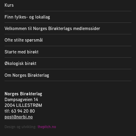
Kurs
Finn fylkes- og lokallag
Velkommen til Norges Birøkterlags medlemssider
Ofte stilte spørsmål
Starte med birøkt
Økologisk birøkt
Om Norges Birøkterlag
Norges Birøkterlag
Dampsagveien 14
2004 LILLESTRØM
tlf: 63 94 20 80
post@norbi.no
Design og utvikling:
thepitch.no