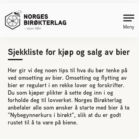
Meny
Sjekkliste for kjøp og salg av bier
Kontakt oss
Her gir vi deg noen tips til hva du bør tenke på
Bli medlem
ved omsetting av bier. Omsetting og flytting av
bier er regulert i en rekke lover og forskrifter.
Starte med birøkt
Du som kjøper plikter å sette deg inn i og
forholde deg til lovverket. Norges Birøkterlag
anbefaler alle som ønsker å starte med bier å ta
Medlemssider
"Nybegynnerkurs i birøkt", slik at du er godt
rustet til å ta vare på biene.
Biene svermer