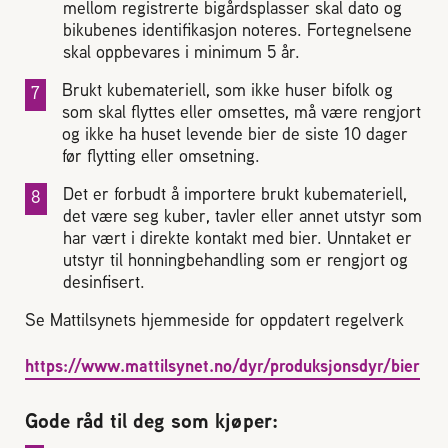
mellom registrerte bigårdsplasser skal dato og
2004 Lillestrøm
bikubenes identifikasjon noteres. Fortegnelsene
TEL 63 94 20 80
skal oppbevares i minimum 5 år.
post@norbi.no
Brukt kubemateriell, som ikke huser bifolk og
som skal flyttes eller omsettes, må være rengjort
og ikke ha huset levende bier de siste 10 dager
før flytting eller omsetning.
Det er forbudt å importere brukt kubemateriell,
det være seg kuber, tavler eller annet utstyr som
har vært i direkte kontakt med bier. Unntaket er
utstyr til honningbehandling som er rengjort og
desinfisert.
Se Mattilsynets hjemmeside for oppdatert regelverk
https://www.mattilsynet.no/dyr/produksjonsdyr/bier
Gode råd til deg som kjøper: