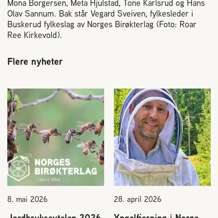
Mona Borgersen, Meta Hjulstad, Tone Karlsrud og Hans
Olav Sannum. Bak står Vegard Sveiven, fylkesleder i
Buskerud fylkeslag av Norges Birøkterlag (Foto: Roar
Ree Kirkevold).
Flere nyheter
8. mai 2026
28. april 2026
Jordbruksavtalen 2026
Yngelfjerning i Norge