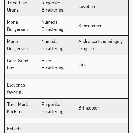
Trine Lise
Ringerike
2004 Lillestrøm
Løvetann
Urang
Birøkterlag
TEL 63 94 20 80
post@norbi.no
Mona
Numedal
Sensommer
Borgersen
Birøkterlag
Mona
Numedal
Andre sortshonninger,
Borgersen
Birøkterlag
skogsbær
Gerd Sand
Eiker
Lind
Loe
Birøkterlag
Elevenes
favoritt:
Tone Mørk
Ringerike
Bringebær
Karlsrud
Birøkterlag
Folkets