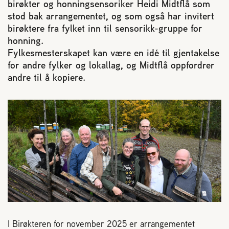
birøkter og honningsensoriker Heidi Midtflå som
Reaksjon på bistikk
stod bak arrangementet, og som også har invitert
birøktere fra fylket inn til sensorikk-gruppe for
honning.
Om Norges Birøkterlag
Fylkesmesterskapet kan være en idé til gjentakelse
for andre fylker og lokallag, og Midtflå oppfordrer
Finn fylkes- og lokallag
andre til å kopiere.
Nyheter
Kurs
Aktivitetskalender
Lover og regler
I Birøkteren for november 2025 er arrangementet