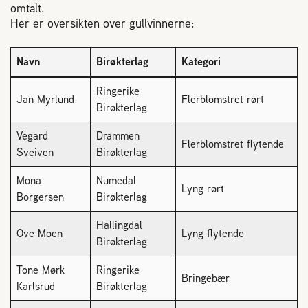
Plassering av bigård
omtalt.
Her er oversikten over gullvinnerne:
Sjekkliste for kjøp og salg av bier
Navn
Birøkterlag
Kategori
Sykdom hos bier
Ringerike
Jan Myrlund
Flerblomstret rørt
Birøkterlag
Sukkeravgiftsrefusjon
Vegard
Drammen
Flerblomstret flytende
Sveiven
Birøkterlag
Prosjekter
Mona
Numedal
Lyng rørt
Borgersen
Birøkterlag
Norges Birøkterlags standpunkt
Hallingdal
Ove Moen
Lyng flytende
Birøkterlag
Min side (Rubic)
Tone Mørk
Ringerike
Bringebær
Karlsrud
Birøkterlag
Dampsagveien 14