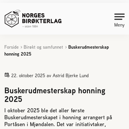
Meny
Forside
Birøkt og samfunnet
Buskerudmesterskap
Kontakt oss
honning 2025
Bli medlem
22. oktober 2025
av Astrid Bjerke Lund
Starte med birøkt
Buskerudmesterskap honning
2025
Medlemssider
I oktober 2025 ble det aller første
Buskerudmesterskapet i honning arrangert på
Biene svermer
Portåsen i Mjøndalen. Det var initiativtaker,