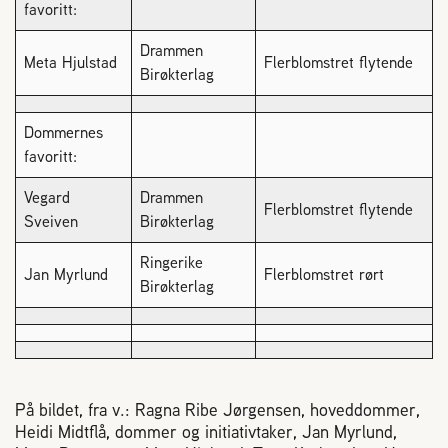
favoritt:
Drammen
Meta Hjulstad
Flerblomstret flytende
Birøkterlag
Dommernes
favoritt:
Vegard
Drammen
Flerblomstret flytende
Sveiven
Birøkterlag
Ringerike
Jan Myrlund
Flerblomstret rørt
Birøkterlag
På bildet, fra v.: Ragna Ribe Jørgensen, hoveddommer,
Heidi Midtflå, dommer og initiativtaker, Jan Myrlund,