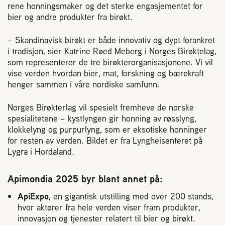
Plassering av bigård
rene honningsmaker og det sterke engasjementet for
bier og andre produkter fra birøkt.
Sjekkliste for kjøp og salg av bier
– Skandinavisk birøkt er både innovativ og dypt forankret
i tradisjon, sier Katrine Røed Meberg i Norges Birøktelag,
som representerer de tre birøkterorganisasjonene. Vi vil
Sykdom hos bier
vise verden hvordan bier, mat, forskning og bærekraft
henger sammen i våre nordiske samfunn.
Sukkeravgiftsrefusjon
Norges Birøkterlag vil spesielt fremheve de norske
spesialitetene – kystlyngen gir honning av røsslyng,
Prosjekter
klokkelyng og purpurlyng, som er eksotiske honninger
for resten av verden. Bildet er fra Lyngheisenteret på
Lygra i Hordaland.
Norges Birøkterlags standpunkt
Apimondia 2025 byr blant annet på:
Min side (Rubic)
ApiExpo
, en gigantisk utstilling med over 200 stands,
hvor aktører fra hele verden viser fram produkter,
innovasjon og tjenester relatert til bier og birøkt.
Dampsagveien 14