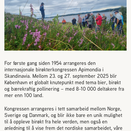
Reaksjon på bistikk
Om Norges Birøkterlag
Finn fylkes- og lokallag
Nyheter
For første gang siden 1954 arrangeres den
internasjonale birøkterkongressen Apimondia i
Skandinavia. Mellom 23. og 27. september 2025 blir
Kurs
København et globalt knutepunkt med tema bier, birøkt
og bærekraftig pollinering – med 8-10 000 deltakere fra
mer enn 100 land.
Aktivitetskalender
Kongressen arrangeres i tett samarbeid mellom Norge,
Lover og regler
Sverige og Danmark, og blir ikke bare en unik mulighet
til å oppleve birøkt fra hele verden, men også en
anledning til å vise frem det nordiske samarbeidet, våre