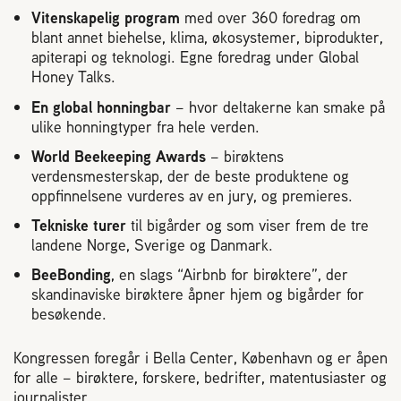
2004 Lillestrøm
Vitenskapelig program
med over 360 foredrag om
TEL 63 94 20 80
blant annet biehelse, klima, økosystemer, biprodukter,
apiterapi og teknologi. Egne foredrag under Global
post@norbi.no
Honey Talks.
En global honningbar
– hvor deltakerne kan smake på
ulike honningtyper fra hele verden.
World Beekeeping Awards
– birøktens
verdensmesterskap, der de beste produktene og
oppfinnelsene vurderes av en jury, og premieres.
Tekniske turer
til bigårder og som viser frem de tre
landene Norge, Sverige og Danmark.
BeeBonding
, en slags “Airbnb for birøktere”, der
skandinaviske birøktere åpner hjem og bigårder for
besøkende.
Kongressen foregår i Bella Center, København og er åpen
for alle – birøktere, forskere, bedrifter, matentusiaster og
journalister.