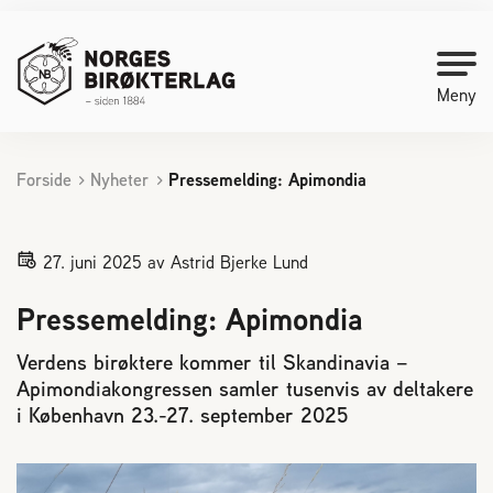
Meny
Forside
Nyheter
Pressemelding: Apimondia
Kontakt oss
Bli medlem
27. juni 2025
av Astrid Bjerke Lund
Pressemelding: Apimondia
Starte med birøkt
Verdens birøktere kommer til Skandinavia –
Apimondiakongressen samler tusenvis av deltakere
Medlemssider
i København 23.-27. september 2025
Biene svermer