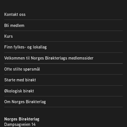
Plassering av bigård
Kontakt oss
Sjekkliste for kjøp og salg av bier
Bli medlem
Sykdom hos bier
Kurs
Finn fylkes- og lokallag
Sukkeravgiftsrefusjon
Velkommen til Norges Birøkterlags medlemssider
Ofte stilte spørsmål
Prosjekter
Starte med birøkt
Norges Birøkterlags standpunkt
Økologisk birøkt
Om Norges Birøkterlag
Min side (Rubic)
Norges Birøkterlag
Dampsagveien 14
Dampsagveien 14