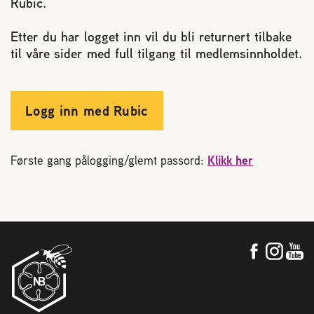
Rubic.
Reaksjon på bistikk
Etter du har logget inn vil du bli returnert tilbake
til våre sider med full tilgang til medlemsinnholdet.
Om Norges Birøkterlag
Finn fylkes- og lokallag
Logg inn med Rubic
Nyheter
Første gang pålogging/glemt passord:
Klikk her
Kurs
Aktivitetskalender
Lover og regler