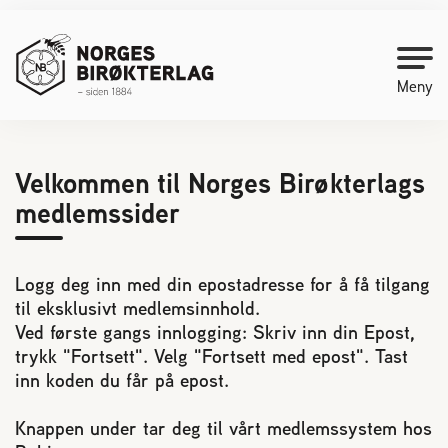
Meny
Kontakt oss
Velkommen til Norges Birøkterlags
medlemssider
Bli medlem
Logg deg inn med din epostadresse for å få tilgang
Starte med birøkt
til eksklusivt medlemsinnhold.
Ved første gangs innlogging: Skriv inn din Epost,
Medlemssider
trykk "Fortsett". Velg "Fortsett med epost". Tast
inn koden du får på epost.
Biene svermer
Knappen under tar deg til vårt medlemssystem hos