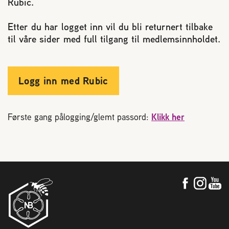
Rubic.
Reaksjon på bistikk
Etter du har logget inn vil du bli returnert tilbake
til våre sider med full tilgang til medlemsinnholdet.
Om Norges Birøkterlag
Finn fylkes- og lokallag
Logg inn med Rubic
Nyheter
Første gang pålogging/glemt passord:
Klikk her
Kurs
Aktivitetskalender
Lover og regler