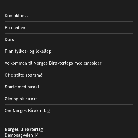
Plassering av bigård
Kontakt oss
Sjekkliste for kjøp og salg av bier
Bli medlem
Sykdom hos bier
Kurs
Finn fylkes- og lokallag
Sukkeravgiftsrefusjon
Velkommen til Norges Birøkterlags medlemssider
Ofte stilte spørsmål
Prosjekter
Starte med birøkt
Norges Birøkterlags standpunkt
Økologisk birøkt
Om Norges Birøkterlag
Min side (Rubic)
Norges Birøkterlag
Dampsagveien 14
Dampsagveien 14