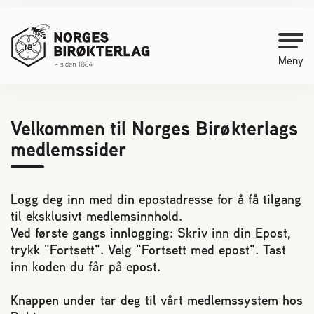
Meny
Kontakt oss
Velkommen til Norges Birøkterlags
medlemssider
Bli medlem
Logg deg inn med din epostadresse for å få tilgang
Starte med birøkt
til eksklusivt medlemsinnhold.
Ved første gangs innlogging: Skriv inn din Epost,
Medlemssider
trykk "Fortsett". Velg "Fortsett med epost". Tast
inn koden du får på epost.
Biene svermer
Knappen under tar deg til vårt medlemssystem hos