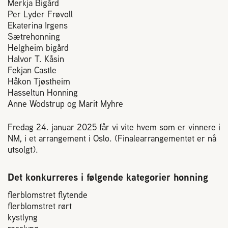
Merkja Bigård
2004 Lillestrøm
Per Lyder Frøvoll
TEL 63 94 20 80
Ekaterina Irgens
post@norbi.no
Sætrehonning
Helgheim bigård
Halvor T. Kåsin
Fekjan Castle
Håkon Tjøstheim
Hasseltun Honning
Anne Wodstrup og Marit Myhre
Fredag 24. januar 2025 får vi vite hvem som er vinnere i
NM, i et arrangement i Oslo. (Finalearrangementet er nå
utsolgt).
Det konkurreres i følgende kategorier honning
flerblomstret flytende
flerblomstret rørt
kystlyng