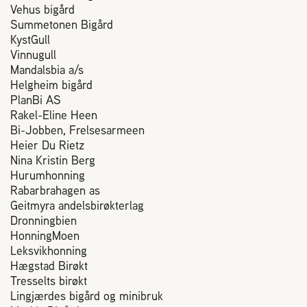
Plassering av bigård
Vehus bigård
Summetonen Bigård
KystGull
Sjekkliste for kjøp og salg av bier
Vinnugull
Mandalsbia a/s
Helgheim bigård
Sykdom hos bier
PlanBi AS
Rakel-Eline Heen
Sukkeravgiftsrefusjon
Bi-Jobben, Frelsesarmeen
Heier Du Rietz
Nina Kristin Berg
Prosjekter
Hurumhonning
Rabarbrahagen as
Geitmyra andelsbirøkterlag
Norges Birøkterlags standpunkt
Dronningbien
HonningMoen
Leksvikhonning
Min side (Rubic)
Hægstad Birøkt
Tresselts birøkt
Lingjærdes bigård og minibruk
Dampsagveien 14