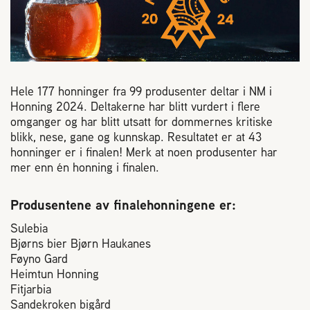
Reaksjon på bistikk
Om Norges Birøkterlag
Hele 177 honninger fra 99 produsenter deltar i NM i
Finn fylkes- og lokallag
Honning 2024. Deltakerne har blitt vurdert i flere
omganger og har blitt utsatt for dommernes kritiske
blikk, nese, gane og kunnskap. Resultatet er at 43
Nyheter
honninger er i finalen! Merk at noen produsenter har
mer enn én honning i finalen.
Kurs
Produsentene av finalehonningene er:
Sulebia
Aktivitetskalender
Bjørns bier Bjørn Haukanes
Føyno Gard
Lover og regler
Heimtun Honning
Fitjarbia
Sandekroken bigård