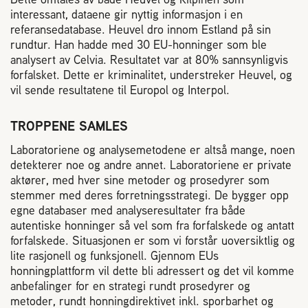
interessant, dataene gir nyttig informasjon i en
referansedatabase. Heuvel dro innom Estland på sin
rundtur. Han hadde med 30 EU-honninger som ble
analysert av Celvia. Resultatet var at 80% sannsynligvis
forfalsket. Dette er kriminalitet, understreker Heuvel, og
vil sende resultatene til Europol og Interpol.
TROPPENE SAMLES
Laboratoriene og analysemetodene er altså mange, noen
detekterer noe og andre annet. Laboratoriene er private
aktører, med hver sine metoder og prosedyrer som
stemmer med deres forretningsstrategi. De bygger opp
egne databaser med analyseresultater fra både
autentiske honninger så vel som fra forfalskede og antatt
forfalskede. Situasjonen er som vi forstår uoversiktlig og
lite rasjonell og funksjonell. Gjennom EUs
honningplattform vil dette bli adressert og det vil komme
anbefalinger for en strategi rundt prosedyrer og
metoder, rundt honningdirektivet inkl. sporbarhet og