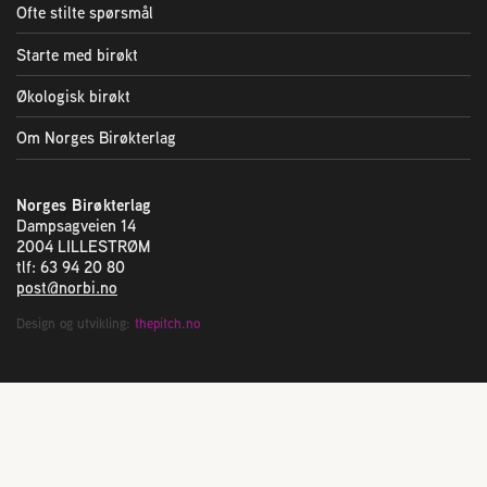
Ofte stilte spørsmål
Starte med birøkt
Økologisk birøkt
Om Norges Birøkterlag
Norges Birøkterlag
Dampsagveien 14
2004 LILLESTRØM
tlf: 63 94 20 80
post@norbi.no
Design og utvikling:
thepitch.no