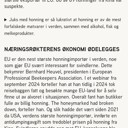
2004 Lillestrøm
suspekte.
TEL 63 94 20 80
post@norbi.no
Juks med honning er så lukrativt at honning er av de mest
forfalskede matvarer i verden, sammen med alkohol, fisk og
melkeprodukter.
NÆRINGSRØKTERENS ØKONOMI ØDELEGGES
EU er den nest største honningimportør i verden, noe
som gjør EU svært interessant for svindlerne. Dette
bekymrer Bernhard Heuvel, presidenten i European
Professional Beekeepers Association. I et webinar fra
september 2024 forteller han at han tidlig i 2024 tok
reisebaggen fatt og besøkte mange EU-land for å selv
finne ut av alvoret i situasjonen. Overalt fant han butikker
fulle av billig honning. The honeymarked had broken
down, forteller han. Og slik hadde det vært siden 2021
da USA, verdens største honningimportør, innførte en
antidumpingavgift som tredoblet prisen på honning fra