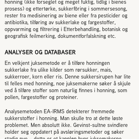
honning (ikke forseglet og meget fuktig, tidlig i bienes
prosess) og ettertørke, sukkerfôring i sommersesong,
rester fra medisinering av biene eller fra pesticider og
antibiotika, tilføring av sukkerlake og fargestoffer,
oppvarming og filtrering i Etterbehandling, botanisk og
geografisk feilmerking, dokumentforfalskning etc.
ANALYSER OG DATABASER
En velkjent juksemetode er å tilføre honningen
sukkerlake fra ulike kilder som rørsukker, mais,
sukkerroer, korn eller ris. Denne sukkersirupen har lite
til felles med honning, noe juksemakerne søker å skjule
ved å tilføre stoffer som naturlig finnes i honning, som
pollen, fargestoffer og proteiner.
Analysemetoden EA-IRMS detekterer fremmede
sukkerstoffer i honning. Man skulle tro at dette løste
problemet. Men absolutt ikke. Gevinst-sultne svindlere
holder seg oppdatert på avsløringsmetoder og søker
stadig nye – dette er et kappløp hvor juksemakerne