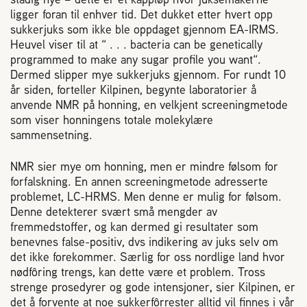
ligger foran til enhver tid. Det dukket etter hvert opp
sukkerjuks som ikke ble oppdaget gjennom EA-IRMS.
Heuvel viser til at “ . . . bacteria can be genetically
programmed to make any sugar profile you want“.
Dermed slipper mye sukkerjuks gjennom. For rundt 10
år siden, forteller Kilpinen, begynte laboratorier å
anvende NMR på honning, en velkjent screeningmetode
som viser honningens totale molekylære
sammensetning.
NMR sier mye om honning, men er mindre følsom for
forfalskning. En annen screeningmetode adresserte
problemet, LC-HRMS. Men denne er mulig for følsom.
Denne detekterer svært små mengder av
fremmedstoffer, og kan dermed gi resultater som
benevnes false-positiv, dvs indikering av juks selv om
det ikke forekommer. Særlig for oss nordlige land hvor
nødfôring trengs, kan dette være et problem. Tross
strenge prosedyrer og gode intensjoner, sier Kilpinen, er
det å forvente at noe sukkerfôrrester alltid vil finnes i vår