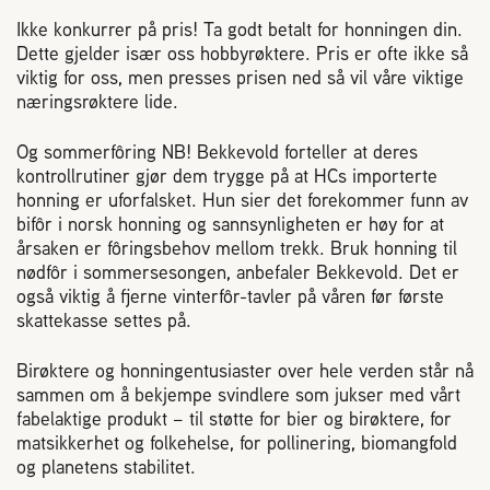
Ikke konkurrer på pris! Ta godt betalt for honningen din.
Dette gjelder især oss hobbyrøktere. Pris er ofte ikke så
viktig for oss, men presses prisen ned så vil våre viktige
næringsrøktere lide.
Og sommerfôring NB! Bekkevold forteller at deres
kontrollrutiner gjør dem trygge på at HCs importerte
honning er uforfalsket. Hun sier det forekommer funn av
bifôr i norsk honning og sannsynligheten er høy for at
årsaken er fôringsbehov mellom trekk. Bruk honning til
nødfôr i sommersesongen, anbefaler Bekkevold. Det er
også viktig å fjerne vinterfôr-tavler på våren før første
skattekasse settes på.
Birøktere og honningentusiaster over hele verden står nå
sammen om å bekjempe svindlere som jukser med vårt
fabelaktige produkt – til støtte for bier og birøktere, for
matsikkerhet og folkehelse, for pollinering, biomangfold
og planetens stabilitet.