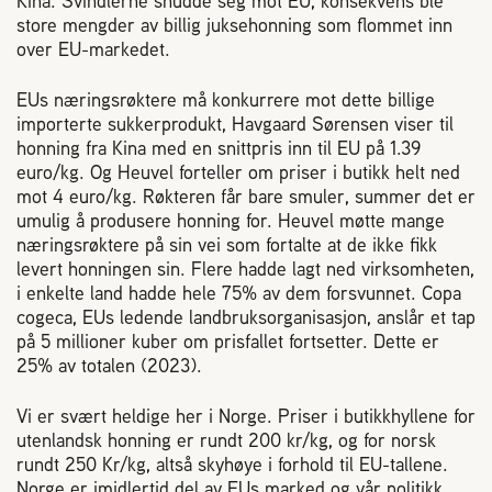
Kina. Svindlerne snudde seg mot EU, konsekvens ble
store mengder av billig juksehonning som flommet inn
over EU-markedet.
EUs næringsrøktere må konkurrere mot dette billige
importerte sukkerprodukt, Havgaard Sørensen viser til
honning fra Kina med en snittpris inn til EU på 1.39
euro/kg. Og Heuvel forteller om priser i butikk helt ned
mot 4 euro/kg. Røkteren får bare smuler, summer det er
umulig å produsere honning for. Heuvel møtte mange
næringsrøktere på sin vei som fortalte at de ikke fikk
levert honningen sin. Flere hadde lagt ned virksomheten,
i enkelte land hadde hele 75% av dem forsvunnet. Copa
cogeca, EUs ledende landbruksorganisasjon, anslår et tap
på 5 millioner kuber om prisfallet fortsetter. Dette er
25% av totalen (2023).
Vi er svært heldige her i Norge. Priser i butikkhyllene for
utenlandsk honning er rundt 200 kr/kg, og for norsk
rundt 250 Kr/kg, altså skyhøye i forhold til EU-tallene.
Norge er imidlertid del av EUs marked og vår politikk