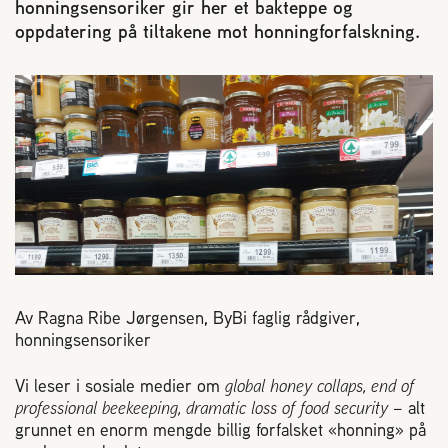
honningsensoriker gir her et bakteppe og
Reaksjon på bistikk
oppdatering på tiltakene mot honningforfalskning.
Om Norges Birøkterlag
Finn fylkes- og lokallag
Nyheter
Kurs
Av Ragna Ribe Jørgensen, ByBi faglig rådgiver,
Aktivitetskalender
honningsensoriker
Vi leser i sosiale medier om
global honey collaps, end of
Lover og regler
professional beekeeping, dramatic loss of food security
– alt
grunnet en enorm mengde billig forfalsket «honning» på