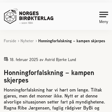
Meny
Forside
Nyheter
Honningforfalskning – kampen skjerpes
Kontakt oss
Bli medlem
18. februar 2025
av Astrid Bjerke Lund
Honningforfalskning – kampen
Starte med birøkt
skjerpes
Medlemssider
Honningforfalskning har vi hørt om lenge. Tiltak
gjøres, men det monner ikke. Nytt er at denne
alvorlige situasjonen setter fart på myndighetene.
Biene svermer
Ragna Ribe Jørgensen, faglig rådgiver ByBi og