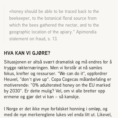
«honey should be able to be traced back to the
beekeeper, to the botanical floral source from
which the bees gathered the nectar, and to the
geographic location of the apiary.” Apimondia
statement on fraud, s. 13.
HVA KAN VI GJØRE?
Situasjonen er altså svært dramatisk og må endres for å
trygge røkternæringen. Men vi forstår at nå samles
fokus, krefter og ressurser. “We can do it“, oppfordrer
Heuvel, “don`t give up“. Copa Cogecas målanbefaling er
motiverende: “0% adulterated honey on the EU marked
by 2030”. Er dette mulig? Vel, om vi alle bretter opp
ermene og gjør det vi kan – så kanskje.
I Norge er det ikke mye forfalsket honning i omløp, og
med de nye merkereglene lukes vel enda litt ut. Likevel,