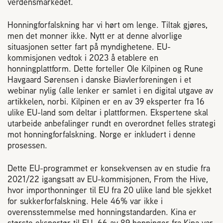
verdensmarkedet.
Plassering av bigård
Honningforfalskning har vi hørt om lenge. Tiltak gjøres,
Sjekkliste for kjøp og salg av bier
men det monner ikke. Nytt er at denne alvorlige
situasjonen setter fart på myndighetene. EU-
kommisjonen vedtok i 2023 å etablere en
Sykdom hos bier
honningplattform. Dette forteller Ole Kilpinen og Rune
Havgaard Sørensen i danske Biavlerforeningen i et
webinar nylig (alle lenker er samlet i en digital utgave av
Sukkeravgiftsrefusjon
artikkelen, norbi. Kilpinen er en av 39 eksperter fra 16
ulike EU-land som deltar i plattformen. Ekspertene skal
utarbeide anbefalinger rundt en overordnet felles strategi
Prosjekter
mot honningforfalskning. Norge er inkludert i denne
prosessen.
Norges Birøkterlags standpunkt
Dette EU-programmet er konsekvensen av en studie fra
2021/22 igangsatt av EU-kommisjonen, From the Hive,
Min side (Rubic)
hvor importhonninger til EU fra 20 ulike land ble sjekket
for sukkerforfalskning. Hele 46% var ikke i
overensstemmelse med honningstandarden. Kina er
Dampsagveien 14
største eksportør til EU. 66 av 89 honninger fra Kina var