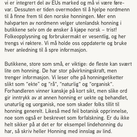
vi er integrert del av EUs marked og må vi være føre-
var. Dessuten er tiden overmoden til å hjelpe nordmenn
til å finne frem til den norske honningen. Mer enn
halvparten av nordmenn velger utenlandsk honning i
butikkene selv om de ønsker å kjøpe norsk – trist!
Folkeopplysning og forbrukermakt er vesentlig, og her
trengs vi røktere. Vi må holde oss oppdaterte og bruke
hver anledning til å spre informasjon.
Butikkene, store som små, er viktige: de fleste kan svært
lite om honning. De har stor påvirkningskraft, men
trenger informasjon. Vi leser ofte på honningetiketter
slikt som “ekte” og “rå“, “naturlig“ og “organisk“.
Forhandleren vinner kanskje på kort sikt, men slike ord
gir inntrykk av at annen honning er uekte og behandlet,
unaturlig og uorganisk, noe som skader folks tillit til
honning generelt. Likeså med feil botanisk opprinnelse,
noe som også er beskrevet som forfalskning. Er du ikke
helt sikker på at det er for eksempel lindehonning du
har, så skriv heller Honning med innslag av lind.