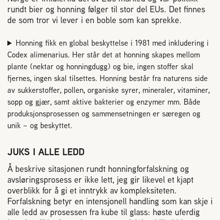
rundt bier og honning følger til stor del EUs. Det finnes
de som tror vi lever i en boble som kan sprekke.
Honning fikk en global beskyttelse i 1981 med inkludering i
Codex alimenarius. Her står det at honning skapes mellom
plante (nektar og honningdugg) og bie, ingen stoffer skal
fjernes, ingen skal tilsettes. Honning består fra naturens side
av sukkerstoffer, pollen, organiske syrer, mineraler, vitaminer,
sopp og gjær, samt aktive bakterier og enzymer mm. Både
produksjonsprosessen og sammensetningen er særegen og
unik – og beskyttet.
JUKS I ALLE LEDD
Å beskrive sitasjonen rundt honningforfalskning og
avsløringsprosess er ikke lett, jeg gir likevel et kjapt
overblikk for å gi et inntrykk av kompleksiteten.
Forfalskning betyr en intensjonell handling som kan skje i
alle ledd av prosessen fra kube til glass: høste uferdig