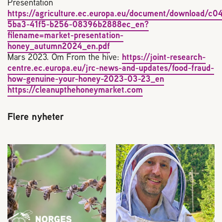
Presentation
https://agriculture.ec.europa.eu/document/download/c0
5ba3-41f5-b256-08396b2888ec_en?
filename=market-presentation-
honey_autumn2024_en.pdf
Mars 2023. Om From the hive:
https://joint-research-
centre.ec.europa.eu/jrc-news-and-updates/food-fraud-
how-genuine-your-honey-2023-03-23_en
https://cleanupthehoneymarket.com
Flere nyheter