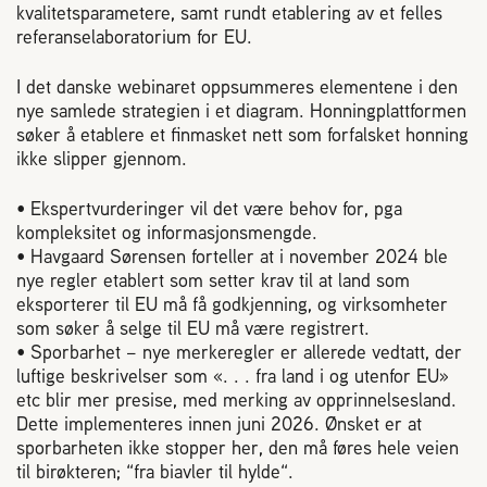
kvalitetsparametere, samt rundt etablering av et felles
referanselaboratorium for EU.
I det danske webinaret oppsummeres elementene i den
nye samlede strategien i et diagram. Honningplattformen
søker å etablere et finmasket nett som forfalsket honning
ikke slipper gjennom.
• Ekspertvurderinger vil det være behov for, pga
kompleksitet og informasjonsmengde.
• Havgaard Sørensen forteller at i november 2024 ble
nye regler etablert som setter krav til at land som
eksporterer til EU må få godkjenning, og virksomheter
som søker å selge til EU må være registrert.
• Sporbarhet – nye merkeregler er allerede vedtatt, der
luftige beskrivelser som «. . . fra land i og utenfor EU»
etc blir mer presise, med merking av opprinnelsesland.
Dette implementeres innen juni 2026. Ønsket er at
sporbarheten ikke stopper her, den må føres hele veien
til birøkteren; “fra biavler til hylde“.