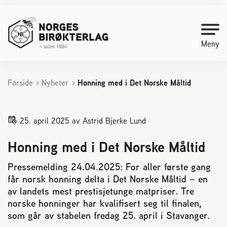
Meny
Forside
Nyheter
Honning med i Det Norske Måltid
Kontakt oss
Bli medlem
25. april 2025
av Astrid Bjerke Lund
Honning med i Det Norske Måltid
Starte med birøkt
Pressemelding 24.04.2025: For aller første gang
får norsk honning delta i Det Norske Måltid – en
Medlemssider
av landets mest prestisjetunge matpriser. Tre
norske honninger har kvalifisert seg til finalen,
Biene svermer
som går av stabelen fredag 25. april i Stavanger.