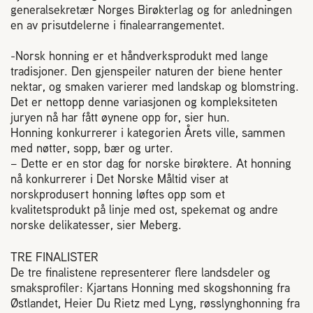
Plassering av bigård
generalsekretær Norges Birøkterlag og for anledningen
en av prisutdelerne i finalearrangementet.
Sjekkliste for kjøp og salg av bier
-Norsk honning er et håndverksprodukt med lange
tradisjoner. Den gjenspeiler naturen der biene henter
nektar, og smaken varierer med landskap og blomstring.
Sykdom hos bier
Det er nettopp denne variasjonen og kompleksiteten
juryen nå har fått øynene opp for, sier hun.
Sukkeravgiftsrefusjon
Honning konkurrerer i kategorien Årets ville, sammen
med nøtter, sopp, bær og urter.
– Dette er en stor dag for norske birøktere. At honning
Prosjekter
nå konkurrerer i Det Norske Måltid viser at
norskprodusert honning løftes opp som et
kvalitetsprodukt på linje med ost, spekemat og andre
Norges Birøkterlags standpunkt
norske delikatesser, sier Meberg.
TRE FINALISTER
Min side (Rubic)
De tre finalistene representerer flere landsdeler og
smaksprofiler: Kjartans Honning med skogshonning fra
Østlandet, Heier Du Rietz med Lyng, røsslynghonning fra
Dampsagveien 14