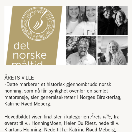
Reaksjon på bistikk
Om Norges Birøkterlag
Finn fylkes- og lokallag
Nyheter
ÅRETS VILLE
Kurs
-Dette markerer et historisk gjennombrudd norsk
honning, som nå får synlighet ovenfor en samlet
matbransje, sier generalsekretær i Norges Birøkterlag,
Aktivitetskalender
Katrine Røed Meberg.
Lover og regler
Hovedbildet viser finalister i kategorien
Årets ville
, fra
øverst til v.: HonningMoen, Heier Du Rietz, nede til v.
Kjartans Honning. Nede til h.: Katrine Røed Meberg,