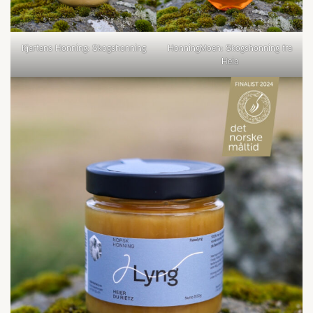
Kjartans Honning: Skogshonning
HonningMoen: Skogshonning fra
Heia