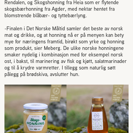
Rendalen, og Skogshonning fra Heia som er flytende
2004 Lillestrøm
skogsbærhonning fra Agder, med nektar hentet fra
TEL 63 94 20 80
blomstrende blåbær- og tyttebærlyng.
post@norbi.no
-Finalen i Det Norske Måltid samler det beste av norsk
mat og drikke, og at honning nå er på menyen kan bety
mye for næringens framtid, birøkt som yrke og honning
som produkt, sier Meberg. De ulike norske honningene
smaker nydelig i kombinasjon med for eksempel norsk
ost, i bakst, til marinering av fisk og kjøtt, salatmarinader
og til å krydre varmretter. I tillegg som naturlig søtt
pålegg på brødskiva, avslutter hun.