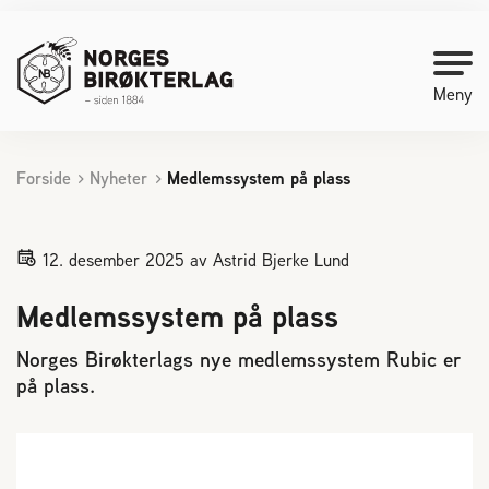
Meny
Forside
Nyheter
Medlemssystem på plass
Kontakt oss
Bli medlem
12. desember 2025
av Astrid Bjerke Lund
Medlemssystem på plass
Starte med birøkt
Norges Birøkterlags nye medlemssystem Rubic er
på plass.
Medlemssider
Biene svermer