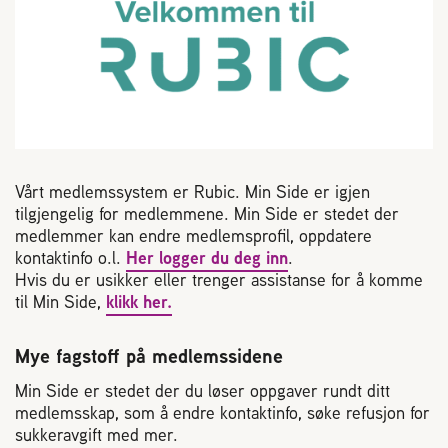
Reaksjon på bistikk
Om Norges Birøkterlag
Finn fylkes- og lokallag
Vårt medlemssystem er Rubic. Min Side er igjen
Nyheter
tilgjengelig for medlemmene. Min Side er stedet der
medlemmer kan endre medlemsprofil, oppdatere
kontaktinfo o.l.
Her logger du deg inn
.
Kurs
Hvis du er usikker eller trenger assistanse for å komme
til Min Side,
klikk her.
Aktivitetskalender
Mye fagstoff på medlemssidene
Min Side er stedet der du løser oppgaver rundt ditt
Lover og regler
medlemsskap, som å endre kontaktinfo, søke refusjon for
sukkeravgift med mer.