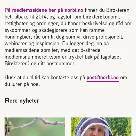
Plassering av bigård
På medlemssidene her på norbi.no
finner du Birøkteren
helt tilbake til 2014, og fagstoff om birøkterøkonomi,
Sjekkliste for kjøp og salg av bier
rettigheter og ordninger, du finner beskrivelse og råd om
sykdommer og skadegjørere som kan ramme
honningbier, råd om til deg som vil drive profesjonelt,
Sykdom hos bier
webinarer og inspirasjon. Du logger deg inn på
medlemssidene som før; med det 5-sifrede
medlemsnummeret (som er trykket bak på fagbladet
Sukkeravgiftsrefusjon
Birøkteren) og ditt postnummer.
Prosjekter
Husk at du alltid kan kontakte oss på
post@norbi.no
om
du lurer på noe.
Norges Birøkterlags standpunkt
Flere nyheter
Min side (Rubic)
Dampsagveien 14