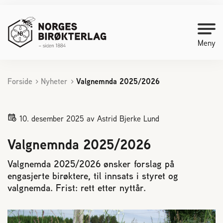
Meny
Forside
Nyheter
Valgnemnda 2025/2026
Kontakt oss
Bli medlem
10. desember 2025
av Astrid Bjerke Lund
Valgnemnda 2025/2026
Starte med birøkt
Valgnemda 2025/2026 ønsker forslag på
engasjerte birøktere, til innsats i styret og
Medlemssider
valgnemda. Frist: rett etter nyttår.
Biene svermer