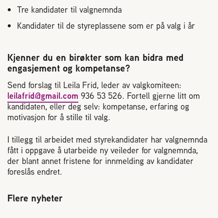
2004 Lillestrøm
Tre kandidater til valgnemnda
TEL 63 94 20 80
Kandidater til de styreplassene som er på valg i år
post@norbi.no
Kjenner du en birøkter som kan bidra med
engasjement og kompetanse?
Send forslag til Leila Frid, leder av valgkomiteen:
leilafrid@gmail.com
936 53 526. Fortell gjerne litt om
kandidaten, eller deg selv: kompetanse, erfaring og
motivasjon for å stille til valg.
I tillegg til arbeidet med styrekandidater har valgnemnda
fått i oppgave å utarbeide ny veileder for valgnemnda,
der blant annet fristene for innmelding av kandidater
foreslås endret.
Flere nyheter