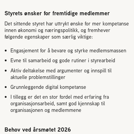
Plassering av bigård
Styrets ønsker for fremtidige medlemmer
Sjekkliste for kjøp og salg av bier
Det sittende styret har uttrykt ønske for mer kompetanse
innen økonomi og næringspolitikk, og fremhever
følgende egenskaper som særlig viktige:
Sykdom hos bier
Engasjement for å bevare og styrke medlemsmassen
Sukkeravgiftsrefusjon
Evne til samarbeid og gode rutiner i styrearbeid
Aktiv deltakelse med argumenter og innspill til
Prosjekter
aktuelle problemstillinger
Grunnleggende digital kompetanse
Norges Birøkterlags standpunkt
I tillegg er det en stor fordel med erfaring fra
organisasjonsarbeid, samt god kjennskap til
organisasjonen og medlemmene
Min side (Rubic)
Behov ved årsmøtet 2026
Dampsagveien 14