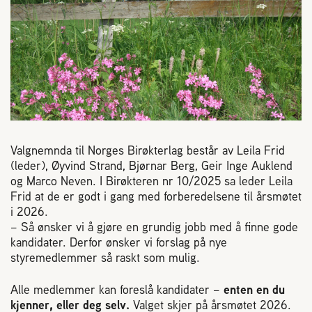
Reaksjon på bistikk
Om Norges Birøkterlag
Finn fylkes- og lokallag
Nyheter
Valgnemnda til Norges Birøkterlag består av Leila Frid
(leder), Øyvind Strand, Bjørnar Berg, Geir Inge Auklend
og Marco Neven. I Birøkteren nr 10/2025 sa leder Leila
Kurs
Frid at de er godt i gang med forberedelsene til årsmøtet
i 2026.
– Så ønsker vi å gjøre en grundig jobb med å finne gode
Aktivitetskalender
kandidater. Derfor ønsker vi forslag på nye
styremedlemmer så raskt som mulig.
Lover og regler
Alle medlemmer kan foreslå kandidater –
enten en du
kjenner, eller deg selv.
Valget skjer på årsmøtet 2026.