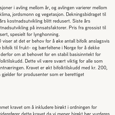
sjoner i avling mellom år, og avlingen varierer mellom
 klima, jordsmonn og vegetasjon. Dekningsbidraget til
års kostnadsutvikling blitt redusert. Siste års
nadsutvikling på innsatsfaktorer. Pris fra grossist til
ert, spesielt for lynghonning.
viser at det er behov for å øke antall bifolk anslagsvis
 bifolk til frukt- og bærfeltene i Norge for å dekke
 derfor om at behovet for en stabil basisinntekt for
olktilskudd. Dette vil være svært viktig for alle som
øntnæringen. Kravet er økt bifolktilskudd med kr. 200,
en gjelder for produsenter som er berettiget
mmet kravet om å inkludere birøkt i ordningen for
 viderefører dette kravet da vi mener birøkt bør vurderes