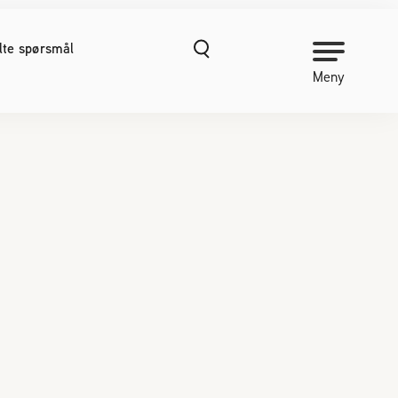
ilte spørsmål
Meny
NORGES BIRØKTERLAG
Om Norges Birøkterlag
Kontakt oss
Organisasjonshåndbok
Nyheter
Finn fylkes- og lokallag
Kurs
Prosjekter
Vitenskapelige publikasjoner