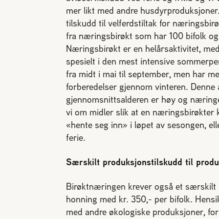
mer likt med andre husdyrproduksjoner. 
tilskudd til velferdstiltak for næringsbi
fra næringsbirøkt som har 100 bifolk og
Næringsbirøkt er en helårsaktivitet, m
spesielt i den mest intensive sommerpe
fra midt i mai til september, men har m
forberedelser gjennom vinteren. Denne ar
gjennomsnittsalderen er høy og næringen
vi om midler slik at en næringsbirøkter k
«hente seg inn» i løpet av sesongen, elle
ferie.
Særskilt produksjonstilskudd til prod
Birøktnæringen krever også et særskilt 
honning med kr. 350,- per bifolk. Hens
med andre økologiske produksjoner, for