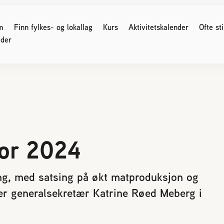
m
Finn fylkes- og lokallag
Kurs
Aktivitetskalender
Ofte st
der
G SOM ER BIRØKTER
FOR MEDLEMMER
ser og møter
Medlemssider (Logg inn)
 regler
Birøkteren
for 2024
Nyhetsbrev
e for kjøp og salg av bier
Verdt å vite
område og parestasjoner
Økonomi
 birøkt
ang, med satsing på økt matproduksjon og
Honning
nikk
Bigårdsplasser
ier generalsekretær Katrine Røed Meberg i
os bier
Sukkeravgiftsrefusjon
Styreprotokoller/årsmøter
r svake bifolk