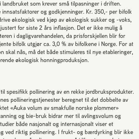
i landbruket som krever små tilpasninger i driften.
 innsatsfaktorer og godkjenninger. Kr. 350,- per bifolk
rive økologisk ved kjøp av økologisk sukker og -voks,
ustert for siste 2 års inflasjon. Det er ikke mulig å
ren i dagligvarehandelen, da prisforskjellen blir for
jente bifolk utgjør ca. 3,0 % av bifolkene i Norge. For at
 skal nås, må det både stimuleres til nye etableringer,
terende økologisk honningproduksjon.
l spesifikk pollinering av en rekke jordbruksprodukter.
es pollineringstjenester beregnet til det dobbelte av
jektet «Auka volum av smakfulle norske plommer»
anning og bie-bruk bidrar mer til avlingsvolum og
udier både nasjonalt og internasjonalt viser et
ed riktig pollinering. I frukt- og bærdyrking blir ikke