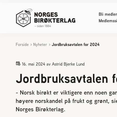
Bli medle
Medlemssi
Forside
Nyheter
Jordbruksavtalen for 2024
INTERESSERT I BIRØKT
FOR DE
Starte med birøkt
Konferan
16. mai 2024
av Astrid Bjerke Lund
Biene svermer
Lover og
Jordbruksavtalen 
Bier kan skape konflikt
Sjekklist
Reaksjon på bistikk
Reinavls
Bienes produkter
Økologisk
- Norsk birøkt er viktigere enn noen g
Bifolkets sammensetning
Driftstek
høyere norskandel på frukt og grønt, s
Pollinering
Sykdom h
Norges Birøkterlag.
Birøktens historie
Døde elle