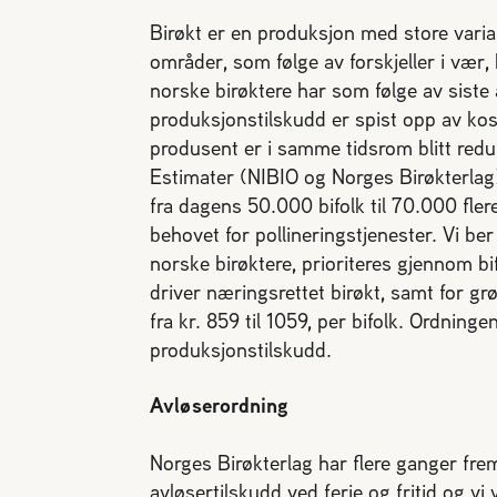
Birøkt er en produksjon med store varia
områder, som følge av forskjeller i vær,
norske birøktere har som følge av siste 
produksjonstilskudd er spist opp av kost
produsent er i samme tidsrom blitt redus
Estimater (NIBIO og Norges Birøkterlag) 
fra dagens 50.000 bifolk til 70.000 flere
behovet for pollineringstjenester. Vi ber
norske birøktere, prioriteres gjennom bif
driver næringsrettet birøkt, samt for gr
fra kr. 859 til 1059, per bifolk. Ordning
produksjonstilskudd.
Avløserordning
Norges Birøkterlag har flere ganger fre
avløsertilskudd ved ferie og fritid og vi