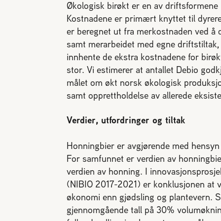
Økologisk birøkt er en av driftsformene 
Kostnadene er primært knyttet til dyrere
er beregnet ut fra merkostnaden ved å d
samt merarbeidet med egne driftstiltak, j
innhente de ekstra kostnadene for birøkte
stor. Vi estimerer at antallet Debio godk
målet om økt norsk økologisk produksjon
samt opprettholdelse av allerede eksis
Verdier, utfordringer og tiltak
Honningbier er avgjørende med hensyn ti
For samfunnet er verdien av honningbien
verdien av honning. I innovasjonspros
(NIBIO 2017-2021) er konklusjonen at v
økonomi enn gjødsling og plantevern. St
gjennomgående tall på 30% volumøkning v