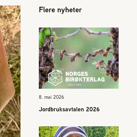
Presse
Flere nyheter
Vedtekter
Bladet Birøkteren
e
Foredrag og utadrettet virksomhet
Norges Birøkterlags standpunkt
8. mai 2026
Jordbruksavtalen 2026