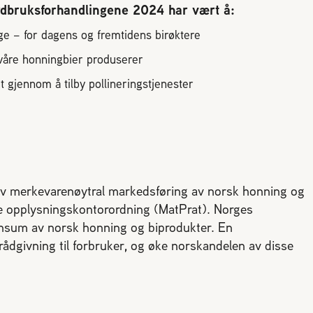
rdbruksforhandlingene 2024 har vært å:
rge – for dagens og fremtidens birøktere
våre honningbier produserer
t gjennom å tilby pollineringstjenester
 av merkevarenøytral markedsføring av norsk honning og
e opplysningskontorordning (MatPrat). Norges
konsum av norsk honning og biprodukter. En
rådgivning til forbruker, og øke norskandelen av disse