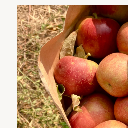
Evigung dronning
Avl og bi
Pollineri
Norges B
STARTE MED BIER
MIN SID
Vi har sk
Ofte stilte spørsmål
Sjekkliste for kjøp og salg av bier
Gå ti
Kan jeg importere bier?
Økologisk birøkt
Usikker p
klikk her