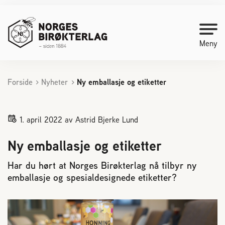
Meny
Forside
Nyheter
Ny emballasje og etiketter
Kontakt oss
Bli medlem
1. april 2022
av Astrid Bjerke Lund
Ny emballasje og etiketter
Starte med birøkt
Har du hørt at Norges Birøkterlag nå tilbyr ny
emballasje og spesialdesignede etiketter?
Medlemssider
Biene svermer