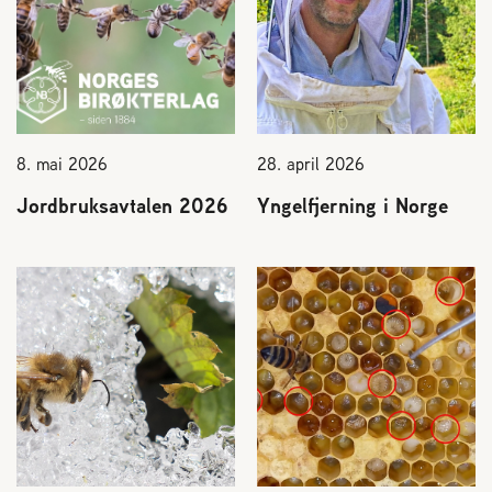
Plassering av bigård
Sjekkliste for kjøp og salg av bier
Sykdom hos bier
8. mai 2026
28. april 2026
Jordbruksavtalen 2026
Yngelfjerning i Norge
Sukkeravgiftsrefusjon
Prosjekter
Norges Birøkterlags standpunkt
Min side (Rubic)
Dampsagveien 14