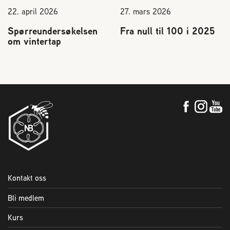
2004 Lillestrøm
22. april 2026
27. mars 2026
TEL 63 94 20 80
Spørreundersøkelsen
Fra null til 100 i 2025
post@norbi.no
om vintertap
Kontakt oss
Bli medlem
Kurs