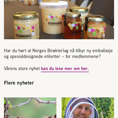
Reaksjon på bistikk
Om Norges Birøkterlag
Finn fylkes- og lokallag
Har du hørt at Norges Birøkterlag nå tilbyr ny emballasje
Nyheter
og spesialdesignede etiketter – for medlemmene?
Vårens store nyhet
kan du lese mer om her.
Kurs
Flere nyheter
Aktivitetskalender
Lover og regler