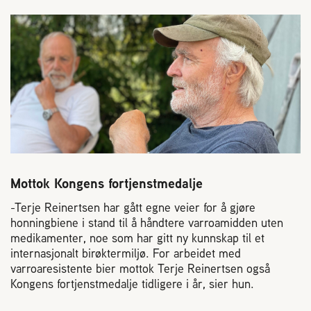
Reaksjon på bistikk
Om Norges Birøkterlag
Finn fylkes- og lokallag
Nyheter
Mottok Kongens fortjenstmedalje
Kurs
-Terje Reinertsen har gått egne veier for å gjøre
honningbiene i stand til å håndtere varroamidden uten
Aktivitetskalender
medikamenter, noe som har gitt ny kunnskap til et
internasjonalt birøktermiljø. For arbeidet med
varroaresistente bier mottok Terje Reinertsen også
Lover og regler
Kongens fortjenstmedalje tidligere i år, sier hun.