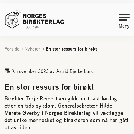
Meny
Forside
Nyheter
En stor ressurs for birøkt
Kontakt oss
Bli medlem
9. november 2023
av Astrid Bjerke Lund
En stor ressurs for birøkt
Starte med birøkt
Birøkter Terje Reinertsen gikk bort sist lørdag
etter en tids sykdom. Generalsekretær Hilde
Medlemssider
Merete Øverby i Norges Birøkterlag vil vektlegge
det unike mennesket og birøkteren som nå har gått
Biene svermer
ut av tiden.