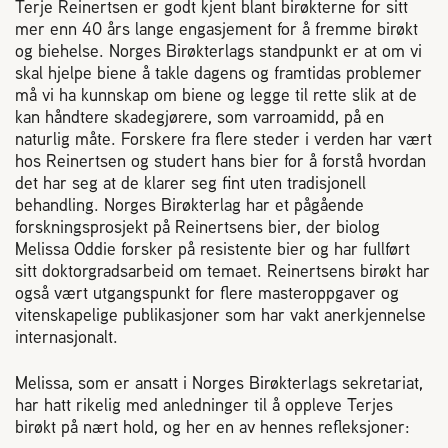
Plassering av bigård
Terje Reinertsen er godt kjent blant birøkterne for sitt
mer enn 40 års lange engasjement for å fremme birøkt
og biehelse. Norges Birøkterlags standpunkt er at om vi
Sjekkliste for kjøp og salg av bier
skal hjelpe biene å takle dagens og framtidas problemer
må vi ha kunnskap om biene og legge til rette slik at de
kan håndtere skadegjørere, som varroamidd, på en
Sykdom hos bier
naturlig måte. Forskere fra flere steder i verden har vært
hos Reinertsen og studert hans bier for å forstå hvordan
det har seg at de klarer seg fint uten tradisjonell
Sukkeravgiftsrefusjon
behandling. Norges Birøkterlag har et pågående
forskningsprosjekt på Reinertsens bier, der biolog
Melissa Oddie forsker på resistente bier og har fullført
Prosjekter
sitt doktorgradsarbeid om temaet. Reinertsens birøkt har
også vært utgangspunkt for flere masteroppgaver og
Norges Birøkterlags standpunkt
vitenskapelige publikasjoner som har vakt anerkjennelse
internasjonalt.
Min side (Rubic)
Melissa, som er ansatt i Norges Birøkterlags sekretariat,
har hatt rikelig med anledninger til å oppleve Terjes
birøkt på nært hold, og her en av hennes refleksjoner:
Dampsagveien 14