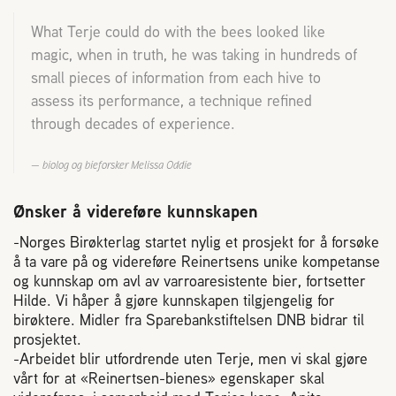
2004 Lillestrøm
What Terje could do with the bees looked like
TEL 63 94 20 80
magic, when in truth, he was taking in hundreds of
post@norbi.no
small pieces of information from each hive to
assess its performance, a technique refined
through decades of experience.
biolog og bieforsker Melissa Oddie
Ønsker å videreføre kunnskapen
-Norges Birøkterlag startet nylig et prosjekt for å forsøke
å ta vare på og videreføre Reinertsens unike kompetanse
og kunnskap om avl av varroaresistente bier, fortsetter
Hilde. Vi håper å gjøre kunnskapen tilgjengelig for
birøktere. Midler fra Sparebankstiftelsen DNB bidrar til
prosjektet.
-Arbeidet blir utfordrende uten Terje, men vi skal gjøre
vårt for at «Reinertsen-bienes» egenskaper skal