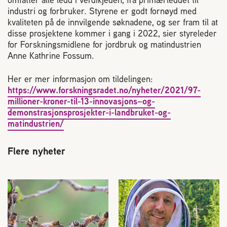
2004 Lillestrøm
industri og forbruker. Styrene er godt fornøyd med
TEL 63 94 20 80
kvaliteten på de innvilgende søknadene, og ser fram til at
post@norbi.no
disse prosjektene kommer i gang i 2022, sier styreleder
for Forskningsmidlene for jordbruk og matindustrien
Anne Kathrine Fossum.
Her er mer informasjon om tildelingen:
https://www.forskningsradet.no/nyheter/2021/97-
millioner-kroner-til-13-innovasjons–og-
demonstrasjonsprosjekter-i-landbruket-og-
matindustrien/
Flere nyheter