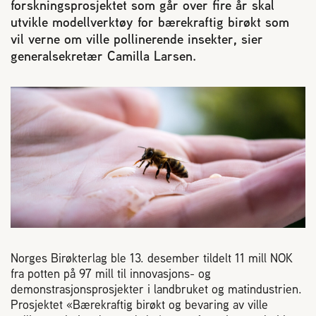
forskningsprosjektet som går over fire år skal
Reaksjon på bistikk
utvikle modellverktøy for bærekraftig birøkt som
vil verne om ville pollinerende insekter, sier
generalsekretær Camilla Larsen.
Om Norges Birøkterlag
Finn fylkes- og lokallag
Nyheter
Kurs
Aktivitetskalender
Norges Birøkterlag ble 13. desember tildelt 11 mill NOK
fra potten på 97 mill til innovasjons- og
Lover og regler
demonstrasjonsprosjekter i landbruket og matindustrien.
Prosjektet «Bærekraftig birøkt og bevaring av ville