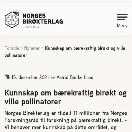
Meny
Forside
Nyheter
Kunnskap om bærekraftig birøkt og ville
Kontakt oss
pollinatorer
Bli medlem
15. desember 2021
av Astrid Bjerke Lund
Starte med birøkt
Kunnskap om bærekraftig birøkt og
ville pollinatorer
Medlemssider
Norges Birøkterlag er tildelt 11 millioner fra Norges
Forskningsråd til forskning på bærekraftig birøkt. -
Biene svermer
Vi behøver mer kunnskap på dette området, og