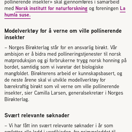
Plassering av bigård
pollinerende insekter» skal gjennomføres i samarbeid
med
Norsk institutt for naturforskning
og foreningen
La
humla suse.
Sjekkliste for kjøp og salg av bier
Modelverktøy for å verne om ville pollinerende
insekter
Sykdom hos bier
– Norges Birøkterlag står for en ansvarlig birøkt. Vår
ambisjon er å bidra med pollineringstjenester til norsk
Sukkeravgiftsrefusjon
matproduksjon og gi forbrukerne trygg norsk honning på
bordet, samtidig som vi ivaretar det biologiske
mangfoldet. Birøkterens arbeid er kunnskapsbasert, og
Prosjekter
de neste årene skal vi utvikle modellverktøy for
bærekraftig birøkt som vil verne om ville pollinerende
Norges Birøkterlags standpunkt
insekter, sier Camilla Larsen, generalsekretær i Norges
Birøkterlag.
Min side (Rubic)
Svært relevante søknader
– Vi har fått inn svært relevante søknader i år som
Dampsagveien 14
omfatter alle ledd i verdikjeden, fra primærleddet til