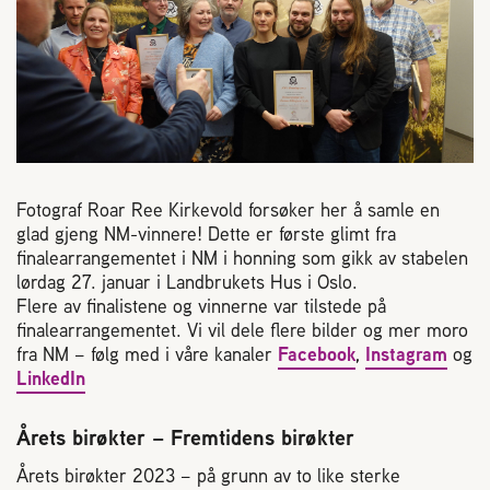
Reaksjon på bistikk
Om Norges Birøkterlag
Finn fylkes- og lokallag
Fotograf Roar Ree Kirkevold forsøker her å samle en
Nyheter
glad gjeng NM-vinnere! Dette er første glimt fra
finalearrangementet i NM i honning som gikk av stabelen
lørdag 27. januar i Landbrukets Hus i Oslo.
Kurs
Flere av finalistene og vinnerne var tilstede på
finalearrangementet. Vi vil dele flere bilder og mer moro
fra NM – følg med i våre kanaler
Facebook
,
Instagram
og
Aktivitetskalender
LinkedIn
Lover og regler
Årets birøkter – Fremtidens birøkter
Årets birøkter 2023 – på grunn av to like sterke