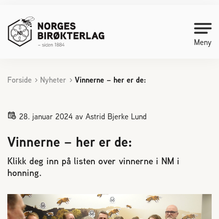
Meny
Forside
Nyheter
Vinnerne – her er de:
Kontakt oss
Bli medlem
28. januar 2024
av Astrid Bjerke Lund
Vinnerne – her er de:
Starte med birøkt
Klikk deg inn på listen over vinnerne i NM i
honning.
Medlemssider
Biene svermer