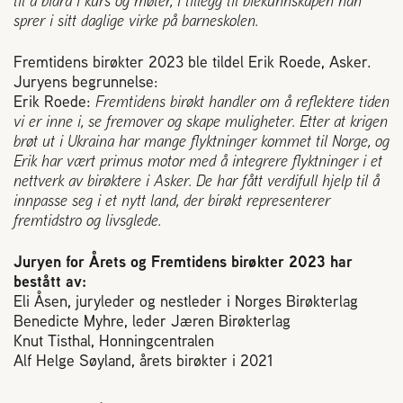
til å bidra i kurs og møter, i tillegg til biekunnskapen han
2004 Lillestrøm
sprer i sitt daglige virke på barneskolen.
TEL 63 94 20 80
post@norbi.no
Fremtidens birøkter 2023 ble tildel Erik Roede, Asker.
Juryens begrunnelse:
Erik Roede:
Fremtidens birøkt handler om å reflektere tiden
vi er inne i, se fremover og skape muligheter. Etter at krigen
brøt ut i Ukraina har mange flyktninger kommet til Norge, og
Erik har vært primus motor med å integrere flyktninger i et
nettverk av birøktere i Asker. De har fått verdifull hjelp til å
innpasse seg i et nytt land, der birøkt representerer
fremtidstro og livsglede.
Juryen for Årets og Fremtidens birøkter 2023 har
bestått av:
Eli Åsen, juryleder og nestleder i Norges Birøkterlag
Benedicte Myhre, leder Jæren Birøkterlag
Knut Tisthal, Honningcentralen
Alf Helge Søyland, årets birøkter i 2021