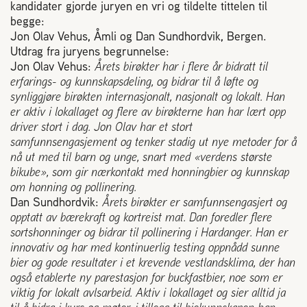
Plassering av bigård
kandidater gjorde juryen en vri og tildelte tittelen til
begge:
Jon Olav Vehus, Åmli og Dan Sundhordvik, Bergen.
Sjekkliste for kjøp og salg av bier
Utdrag fra juryens begrunnelse:
Jon Olav Vehus:
Årets birøkter har i flere år bidratt til
erfarings- og kunnskapsdeling, og bidrar til å løfte og
Sykdom hos bier
synliggjøre birøkten internasjonalt, nasjonalt og lokalt. Han
er aktiv i lokallaget og flere av birøkterne han har lært opp
driver stort i dag. Jon Olav har et stort
Sukkeravgiftsrefusjon
samfunnsengasjement og tenker stadig ut nye metoder for å
nå ut med til barn og unge, snart med «verdens største
Prosjekter
bikube», som gir nærkontakt med honningbier og kunnskap
om honning og pollinering.
Dan Sundhordvik:
Årets birøkter er samfunnsengasjert og
Norges Birøkterlags standpunkt
opptatt av bærekraft og kortreist mat. Dan foredler flere
sortshonninger og bidrar til pollinering i Hardanger. Han er
innovativ og har med kontinuerlig testing oppnådd sunne
Min side (Rubic)
bier og gode resultater i et krevende vestlandsklima, der han
også etablerte ny parestasjon for buckfastbier, noe som er
viktig for lokalt avlsarbeid. Aktiv i lokallaget og sier alltid ja
Dampsagveien 14