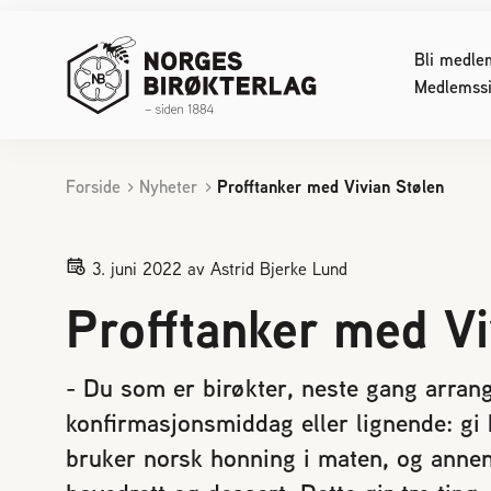
Bli medle
Medlemssi
Forside
Nyheter
Profftanker med Vivian Stølen
INTERESSERT I BIRØKT
FOR DE
Starte med birøkt
Konferan
3. juni 2022
av Astrid Bjerke Lund
Biene svermer
Lover og
Profftanker med Vi
Bier kan skape konflikt
Sjekklist
Reaksjon på bistikk
Reinavls
Bienes produkter
Økologisk
- Du som er birøkter, neste gang arrange
Bifolkets sammensetning
Driftstek
konfirmasjonsmiddag eller lignende: gi
Pollinering
Sykdom h
bruker norsk honning i maten, og annen 
Birøktens historie
Døde elle