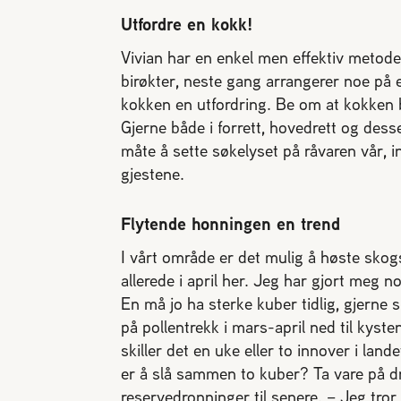
Utfordre en kokk!
Vivian har en enkel men effektiv metode
birøkter, neste gang arrangerer noe på e
kokken en utfordring. Be om at kokken 
Gjerne både i forrett, hovedrett og desse
måte å sette søkelyset på råvaren vår, 
gjestene.
Flytende honningen en trend
I vårt område er det mulig å høste sko
allerede i april her. Jeg har gjort meg n
En må jo ha sterke kuber tidlig, gjerne s
på pollentrekk i mars-april ned til kyste
skiller det en uke eller to innover i lan
er å slå sammen to kuber? Ta vare på dro
reservedronninger til senere. – Jeg tror 