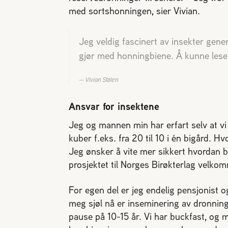
med sortshonningen, sier Vivian.
Jeg veldig fascinert av insekter generel
gjør med honningbiene. Å kunne lese p
Vivian Stølen
Ansvar for insektene
Jeg og mannen min har erfart selv at vi 
kuber f.eks. fra 20 til 10 i én bigård. 
Jeg ønsker å vite mer sikkert hvordan b
prosjektet til Norges Birøkterlag velko
For egen del er jeg endelig pensjonist o
meg sjøl nå er inseminering av dronning
pause på 10-15 år. Vi har buckfast, og m