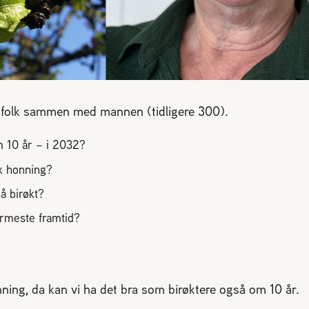
 bifolk sammen med mannen (tidligere 300).
m 10 år – i 2032?
sk honning?
å birøkt?
ærmeste framtid?
onning, da kan vi ha det bra som birøktere også om 10 år.