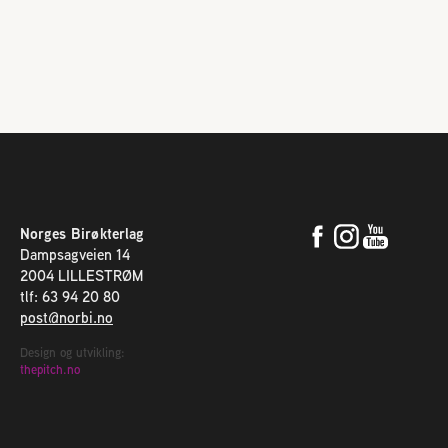
Norges Birøkterlag
Dampsagveien 14
2004 LILLESTRØM
tlf: 63 94 20 80
post@norbi.no
Design og utvikling:
thepitch.no