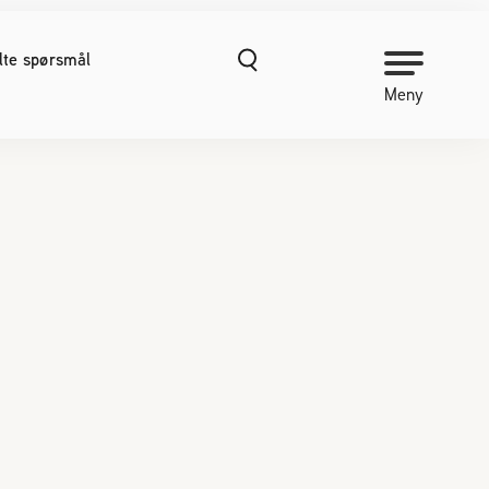
ilte spørsmål
Meny
NORGES BIRØKTERLAG
Om Norges Birøkterlag
Kontakt oss
Organisasjonshåndbok
Nyheter
Finn fylkes- og lokallag
Kurs
Prosjekter
Vitenskapelige publikasjoner