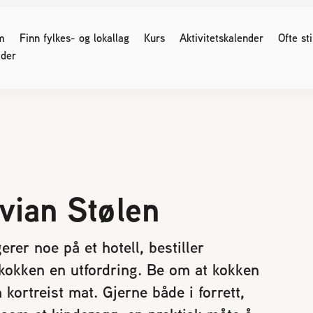
m
Finn fylkes- og lokallag
Kurs
Aktivitetskalender
Ofte st
der
G SOM ER BIRØKTER
FOR MEDLEMMER
ser og møter
Medlemssider (Logg inn)
 regler
Birøkteren
vian Stølen
Nyhetsbrev
e for kjøp og salg av bier
Verdt å vite
område og parestasjoner
Økonomi
 birøkt
rer noe på et hotell, bestiller
Honning
nikk
Bigårdsplasser
 kokken en utfordring. Be om at kokken
os bier
Sukkeravgiftsrefusjon
kortreist mat. Gjerne både i forrett,
Styreprotokoller/årsmøter
r svake bifolk