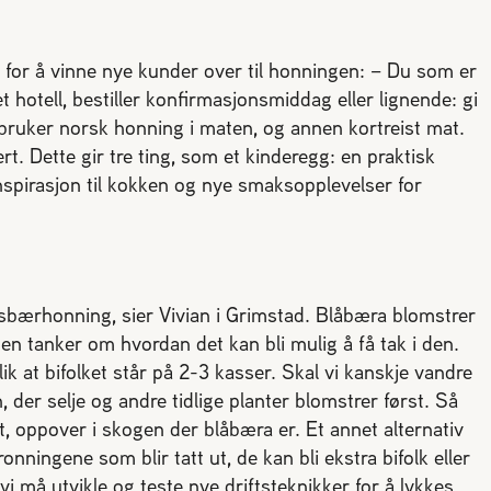
 for å vinne nye kunder over til honningen: – Du som er
t hotell, bestiller konfirmasjonsmiddag eller lignende: gi
bruker norsk honning i maten, og annen kortreist mat.
rt. Dette gir tre ting, som et kinderegg: en praktisk
inspirasjon til kokken og nye smaksopplevelser for
gsbærhonning, sier Vivian i Grimstad. Blåbæra blomstrer
oen tanker om hvordan det kan bli mulig å få tak i den.
lik at bifolket står på 2-3 kasser. Skal vi kanskje vandre
n, der selje og andre tidlige planter blomstrer først. Så
det, oppover i skogen der blåbæra er. Et annet alternativ
nningene som blir tatt ut, de kan bli ekstra bifolk eller
vi må utvikle og teste nye driftsteknikker for å lykkes