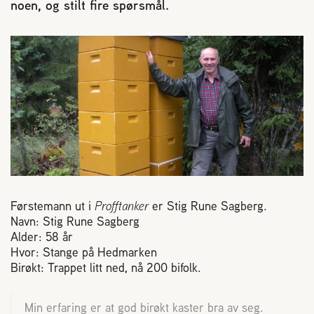
noen, og stilt fire spørsmål.
Reaksjon på bistikk
Om Norges Birøkterlag
Finn fylkes- og lokallag
Nyheter
Kurs
Førstemann ut i
Profftanker
er Stig Rune Sagberg.
Navn: Stig Rune Sagberg
Aktivitetskalender
Alder: 58 år
Hvor: Stange på Hedmarken
Birøkt: Trappet litt ned, nå 200 bifolk.
Lover og regler
Min erfaring er at god birøkt kaster bra av seg.