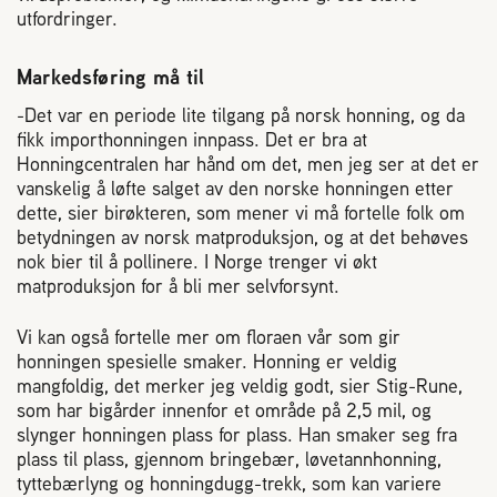
2004 Lillestrøm
utfordringer.
TEL 63 94 20 80
post@norbi.no
Markedsføring må til
-Det var en periode lite tilgang på norsk honning, og da
fikk importhonningen innpass. Det er bra at
Honningcentralen har hånd om det, men jeg ser at det er
vanskelig å løfte salget av den norske honningen etter
dette, sier birøkteren, som mener vi må fortelle folk om
betydningen av norsk matproduksjon, og at det behøves
nok bier til å pollinere. I Norge trenger vi økt
matproduksjon for å bli mer selvforsynt.
Vi kan også fortelle mer om floraen vår som gir
honningen spesielle smaker. Honning er veldig
mangfoldig, det merker jeg veldig godt, sier Stig-Rune,
som har bigårder innenfor et område på 2,5 mil, og
slynger honningen plass for plass. Han smaker seg fra
plass til plass, gjennom bringebær, løvetannhonning,
tyttebærlyng og honningdugg-trekk, som kan variere