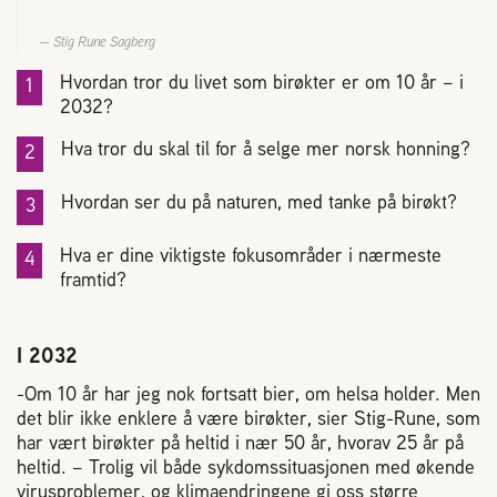
Plassering av bigård
Stig Rune Sagberg
Sjekkliste for kjøp og salg av bier
Hvordan tror du livet som birøkter er om 10 år – i
2032?
Sykdom hos bier
Hva tror du skal til for å selge mer norsk honning?
Hvordan ser du på naturen, med tanke på birøkt?
Sukkeravgiftsrefusjon
Hva er dine viktigste fokusområder i nærmeste
Prosjekter
framtid?
Norges Birøkterlags standpunkt
I 2032
-Om 10 år har jeg nok fortsatt bier, om helsa holder. Men
Min side (Rubic)
det blir ikke enklere å være birøkter, sier Stig-Rune, som
har vært birøkter på heltid i nær 50 år, hvorav 25 år på
heltid. – Trolig vil både sykdomssituasjonen med økende
Dampsagveien 14
virusproblemer, og klimaendringene gi oss større