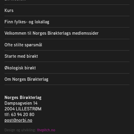
Kurs
Finn fylkes- og lokallag
Velkommen til Norges Birøkterlags medlemssider
Ofte stilte spørsmål
Starte med birøkt
Økologisk birøkt
Om Norges Birøkterlag
Norges Birøkterlag
Dampsagveien 14
2004 LILLESTRØM
tlf: 63 94 20 80
post@norbi.no
Design og utvikling:
thepitch.no