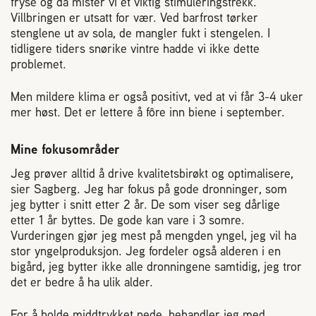
fryse og da mister vi et viktig stimuleringstrekk.
Villbringen er utsatt for vær. Ved barfrost tørker
stenglene ut av sola, de mangler fukt i stengelen. I
tidligere tiders snørike vintre hadde vi ikke dette
problemet.
Men mildere klima er også positivt, ved at vi får 3-4 uker
mer høst. Det er lettere å fôre inn biene i september.
Mine fokusområder
Jeg prøver alltid å drive kvalitetsbirøkt og optimalisere,
sier Sagberg. Jeg har fokus på gode dronninger, som
jeg bytter i snitt etter 2 år. De som viser seg dårlige
etter 1 år byttes. De gode kan vare i 3 somre.
Vurderingen gjør jeg mest på mengden yngel, jeg vil ha
stor yngelproduksjon. Jeg fordeler også alderen i en
bigård, jeg bytter ikke alle dronningene samtidig, jeg tror
det er bedre å ha ulik alder.
For å holde middtrykket nede, behandler jeg med