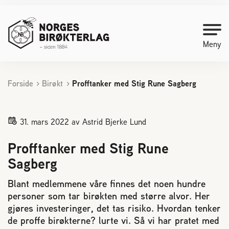
Meny
Forside
Birøkt
Profftanker med Stig Rune Sagberg
Kontakt oss
Bli medlem
31. mars 2022
av Astrid Bjerke Lund
Profftanker med Stig Rune
Starte med birøkt
Sagberg
Medlemssider
Blant medlemmene våre finnes det noen hundre
personer som tar birøkten med større alvor. Her
gjøres investeringer, det tas risiko. Hvordan tenker
Biene svermer
de proffe birøkterne? lurte vi. Så vi har pratet med