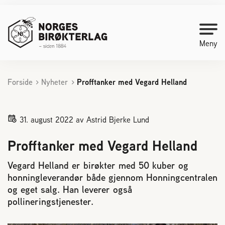
Meny
Forside
Nyheter
Profftanker med Vegard Helland
Kontakt oss
Bli medlem
31. august 2022
av Astrid Bjerke Lund
Profftanker med Vegard Helland
Starte med birøkt
Vegard Helland er birøkter med 50 kuber og
honningleverandør både gjennom Honningcentralen
Medlemssider
og eget salg. Han leverer også
pollineringstjenester.
Biene svermer