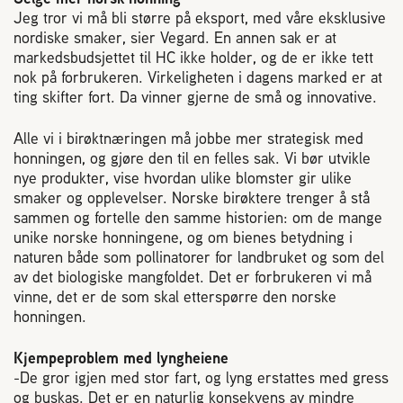
2004 Lillestrøm
Jeg tror vi må bli større på eksport, med våre eksklusive
TEL 63 94 20 80
nordiske smaker, sier Vegard. En annen sak er at
markedsbudsjettet til HC ikke holder, og de er ikke tett
post@norbi.no
nok på forbrukeren. Virkeligheten i dagens marked er at
ting skifter fort. Da vinner gjerne de små og innovative.
Alle vi i birøktnæringen må jobbe mer strategisk med
honningen, og gjøre den til en felles sak. Vi bør utvikle
nye produkter, vise hvordan ulike blomster gir ulike
smaker og opplevelser. Norske birøktere trenger å stå
sammen og fortelle den samme historien: om de mange
unike norske honningene, og om bienes betydning i
naturen både som pollinatorer for landbruket og som del
av det biologiske mangfoldet. Det er forbrukeren vi må
vinne, det er de som skal etterspørre den norske
honningen.
Kjempeproblem med lyngheiene
-De gror igjen med stor fart, og lyng erstattes med gress
og buskas. Det er en naturlig konsekvens av mindre