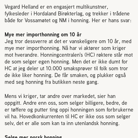
Plassering av bigård
Vegard Helland er en engasjert multikunstner,
fylkesleder i Hordaland Birøkterlag, og trekker i trådene
både for Vossamøtet og NM i honning. Her er hans svar:
Sjekkliste for kjøp og salg av bier
Mye mer importhonning om 10 år
Sykdom hos bier
Jeg tror dessverre at det er vanskeligere om 10 år, med
mye mer importhonning. Nå har vi aktører som kriger
mot hverandre. Honningcentralen’s (HC) røktere står mot
Sukkeravgiftsrefusjon
de som selger egen honning. Men det er ikke dumt for
HC at jeg deler ut 10.000 smaksprøver til folk som tror
de ikke liker honning. De får smaken, og plukker også
Prosjekter
med seg honning fra butikken neste gang.
Norges Birøkterlags standpunkt
Mens vi kriger, tar andre over markedet, sier han
oppgitt. Andre enn oss, som selger billigere, bedre, de
er tøffere og putter ting oppi honningen som forbrukerne
Min side (Rubic)
vil ha. Hovedkonkurrenten til HC er ikke oss som selger
selv, det er alle som kan ta inn utenlandsk honning.
Dampsagveien 14
Selge mer norsk honning