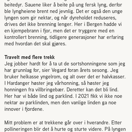
beitedyr. Sauene liker å beite på ung fersk lyng, derfor
ble lyngheiene brent ned jevnlig. Det er også den unge
lyngen som gir nektar, og når dyreholdet reduseres,
drives det ikke brenning lenger. Her i Bergen hadde vi
en kjempebrann i fjor, men det er tryggere med en
kontrollert brenning, tidligere generasjoner har erfaring
med hvordan det skal gjøres.
Travelt med flere trekk
Jeg jobber hardt for å ta ut de sortshonningene som jeg
har grunnlag for, sier Vegard foran årets sesong. Jeg
bruker helkasse yngelrom, og alt over det er halvkasser.
I Hardanger høster jeg vårhonning, så høster jeg
honningen fra villbringebær. Deretter kan det bli lind.
Her har vi både lind og parklind. I 2021 fikk vi ikke noe
nektar av parklinden, men den vanlige linden ga noe
innover i fjordene.
Mitt problem er at trekkene går over i hverandre. Etter
pollineringen blir det å hurte og sturte videre. På lyngen