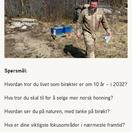
Reaksjon på bistikk
Om Norges Birøkterlag
Finn fylkes- og lokallag
Nyheter
Spørsmål:
Kurs
Hvordan tror du livet som birøkter er om 10 år – i 2032?
Aktivitetskalender
Hva tror du skal til for å selge mer norsk honning?
Hvordan ser du på naturen, med tanke på birøkt?
Lover og regler
Hva er dine viktigste fokusområder i nærmeste framtid?