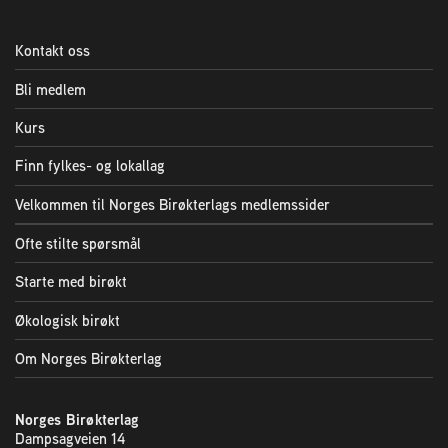
Plassering av bigård
Kontakt oss
Sjekkliste for kjøp og salg av bier
Bli medlem
Sykdom hos bier
Kurs
Finn fylkes- og lokallag
Sukkeravgiftsrefusjon
Velkommen til Norges Birøkterlags medlemssider
Ofte stilte spørsmål
Prosjekter
Starte med birøkt
Norges Birøkterlags standpunkt
Økologisk birøkt
Om Norges Birøkterlag
Min side (Rubic)
Norges Birøkterlag
Dampsagveien 14
Dampsagveien 14