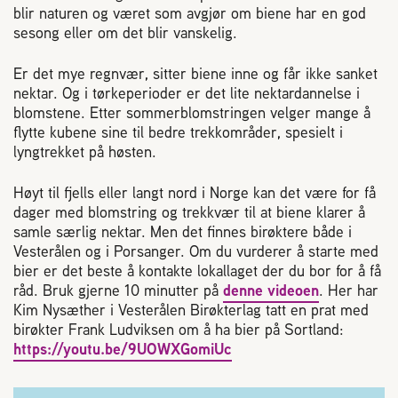
Plassering av bigård
blir naturen og været som avgjør om biene har en god
sesong eller om det blir vanskelig.
Sjekkliste for kjøp og salg av bier
Er det mye regnvær, sitter biene inne og får ikke sanket
nektar. Og i tørkeperioder er det lite nektardannelse i
blomstene. Etter sommerblomstringen velger mange å
Sykdom hos bier
flytte kubene sine til bedre trekkområder, spesielt i
lyngtrekket på høsten.
Sukkeravgiftsrefusjon
Høyt til fjells eller langt nord i Norge kan det være for få
dager med blomstring og trekkvær til at biene klarer å
Prosjekter
samle særlig nektar. Men det finnes birøktere både i
Vesterålen og i Porsanger. Om du vurderer å starte med
bier er det beste å kontakte lokallaget der du bor for å få
Norges Birøkterlags standpunkt
råd. Bruk gjerne 10 minutter på
denne videoen
. Her har
Kim Nysæther i Vesterålen Birøkterlag tatt en prat med
birøkter Frank Ludviksen om å ha bier på Sortland:
Min side (Rubic)
https://youtu.be/9UOWXGomiUc
Dampsagveien 14