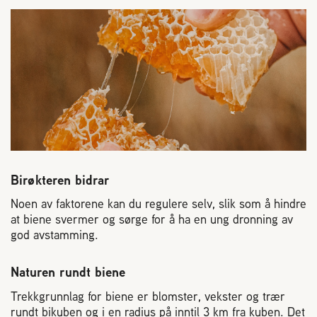
Reaksjon på bistikk
Om Norges Birøkterlag
Finn fylkes- og lokallag
Nyheter
Birøkteren bidrar
Kurs
Noen av faktorene kan du regulere selv, slik som å hindre
at biene svermer og sørge for å ha en ung dronning av
Aktivitetskalender
god avstamming.
Naturen rundt biene
Lover og regler
Trekkgrunnlag for biene er blomster, vekster og trær
rundt bikuben og i en radius på inntil 3 km fra kuben. Det