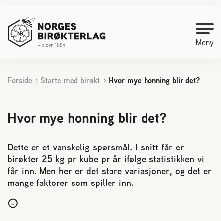
Meny
Forside
Starte med birøkt
Hvor mye honning blir det?
Kontakt oss
Bli medlem
Hvor mye honning blir det?
Starte med birøkt
Dette er et vanskelig spørsmål. I snitt får en
birøkter 25 kg pr kube pr år ifølge statistikken vi
får inn. Men her er det store variasjoner, og det er
Medlemssider
mange faktorer som spiller inn.
Biene svermer