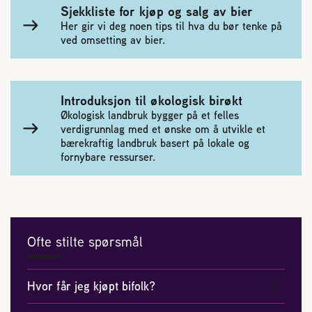
2004 Lillestrøm
Sjekkliste for kjøp og salg av bier
Her gir vi deg noen tips til hva du bør tenke på
TEL 63 94 20 80
ved omsetting av bier.
post@norbi.no
Introduksjon til økologisk birøkt
Økologisk landbruk bygger på et felles
verdigrunnlag med et ønske om å utvikle et
bærekraftig landbruk basert på lokale og
fornybare ressurser.
Ofte stilte spørsmål
Hvor får jeg kjøpt bifolk?