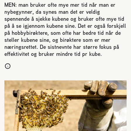
MEN: man bruker ofte mye mer tid når man er
Reaksjon på bistikk
nybegynner, da synes man det er veldig
spennende å sjekke kubene og bruker ofte mye tid
på å se igjennom kubene sine. Det er også forskjell
Om Norges Birøkterlag
på hobbybirøktere, som ofte har bedre tid når de
steller kubene sine, og birøktere som er mer
Finn fylkes- og lokallag
næringsrettet. De sistnevnte har større fokus på
effektivitet og bruker mindre tid pr kube.
Nyheter
Kurs
Aktivitetskalender
Lover og regler