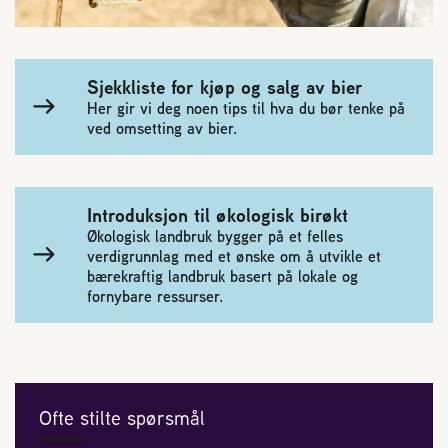
Plassering av bigård
Sjekkliste for kjøp og salg av bier
Sjekkliste for kjøp og salg av bier
Her gir vi deg noen tips til hva du bør tenke på
Sykdom hos bier
ved omsetting av bier.
Sukkeravgiftsrefusjon
Introduksjon til økologisk birøkt
Økologisk landbruk bygger på et felles
Prosjekter
verdigrunnlag med et ønske om å utvikle et
bærekraftig landbruk basert på lokale og
fornybare ressurser.
Norges Birøkterlags standpunkt
Min side (Rubic)
Ofte stilte spørsmål
Dampsagveien 14