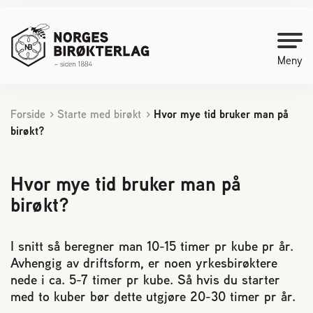
Meny
Forside
Starte med birøkt
Hvor mye tid bruker man på
Kontakt oss
birøkt?
Bli medlem
Hvor mye tid bruker man på
birøkt?
Starte med birøkt
I snitt så beregner man 10-15 timer pr kube pr år.
Medlemssider
Avhengig av driftsform, er noen yrkesbirøktere
nede i ca. 5-7 timer pr kube. Så hvis du starter
Biene svermer
med to kuber bør dette utgjøre 20-30 timer pr år.