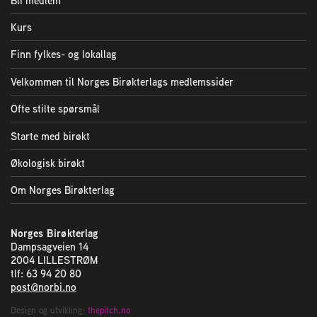
Bli medlem
Kurs
Finn fylkes- og lokallag
Velkommen til Norges Birøkterlags medlemssider
Ofte stilte spørsmål
Starte med birøkt
Økologisk birøkt
Om Norges Birøkterlag
Norges Birøkterlag
Dampsagveien 14
2004 LILLESTRØM
tlf: 63 94 20 80
post@norbi.no
Design og utvikling:
thepitch.no