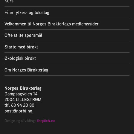
Kurs
Finn fylkes- og lokallag
Velkommen til Norges Birøkterlags medlemssider
Ofte stilte spørsmål
Starte med birøkt
Økologisk birøkt
Om Norges Birøkterlag
Norges Birøkterlag
Dampsagveien 14
2004 LILLESTRØM
tlf: 63 94 20 80
post@norbi.no
Design og utvikling:
thepitch.no