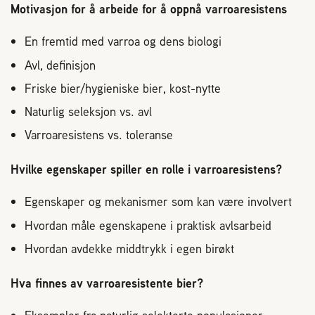
Plassering av bigård
Motivasjon for å arbeide for å oppnå varroaresistens
En fremtid med varroa og dens biologi
Sjekkliste for kjøp og salg av bier
Avl, definisjon
Friske bier/hygieniske bier, kost-nytte
Sykdom hos bier
Naturlig seleksjon vs. avl
Sukkeravgiftsrefusjon
Varroaresistens vs. toleranse
Hvilke egenskaper spiller en rolle i varroaresistens?
Prosjekter
Egenskaper og mekanismer som kan være involvert
Norges Birøkterlags standpunkt
Hvordan måle egenskapene i praktisk avlsarbeid
Hvordan avdekke middtrykk i egen birøkt
Min side (Rubic)
Hva finnes av varroaresistente bier?
Dampsagveien 14