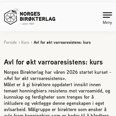
Meny
Forside
Kurs
Avl for økt varroaresistens: kurs
Kontakt oss
Bli medlem
Avl for økt varroaresistens: kurs
Norges Birøkterlag har våren 2026 startet kurset -
Starte med birøkt
«Avl for økt varroaresistens».
Målet er å gi birøktere oppdatert innsikt innen
temaet honningbiers resistens mot varroamidd, og
Medlemssider
kunnskap og ferdigheter som trenges for å
inkludere og vektlegge denne egenskapen i eget
Biene svermer
avlsarbeid. Målgruppe er birøktere som ønsker å
avle fram honningbier som er bedre til å håndtere