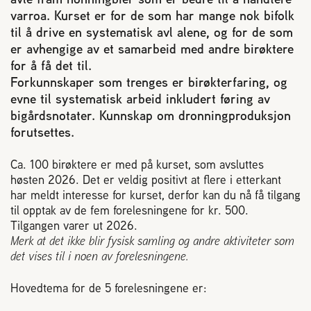
varroa. Kurset er for de som har mange nok bifolk
Reaksjon på bistikk
til å drive en systematisk avl alene, og for de som
er avhengige av et samarbeid med andre birøktere
Om Norges Birøkterlag
for å få det til.
Forkunnskaper som trenges er birøkterfaring, og
evne til systematisk arbeid inkludert føring av
Finn fylkes- og lokallag
bigårdsnotater. Kunnskap om dronningproduksjon
forutsettes.
Nyheter
Ca. 100 birøktere er med på kurset, som avsluttes
høsten 2026. Det er veldig positivt at flere i etterkant
Kurs
har meldt interesse for kurset, derfor kan du nå få tilgang
til opptak av de fem forelesningene for kr. 500.
Tilgangen varer ut 2026.
Aktivitetskalender
Merk at det ikke blir fysisk samling og andre aktiviteter som
det vises til i noen av forelesningene.
Lover og regler
Hovedtema for de 5 forelesningene er: