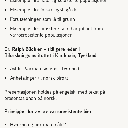
Eksempler fra naturlig selekterte populasjoner
2004 Lillestrøm
Eksempler fra forskningsbigårder
TEL 63 94 20 80
post@norbi.no
Forutsetninger som lå til grunn
Eksempler fra birøktere som har jobbet fram
varroaresistente populasjoner
Dr. Ralph Büchler – tidligere leder i
Biforskningsinstituttet i Kirchhain, Tyskland
Avl for Varroaresistens i Tyskland
Anbefalinger til norsk birøkt
Presentasjonen holdes på engelsk, med tekst på
presentasjonen på norsk.
Prinsipper for avl av varroresistente bier
Hva kan og bør man måle?