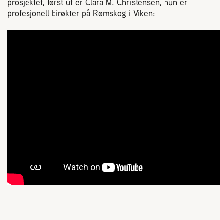
prosjektet, først ut er Clara M. Christensen, hun er
profesjonell birøkter på Rømskog i Viken: