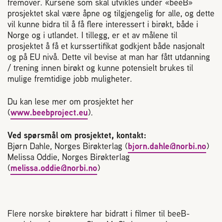
fremover. Kursene som skal utvikles under «beeB»
2004 Lillestrøm
prosjektet skal være åpne og tilgjengelig for alle, og dette
TEL 63 94 20 80
vil kunne bidra til å få flere interessert i birøkt, både i
post@norbi.no
Norge og i utlandet. I tillegg, er et av målene til
prosjektet å få et kurssertifikat godkjent både nasjonalt
og på EU nivå. Dette vil bevise at man har fått utdanning
/ trening innen birøkt og kunne potensielt brukes til
mulige fremtidige jobb muligheter.
Du kan lese mer om prosjektet her
(
www.beebproject.eu
).
Ved spørsmål om prosjektet, kontakt:
Bjørn Dahle, Norges Birøkterlag (
bjorn.dahle@norbi.no
)
Melissa Oddie, Norges Birøkterlag
(
melissa.oddie@norbi.no
)
Flere norske birøktere har bidratt i filmer til beeB-