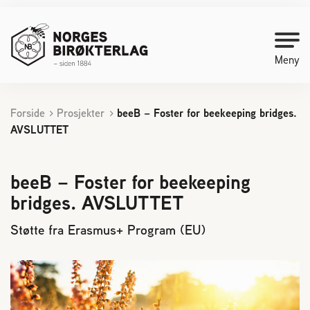
Meny
Forside
Prosjekter
beeB – Foster for beekeeping bridges.
Kontakt oss
AVSLUTTET
Bli medlem
beeB – Foster for beekeeping
bridges. AVSLUTTET
Starte med birøkt
Støtte fra Erasmus+ Program (EU)
Medlemssider
Biene svermer