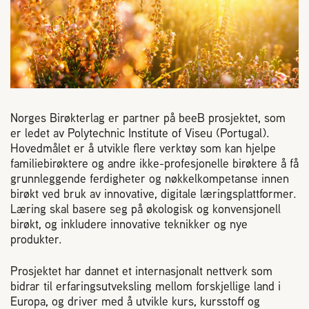
Reaksjon på bistikk
Om Norges Birøkterlag
Finn fylkes- og lokallag
Norges Birøkterlag er partner på beeB prosjektet, som
er ledet av Polytechnic Institute of Viseu (Portugal).
Nyheter
Hovedmålet er å utvikle flere verktøy som kan hjelpe
familiebirøktere og andre ikke-profesjonelle birøktere å få
grunnleggende ferdigheter og nøkkelkompetanse innen
Kurs
birøkt ved bruk av innovative, digitale læringsplattformer.
Læring skal basere seg på økologisk og konvensjonell
birøkt, og inkludere innovative teknikker og nye
Aktivitetskalender
produkter.
Lover og regler
Prosjektet har dannet et internasjonalt nettverk som
bidrar til erfaringsutveksling mellom forskjellige land i
Europa, og driver med å utvikle kurs, kursstoff og