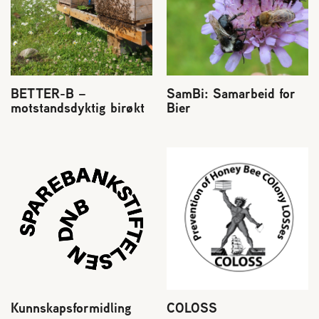
BETTER-B –
SamBi: Samarbeid for
motstandsdyktig birøkt
Bier
Kunnskapsformidling
COLOSS