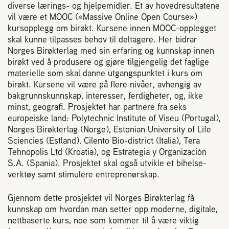
Plassering av bigård
diverse lærings- og hjelpemidler. Et av hovedresultatene
vil være et MOOC («Massive Online Open Course»)
kursopplegg om birøkt. Kursene innen MOOC-opplegget
Sjekkliste for kjøp og salg av bier
skal kunne tilpasses behov til deltagere. Her bidrar
Norges Birøkterlag med sin erfaring og kunnskap innen
birøkt ved å produsere og gjøre tilgjengelig det faglige
Sykdom hos bier
materielle som skal danne utgangspunktet i kurs om
birøkt. Kursene vil være på flere nivåer, avhengig av
bakgrunnskunnskap, interesser, ferdigheter, og, ikke
Sukkeravgiftsrefusjon
minst, geografi. Prosjektet har partnere fra seks
europeiske land: Polytechnic Institute of Viseu (Portugal),
Prosjekter
Norges Birøkterlag (Norge), Estonian University of Life
Sciencies (Estland), Cilento Bio-district (Italia), Tera
Tehnopolis Ltd (Kroatia), og Estrategia y Organización
Norges Birøkterlags standpunkt
S.A. (Spania). Prosjektet skal også utvikle et bihelse-
verktøy samt stimulere entreprenørskap.
Min side (Rubic)
Gjennom dette prosjektet vil Norges Birøkterlag få
kunnskap om hvordan man setter opp moderne, digitale,
nettbaserte kurs, noe som kommer til å være viktig
Dampsagveien 14