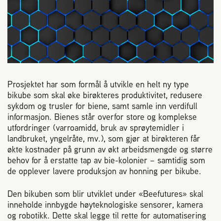
Reaksjon på bistikk
Om Norges Birøkterlag
Finn fylkes- og lokallag
Prosjektet har som formål å utvikle en helt ny type
bikube som skal øke birøkteres produktivitet, redusere
Nyheter
sykdom og trusler for biene, samt samle inn verdifull
informasjon. Bienes står overfor store og komplekse
utfordringer (varroamidd, bruk av sprøytemidler i
Kurs
landbruket, yngelråte, mv.), som gjør at birøkteren får
økte kostnader på grunn av økt arbeidsmengde og større
behov for å erstatte tap av bie-kolonier – samtidig som
Aktivitetskalender
de opplever lavere produksjon av honning per bikube.
Lover og regler
Den bikuben som blir utviklet under «Beefutures» skal
inneholde innbygde høyteknologiske sensorer, kamera
og robotikk. Dette skal legge til rette for automatisering