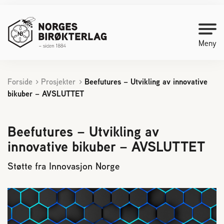
Meny
Forside
Prosjekter
Beefutures – Utvikling av innovative
Kontakt oss
bikuber – AVSLUTTET
Bli medlem
Beefutures – Utvikling av
innovative bikuber – AVSLUTTET
Starte med birøkt
Støtte fra Innovasjon Norge
Medlemssider
Biene svermer