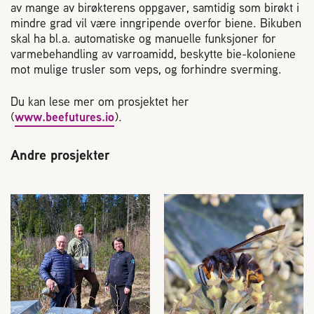
Plassering av bigård
av mange av birøkterens oppgaver, samtidig som birøkt i
mindre grad vil være inngripende overfor biene. Bikuben
skal ha bl.a. automatiske og manuelle funksjoner for
Sjekkliste for kjøp og salg av bier
varmebehandling av varroamidd, beskytte bie-koloniene
mot mulige trusler som veps, og forhindre sverming.
Sykdom hos bier
Du kan lese mer om prosjektet her
(
www.beefutures.io
).
Sukkeravgiftsrefusjon
Andre prosjekter
Prosjekter
Norges Birøkterlags standpunkt
Min side (Rubic)
Dampsagveien 14