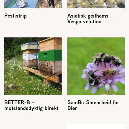
2004 Lillestrøm
TEL 63 94 20 80
Pestistrip
Asiatisk geithams –
post@norbi.no
Vespa velutina
BETTER-B –
SamBi: Samarbeid for
motstandsdyktig birøkt
Bier