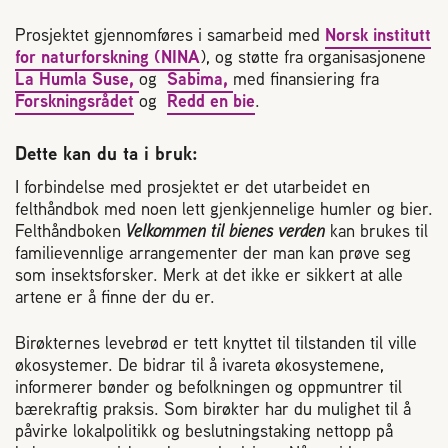
Prosjektet gjennomføres i samarbeid med
Norsk institutt
for naturforskning (NINA
), og støtte fra organisasjonene
La Humla Suse,
og
Sabima,
med finansiering fra
Forskningsrådet
og
Redd en bie
.
Dette kan du ta i bruk:
I forbindelse med prosjektet er det utarbeidet en
felthåndbok med noen lett gjenkjennelige humler og bier.
Felthåndboken
Velkommen til bienes verden
kan brukes til
familievennlige arrangementer der man kan prøve seg
som insektsforsker. Merk at det ikke er sikkert at alle
artene er å finne der du er.
Birøkternes levebrød er tett knyttet til tilstanden til ville
økosystemer. De bidrar til å ivareta økosystemene,
informerer bønder og befolkningen og oppmuntrer til
bærekraftig praksis. Som birøkter har du mulighet til å
påvirke lokalpolitikk og beslutningstaking nettopp på