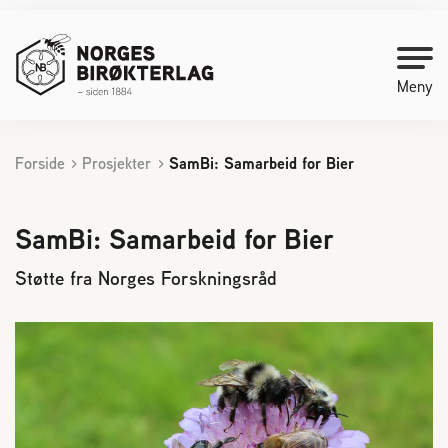
Meny
Forside
Prosjekter
SamBi: Samarbeid for Bier
Kontakt oss
Bli medlem
SamBi: Samarbeid for Bier
Støtte fra Norges Forskningsråd
Starte med birøkt
Medlemssider
Biene svermer