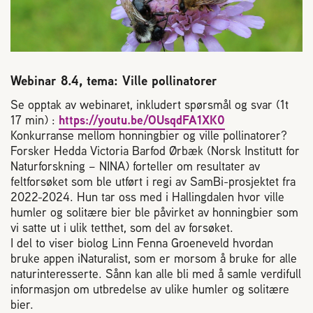
Reaksjon på bistikk
Om Norges Birøkterlag
Webinar 8.4, tema: Ville pollinatorer
Finn fylkes- og lokallag
Se opptak av webinaret, inkludert spørsmål og svar (1t
17 min) :
https://youtu.be/OUsqdFA1XK0
Konkurranse mellom honningbier og ville pollinatorer?
Nyheter
Forsker Hedda Victoria Barfod Ørbæk (Norsk Institutt for
Naturforskning – NINA) forteller om resultater av
feltforsøket som ble utført i regi av SamBi-prosjektet fra
Kurs
2022-2024. Hun tar oss med i Hallingdalen hvor ville
humler og solitære bier ble påvirket av honningbier som
vi satte ut i ulik tetthet, som del av forsøket.
Aktivitetskalender
I del to viser biolog Linn Fenna Groeneveld hvordan
bruke appen iNaturalist, som er morsom å bruke for alle
naturinteresserte. Sånn kan alle bli med å samle verdifull
Lover og regler
informasjon om utbredelse av ulike humler og solitære
bier.