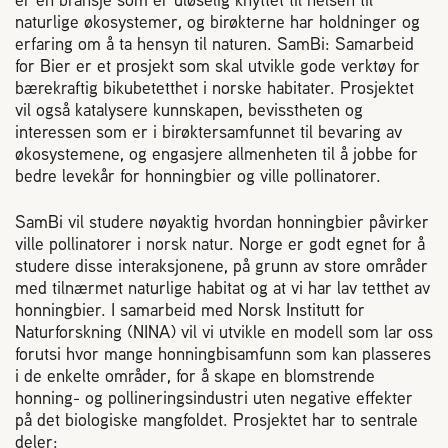
2004 Lillestrøm
naturlige økosystemer, og birøkterne har holdninger og
TEL 63 94 20 80
erfaring om å ta hensyn til naturen. SamBi: Samarbeid
post@norbi.no
for Bier er et prosjekt som skal utvikle gode verktøy for
bærekraftig bikubetetthet i norske habitater. Prosjektet
vil også katalysere kunnskapen, bevisstheten og
interessen som er i birøktersamfunnet til bevaring av
økosystemene, og engasjere allmenheten til å jobbe for
bedre levekår for honningbier og ville pollinatorer.
SamBi vil studere nøyaktig hvordan honningbier påvirker
ville pollinatorer i norsk natur. Norge er godt egnet for å
studere disse interaksjonene, på grunn av store områder
med tilnærmet naturlige habitat og at vi har lav tetthet av
honningbier. I samarbeid med Norsk Institutt for
Naturforskning (NINA) vil vi utvikle en modell som lar oss
forutsi hvor mange honningbisamfunn som kan plasseres
i de enkelte områder, for å skape en blomstrende
honning- og pollineringsindustri uten negative effekter
på det biologiske mangfoldet. Prosjektet har to sentrale
deler: