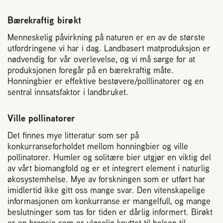
Plassering av bigård
Bærekraftig birøkt
Sjekkliste for kjøp og salg av bier
Menneskelig påvirkning på naturen er en av de største
utfordringene vi har i dag. Landbasert matproduksjon er
nødvendig for vår overlevelse, og vi må sørge for at
Sykdom hos bier
produksjonen foregår på en bærekraftig måte.
Honningbier er effektive bestøvere/polllinatorer og en
sentral innsatsfaktor i landbruket.
Sukkeravgiftsrefusjon
Ville pollinatorer
Prosjekter
Det finnes mye litteratur som ser på
konkurranseforholdet mellom honningbier og ville
Norges Birøkterlags standpunkt
pollinatorer. Humler og solitære bier utgjør en viktig del
av vårt biomangfold og er et integrert element i naturlig
økosystemhelse. Mye av forskningen som er utført har
Min side (Rubic)
imidlertid ikke gitt oss mange svar. Den vitenskapelige
informasjonen om konkurranse er mangelfull, og mange
beslutninger som tas for tiden er dårlig informert. Birøkt
Dampsagveien 14
er en bransje som er uløselig knyttet til helsen til