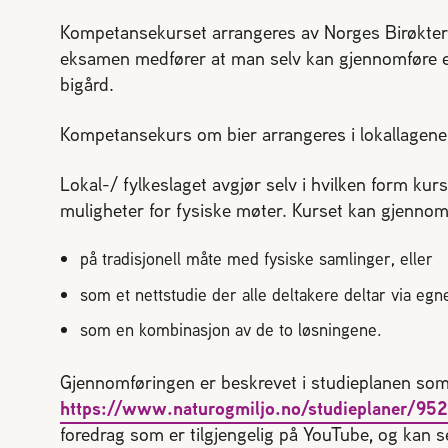
Evigung dronning
Avl og bi
Kompetansekurset arrangeres av Norges Birøkterl
Pollineri
eksamen medfører at man selv kan gjennomføre e
Norges B
bigård.
Kompetansekurs om bier arrangeres i lokallagene, 
Lokal-/ fylkeslaget avgjør selv i hvilken form kurs
muligheter for fysiske møter. Kurset kan gjennom
STARTE MED BIER
MIN SID
Vi har sk
Ofte stilte spørsmål
på tradisjonell måte med fysiske samlinger, eller
Sjekkliste for kjøp og salg av bier
som et nettstudie der alle deltakere deltar via egn
Gå ti
Kan jeg importere bier?
som en kombinasjon av de to løsningene.
Økologisk birøkt
Usikker p
klikk her
Gjennomføringen er beskrevet i studieplanen som
https://www.naturogmiljo.no/studieplaner/952
foredrag som er tilgjengelig på YouTube, og kan 