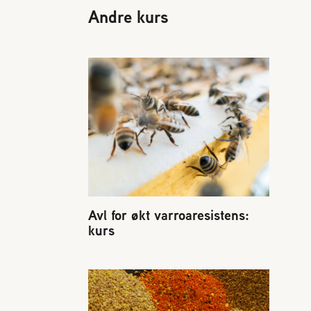
Presse
Andre kurs
Vedtekter
Bladet Birøkteren
e
Foredrag og utadrettet virksomhet
Norges Birøkterlags standpunkt
Avl for økt varroaresistens:
kurs