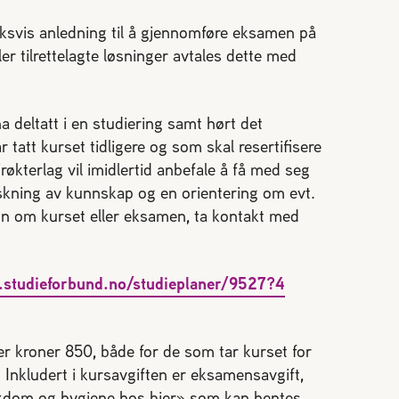
aksvis anledning til å gjennomføre eksamen på
r tilrettelagte løsninger avtales dette med
deltatt i en studiering samt hørt det
 tatt kurset tidligere og som skal resertifisere
økterlag vil imidlertid anbefale å få med seg
riskning av kunnskap og en orientering om evt.
n om kurset eller eksamen, ta kontakt med
d.studieforbund.no/studieplaner/9527?4
 er kroner 850, både for de som tar kurset for
. Inkludert i kursavgiften er eksamensavgift,
Sykdom og hygiene hos bier» som kan hentes