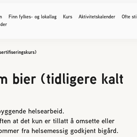
m
Finn fylkes- og lokallag
Kurs
Aktivitetskalender
Ofte st
der
ertifiseringskurs)
G SOM ER BIRØKTER
FOR MEDLEMMER
ser og møter
Medlemssider (Logg inn)
bier (tidligere kalt
 regler
Birøkteren
Nyhetsbrev
e for kjøp og salg av bier
Verdt å vite
område og parestasjoner
Økonomi
 birøkt
Honning
byggende helsearbeid.
nikk
Bigårdsplasser
ten at det kun er tillatt å omsette eller
os bier
Sukkeravgiftsrefusjon
kommer fra helsemessig godkjent bigård.
Styreprotokoller/årsmøter
r svake bifolk