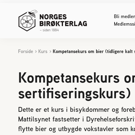
Bli medle
Medlemssi
Forside
Kurs
Kompetansekurs om bier (tidligere kalt s
INTERESSERT I BIRØKT
FOR DE
Starte med birøkt
Konferan
Kompetansekurs om 
Biene svermer
Lover og
sertifiseringskurs)
Bier kan skape konflikt
Sjekklist
Reaksjon på bistikk
Reinavls
Bienes produkter
Økologisk
Dette er et kurs i bisykdommer og fore
Bifolkets sammensetning
Driftstek
Mattilsynet fastsetter i Dyrehelseforskrif
Pollinering
Sykdom h
flytte bier og utbygde vokstavler som 
Birøktens historie
Døde elle