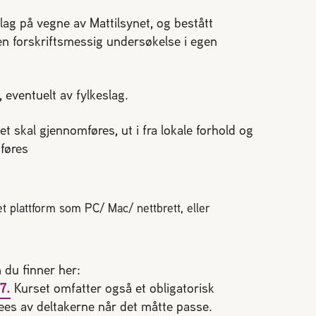
Driftsteknikk
ologi
Vekter
ag på vegne av Mattilsynet, og bestått
ng
Samarbeidspartnere og
n forskriftsmessig undersøkelse i egen
irøkterlags standpunkt
utstyrsleverandører
Sykdommer og skadegjører
Bli medlem
eventuelt av fylkeslag.
et skal gjennomføres, ut i fra lokale forhold og
føres
E
KONTAKT
iftet medlemssystem!
Dampsagveien 14
2004 Lillestrøm
et plattform som PC/ Mac/ nettbrett, eller
l rubic.no
TEL 63 94 20 80
post@norbi.no
å hvordan du logger inn,
 du finner her:
7.
Kurset omfatter også et obligatorisk
sees av deltakerne når det måtte passe.