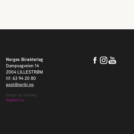
Norges Birøkterlag
Dampsagveien 14
2004 LILLESTRØM
tlf: 63 94 20 80
post@norbi.no
Design og utvikling:
thepitch.no