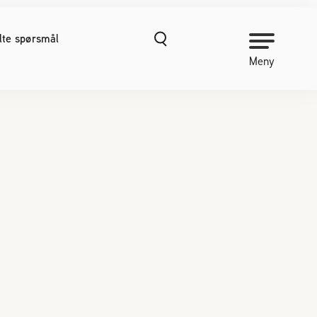
ilte spørsmål
Meny
NORGES BIRØKTERLAG
Om Norges Birøkterlag
Kontakt oss
Organisasjonshåndbok
Nyheter
Finn fylkes- og lokallag
Kurs
Prosjekter
Vitenskapelige publikasjoner