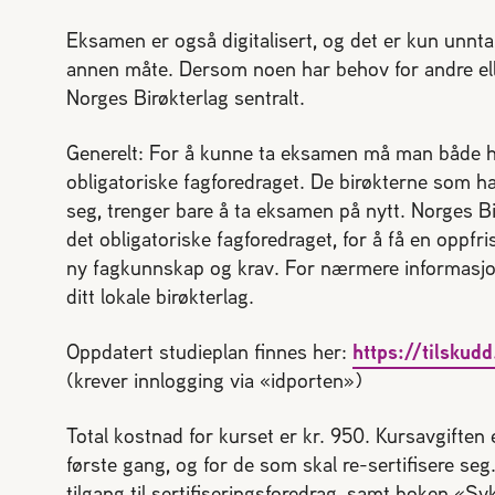
Eksamen er også digitalisert, og det er kun unnt
annen måte. Dersom noen har behov for andre elle
Norges Birøkterlag sentralt.
Generelt: For å kunne ta eksamen må man både ha 
obligatoriske fagforedraget.
De birøkterne som har
seg, trenger bare å ta eksamen på nytt. Norges Bir
det obligatoriske fagforedraget, for å få en oppf
ny fagkunnskap og krav. For nærmere informasjo
ditt lokale birøkterlag.
Oppdatert studieplan finnes her:
https://tilskud
(krever innlogging via «idporten»)
Total kostnad for kurset er kr. 950. Kursavgiften
første gang, og for de som skal re-sertifisere seg
tilgang til sertifiseringsforedrag, samt boken «