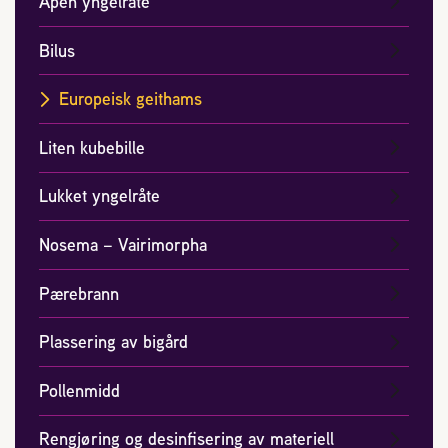
Åpen yngelråte
2004 Lillestrøm
TEL 63 94 20 80
Bilus
post@norbi.no
Europeisk geithams
Liten kubebille
Lukket yngelråte
Nosema – Vairimorpha
Pærebrann
Plassering av bigård
Pollenmidd
Rengjøring og desinfisering av materiell