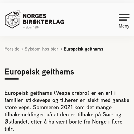
Meny
Forside
Sykdom hos bier
Europeisk geithams
Kontakt oss
Bli medlem
Europeisk geithams
Starte med birøkt
Europeisk geithams (Vespa crabro) er en art i
familien stikkeveps og tilhører en slekt med ganske
Medlemssider
store veps. Sommeren 2021 kom det mange
tilbakemeldinger på at den er tilbake på Sør- og
Østlandet, etter å ha vært borte fra Norge i flere
Biene svermer
tiår.