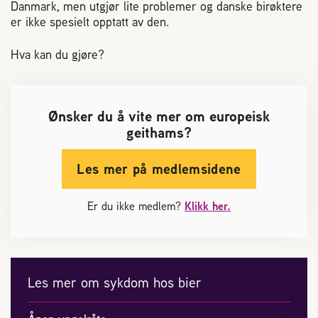
Plassering av bigård
Danmark, men utgjør lite problemer og danske birøktere
er ikke spesielt opptatt av den.
Sjekkliste for kjøp og salg av bier
Hva kan du gjøre?
Sykdom hos bier
Ønsker du å vite mer om europeisk
geithams?
Sukkeravgiftsrefusjon
Les mer på medlemsidene
Prosjekter
Er du ikke medlem?
Klikk her.
Norges Birøkterlags standpunkt
Min side (Rubic)
Les mer om sykdom hos bier
Dampsagveien 14