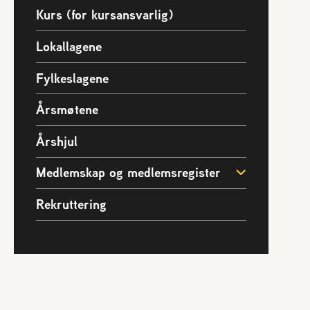
Presse
Kurs (for kursansvarlig)
Vedtekter
Lokallagene
Bladet Birøkteren
e
Foredrag og utadrettet virksomhet
Fylkeslagene
Norges Birøkterlags standpunkt
Årsmøtene
Årshjul
Medlemskap og medlemsregister
Rekruttering