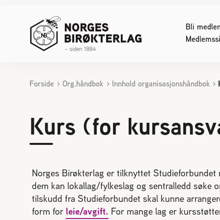
Bli medle
Medlemssi
Forside
Org.håndbok
Innhold organisasjonshåndbok
INTERESSERT I BIRØKT
FOR DE
Starte med birøkt
Konferan
Kurs (for kursansva
Biene svermer
Lover og
Bier kan skape konflikt
Sjekklist
Reaksjon på bistikk
Reinavls
Bienes produkter
Økologisk
Norges Birøkterlag er tilknyttet Studieforbundet
Bifolkets sammensetning
Driftstek
dem kan lokallag/fylkeslag og sentralledd søke o
tilskudd fra Studieforbundet skal kunne arrangere
Pollinering
Sykdom h
form for
leie/avgift.
For mange lag er kursstøtten
Birøktens historie
Døde elle