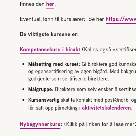
finnes den
her
.
Eventuell lønn til kurslærer: Se her
https://www
De viktigste kursene er:
Kompetansekurs i birøkt
(
Kalles også «sertifise
Målsetting med kurset:
Gi birøktere god kunns
og egensertifisering av egen bigård. Med bakgru
godkjente som sertifiserte birøktere.
Målgruppe:
Birøktere som selv ønsker å sertifis
Kursansvarlig
skal ta kontakt med post@norbi og 
aktivitetskalenderen.
får satt opp påmelding i
Nybegynnerkurs
:
(Klikk på linken for å lese mer