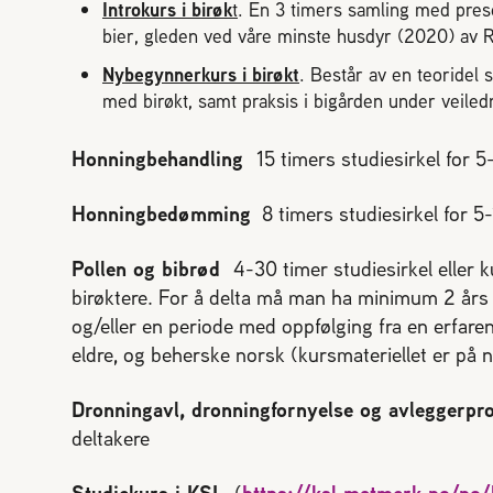
Introkurs i birøk
t
. En 3 timers samling med prese
bier, gleden ved våre minste husdyr (2020) av 
Nybegynnerkurs i birøkt
. Består av en teoridel
med birøkt, samt praksis i bigården under veiled
Honningbehandling
15 timers studiesirkel for 5
Honningbedømming
8 timers studiesirkel for 5-
Pollen og bibrød
4-30 timer studiesirkel eller
birøktere. For å delta må man ha minimum 2 års
og/eller en periode med oppfølging fra en erfare
eldre, og beherske norsk (kursmateriellet er på
Dronningavl, dronningfornyelse og avleggerp
deltakere
Studiekurs i KSL
(
https://ksl.matmerk.no/no/