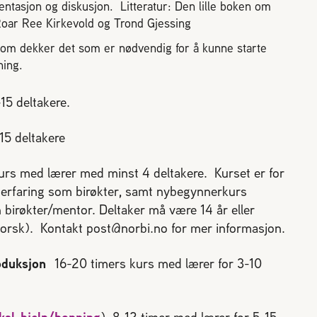
ntasjon og diskusjon. Litteratur: Den lille boken om
Roar Ree Kirkevold og Trond Gjessing
 som dekker det som er nødvendig for å kunne starte
ning.
-15 deltakere.
15 deltakere
 kurs med lærer med minst 4 deltakere. Kurset er for
 erfaring som birøkter, samt nybegynnerkurs
n birøkter/mentor. Deltaker må være 14 år eller
 norsk). Kontakt post@norbi.no for mer informasjon.
roduksjon
16-20 timers kurs med lærer for 3-10
ksl-hjelp/honning
) 8-12 timer med lærer for 5-15