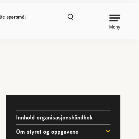
ilte spørsmål
Meny
NORGES BIRØKTERLAG
Om Norges Birøkterlag
Kontakt oss
Organisasjonshåndbok
Nyheter
Finn fylkes- og lokallag
Kurs
Innhold organisasjonshåndbok
Prosjekter
Om styret og oppgavene
Vitenskapelige publikasjoner