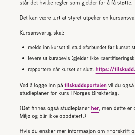
står det hvilke regler som gjelder for å få støtte.
Evigung dronning
Avl og bi
Pollineri
Det kan være lurt at styret utpeker en kursansvar
Norges B
Kursansvarlig skal:
melde inn kurset til studieforbundet
før
kurset st
levere ut kursbevis (gjelder ikke «sertifiserings
STARTE MED BIER
MIN SID
https://tilskud
rapportere når kurset er slutt.
Vi har sk
Ofte stilte spørsmål
Ved å logge inn på
tilskuddsportalen
vil du også
Sjekkliste for kjøp og salg av bier
Gå ti
studieplaner for kurs i Norges Birøkterlag.
Kan jeg importere bier?
Økologisk birøkt
Usikker p
(Det finnes også studieplaner
her
, men dette er 
klikk her
Miljø og blir ikke oppdatert.)
Hvis du ønsker mer informasjon om «Forskrift 