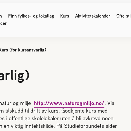
m
Finn fylkes- og lokallag
Kurs
Aktivitetskalender
Ofte st
der
Kurs (for kursansvarlig)
G SOM ER BIRØKTER
FOR MEDLEMMER
ser og møter
Medlemssider (Logg inn)
rlig)
 regler
Birøkteren
Nyhetsbrev
e for kjøp og salg av bier
Verdt å vite
område og parestasjoner
Økonomi
 birøkt
 natur og miljø
http://www.naturogmiljo.no/
. Via
Honning
nikk
m tilskudd til drift av kurs. Godkjente kurs med
Bigårdsplasser
s i offentlige skolelokaler uten å bli avkrevd noen
os bier
Sukkeravgiftsrefusjon
 en viktig inntektskilde. På Studieforbundets sider
Styreprotokoller/årsmøter
r svake bifolk