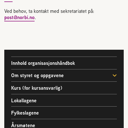
Plassering av bigård
Ved behov, ta kontakt med sekretariatet på:
post@norbi.no
.
Sjekkliste for kjøp og salg av bier
Sykdom hos bier
Sukkeravgiftsrefusjon
Innhold organisasjonshåndbok
Prosjekter
Om styret og oppgavene
Kurs (for kursansvarlig)
Norges Birøkterlags standpunkt
Lokallagene
Min side (Rubic)
Fylkeslagene
Dampsagveien 14
Årsmøtene