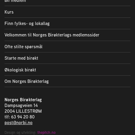
Bli medlem
Kurs
Finn fylkes- og lokallag
Velkommen til Norges Birøkterlags medlemssider
Ofte stilte spørsmål
Starte med birøkt
Økologisk birøkt
Om Norges Birøkterlag
Norges Birøkterlag
Dampsagveien 14
2004 LILLESTRØM
tlf: 63 94 20 80
post@norbi.no
Design og utvikling:
thepitch.no