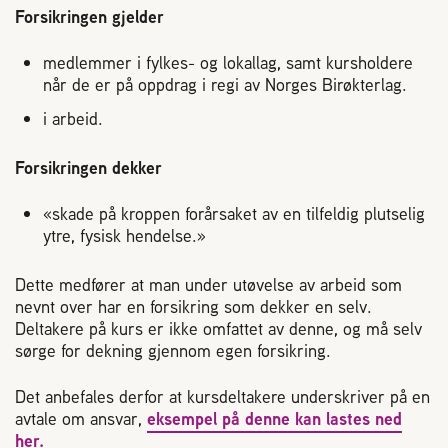
Forsikringen gjelder
Reaksjon på bistikk
medlemmer i fylkes- og lokallag, samt kursholdere
når de er på oppdrag i regi av Norges Birøkterlag.
Om Norges Birøkterlag
i arbeid.
Finn fylkes- og lokallag
Forsikringen dekker
Nyheter
«skade på kroppen forårsaket av en tilfeldig plutselig
ytre, fysisk hendelse.»
Kurs
Dette medfører at man under utøvelse av arbeid som
nevnt over har en forsikring som dekker en selv.
Deltakere på kurs er ikke omfattet av denne, og må selv
Aktivitetskalender
sørge for dekning gjennom egen forsikring.
Lover og regler
Det anbefales derfor at kursdeltakere underskriver på en
avtale om ansvar,
eksempel på denne kan lastes ned
her.