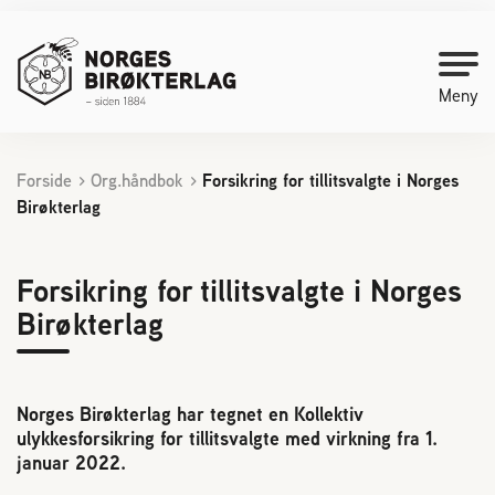
Meny
Forside
Org.håndbok
Forsikring for tillitsvalgte i Norges
Kontakt oss
Birøkterlag
Bli medlem
Forsikring for tillitsvalgte i Norges
Birøkterlag
Starte med birøkt
Medlemssider
Norges Birøkterlag har tegnet en Kollektiv
ulykkesforsikring for tillitsvalgte med virkning fra 1.
Biene svermer
januar 2022.