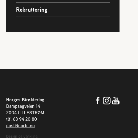
Rekruttering
Norges Birøkterlag
Dampsagveien 14
2004 LILLESTRØM
tlf: 63 94 20 80
post@norbi.no
Design og utvikling: