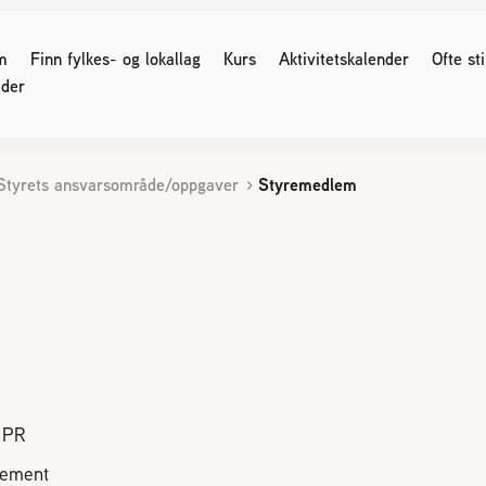
m
Finn fylkes- og lokallag
Kurs
Aktivitetskalender
Ofte st
der
Styrets ansvarsområde/oppgaver
Styremedlem
G SOM ER BIRØKTER
FOR MEDLEMMER
ser og møter
Medlemssider (Logg inn)
 regler
Birøkteren
Nyhetsbrev
e for kjøp og salg av bier
Verdt å vite
område og parestasjoner
Økonomi
 birøkt
Honning
nikk
Bigårdsplasser
. PR
os bier
Sukkeravgiftsrefusjon
Styreprotokoller/årsmøter
r svake bifolk
gement