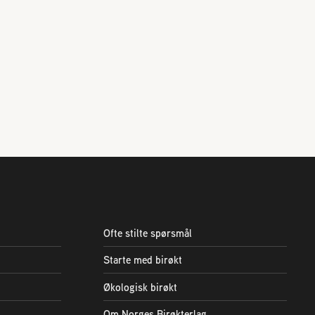
Ofte stilte spørsmål
Starte med birøkt
Økologisk birøkt
Om Norges Birøkterlag