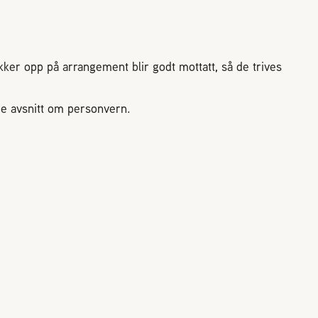
Driftsteknikk
ologi
Vekter
ng
Samarbeidspartnere og
irøkterlags standpunkt
utstyrsleverandører
er opp på arrangement blir godt mottatt, så de trives
Sykdommer og skadegjører
Bli medlem
e avsnitt om personvern.
E
KONTAKT
iftet medlemssystem!
Dampsagveien 14
2004 Lillestrøm
l rubic.no
TEL 63 94 20 80
post@norbi.no
å hvordan du logger inn,