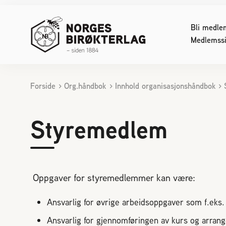
Bli medle
Medlemssi
Forside
Org.håndbok
Innhold organisasjonshåndbok
INTERESSERT I BIRØKT
FOR DE
Starte med birøkt
Konferan
Styremedlem
Biene svermer
Lover og
Bier kan skape konflikt
Sjekklist
Reaksjon på bistikk
Reinavls
Bienes produkter
Økologisk
Oppgaver for styremedlemmer kan være:
Bifolkets sammensetning
Driftstek
Ansvarlig for øvrige arbeidsoppgaver som f.eks
Pollinering
Sykdom h
Birøktens historie
Døde elle
Ansvarlig for gjennomføringen av kurs og arran