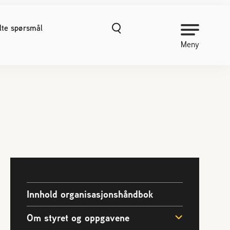
ilte spørsmål
Meny
NORGES BIRØKTERLAG
Om Norges Birøkterlag
Kontakt oss
Organisasjonshåndbok
Nyheter
Finn fylkes- og lokallag
Kurs
Innhold organisasjonshåndbok
Prosjekter
Om styret og oppgavene
Vitenskapelige publikasjoner