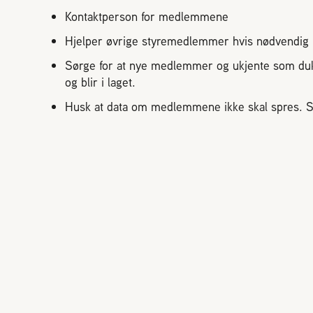
Evigung dronning
Avl og bi
Kontaktperson for medlemmene
Pollineri
Hjelper øvrige styremedlemmer hvis nødvendig
Norges B
Sørge for at nye medlemmer og ukjente som dukk
og blir i laget.
Husk at data om medlemmene ikke skal spres. S
STARTE MED BIER
MIN SID
Vi har sk
Ofte stilte spørsmål
Sjekkliste for kjøp og salg av bier
Gå ti
Kan jeg importere bier?
Økologisk birøkt
Usikker p
klikk her