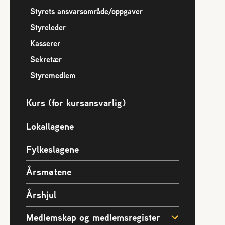
Presse
Styrets ansvarsområde/oppgaver
Vedtekter
Styreleder
Bladet Birøkteren
Kasserer
e
Foredrag og utadrettet virksomhet
Sekretær
Norges Birøkterlags standpunkt
Styremedlem
Kurs (for kursansvarlig)
Lokallagene
Fylkeslagene
Årsmøtene
Årshjul
Medlemskap og medlemsregister