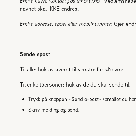
Endre navn: Kontakt post@norbi.no.
Medlemskapet e
navnet skal IKKE endres.
Endre adresse, epost eller mobilnummer
: Gjør end
Sende epost
Til alle: huk av øverst til venstre for «Navn»
Til enkeltpersoner: huk av de du skal sende til.
Trykk på knappen «Send e-post» (antallet du har v
Skriv melding og send.