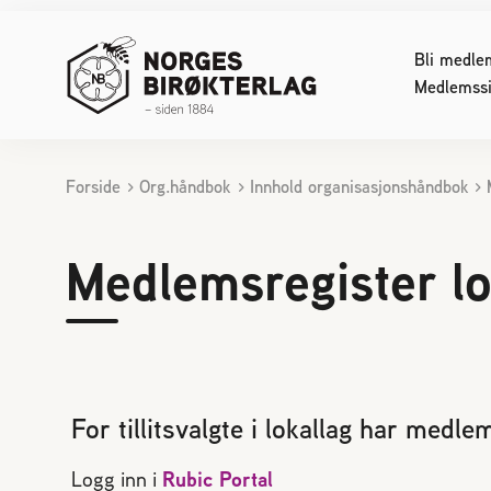
Bli medle
Medlemssi
Forside
Org.håndbok
Innhold organisasjonshåndbok
INTERESSERT I BIRØKT
FOR DE
Starte med birøkt
Konferan
Medlemsregister lo
Biene svermer
Lover og
Bier kan skape konflikt
Sjekklist
Reaksjon på bistikk
Reinavls
Bienes produkter
Økologisk
Bifolkets sammensetning
Driftstek
For tillitsvalgte i lokallag har medl
Pollinering
Sykdom h
Birøktens historie
Døde elle
Logg inn i
Rubic Portal