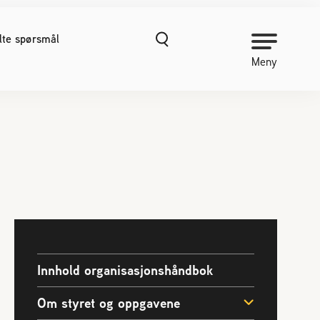
ilte spørsmål
Meny
NORGES BIRØKTERLAG
Om Norges Birøkterlag
Kontakt oss
Organisasjonshåndbok
Nyheter
Finn fylkes- og lokallag
Kurs
Innhold organisasjonshåndbok
Prosjekter
Om styret og oppgavene
Vitenskapelige publikasjoner