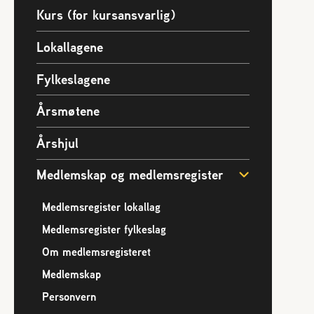
Presse
Kurs (for kursansvarlig)
Vedtekter
Lokallagene
Bladet Birøkteren
e
Foredrag og utadrettet virksomhet
Fylkeslagene
Norges Birøkterlags standpunkt
Årsmøtene
Årshjul
Medlemskap og medlemsregister
Medlemsregister lokallag
Medlemsregister fylkeslag
Om medlemsregisteret
Medlemskap
Personvern