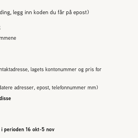
Driftsteknikk
ologi
Vekter
ing, legg inn koden du får på epost)
ng
Samarbeidspartnere og
irøkterlags standpunkt
utstyrsleverandører
g
Sykdommer og skadegjører
Bli medlem
lemmene
E
KONTAKT
kontaktadresse, lagets kontonummer og pris for
iftet medlemssystem!
Dampsagveien 14
2004 Lillestrøm
atere adresser, epost, telefonnummer mm)
l rubic.no
TEL 63 94 20 80
disse
post@norbi.no
å hvordan du logger inn,
i perioden 16 okt-5 nov