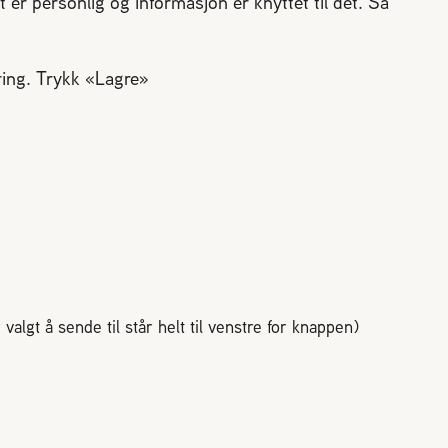
r personlig og informasjon er knyttet til det. Så
ring. Trykk «Lagre»
algt å sende til står helt til venstre for knappen)