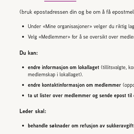
Evigung dronning
Avl og bi
(bruk epostadressen din og be om å få epostmeld
Pollineri
Norges B
Under «Mine organisasjoner» velger du riktig la
Velg «Medlemmer» for å se oversikt over med
Du kan:
STARTE MED BIER
MIN SID
endre informasjon om lokallaget
(tillitsvalgte, 
medlemskap i lokallaget).
Vi har sk
Ofte stilte spørsmål
Sjekkliste for kjøp og salg av bier
endre kontaktinformasjon om medlemmer
(oppd
Gå ti
Kan jeg importere bier?
ta ut lister over medlemmer og sende epost til 
Økologisk birøkt
Usikker p
Leder skal:
klikk her
behandle søknader om refusjon av sukkeravgift 