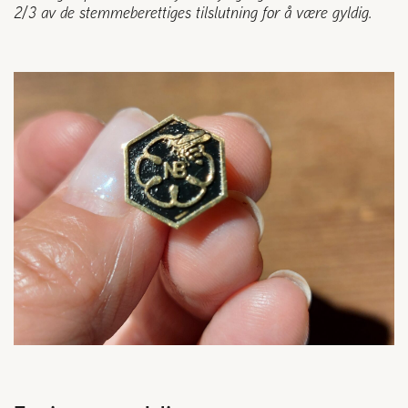
Plassering av bigård
2/3 av de stemmeberettiges tilslutning for å være gyldig.
Sjekkliste for kjøp og salg av bier
Sykdom hos bier
Sukkeravgiftsrefusjon
Prosjekter
Norges Birøkterlags standpunkt
Min side (Rubic)
Dampsagveien 14