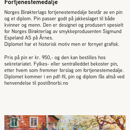
Fortjenestemedalje
2004 Lillestrøm
TEL 63 94 20 80
Norges Birøkterlags fortjenestemedalje består av en pin
og et diplom. Pin passer godt på jakkeslaget til både
post@norbi.no
kvinner og menn. Den er designet og produsert spesielt
for Norges Birøkterlag av smykkeprodusenten Sigmund
Espeland AS på Årnes.
Diplomet har et historisk motiv men er fornyet grafisk.
Pris på pin er kr. 950,- og den kan bestilles hos
sekretariatet. Fylkes- eller sentralleddet bekoster pin,
etter hvem som fremmer forslag om fortjenestemedalje.
Diplomet kommer i en pdf-fil, pin og diplom fås altså ved
henvendelse til post@norbi.no