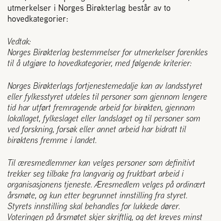
utmerkelser i Norges Birøkterlag består av to
Reaksjon på bistikk
hovedkategorier:
Vedtak:
Om Norges Birøkterlag
Norges Birøkterlag bestemmelser for utmerkelser forenkles
til å utgjøre to hovedkategorier, med følgende kriterier:
Finn fylkes- og lokallag
Norges Birøkterlags fortjenestemedalje kan av landsstyret
eller fylkesstyret utdeles til perso­ner som gjennom lengere
Nyheter
tid har utført fremragende arbei­d for birøkten, gjennom
lokallaget, fylkeslaget eller lands­laget og til personer som
ved fors­kning, forsøk eller annet arbeid har bidratt til
Kurs
birøktens fremme i landet.
Til æresmedlemmer kan velges personer som definitivt
Aktivitetskalender
trekker seg tilbake fra langvarig og fruktbart arbeid i
organisasjonens tjeneste. Æresmedlem velges på ordi­nært
Lover og regler
årsmøte, og kun etter begrunnet innstilling fra styret.
Styrets innstilling skal behandles for lukkede dører.
Voteringen på årsmøtet skjer skriftlig, og det kreves minst