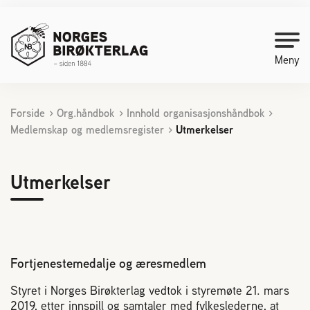
Meny
Forside
Org.håndbok
Innhold organisasjonshåndbok
Kontakt oss
Medlemskap og medlemsregister
Utmerkelser
Bli medlem
Utmerkelser
Starte med birøkt
Medlemssider
Fortjenestemedalje og æresmedlem
Biene svermer
Styret i Norges Birøkterlag vedtok i styremøte 21. mars
2019, etter innspill og samtaler med fylkeslederne, at