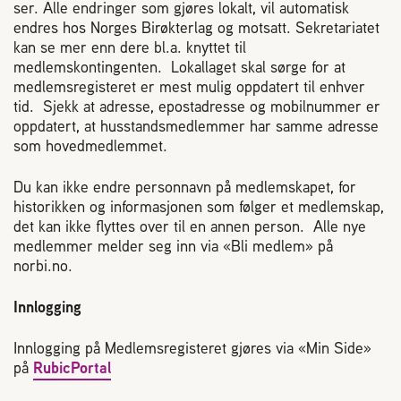
ser. Alle endringer som gjøres lokalt, vil automatisk
Reaksjon på bistikk
endres hos Norges Birøkterlag og motsatt. Sekretariatet
kan se mer enn dere bl.a. knyttet til
medlemskontingenten. Lokallaget skal sørge for at
Om Norges Birøkterlag
medlemsregisteret er mest mulig oppdatert til enhver
tid. Sjekk at adresse, epostadresse og mobilnummer er
oppdatert, at husstandsmedlemmer har samme adresse
Finn fylkes- og lokallag
som hovedmedlemmet.
Du kan ikke endre personnavn på medlemskapet, for
Nyheter
historikken og informasjonen som følger et medlemskap,
det kan ikke flyttes over til en annen person. Alle nye
Kurs
medlemmer melder seg inn via «Bli medlem» på
norbi.no.
Aktivitetskalender
Innlogging
Innlogging på Medlemsregisteret gjøres via «Min Side»
Lover og regler
på
RubicPortal