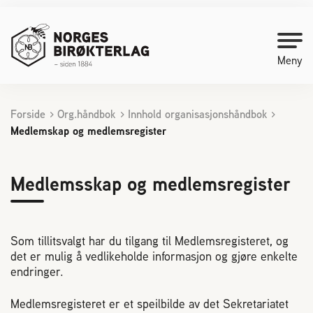
Meny
Forside
Org.håndbok
Innhold organisasjonshåndbok
Kontakt oss
Medlemskap og medlemsregister
Bli medlem
Medlemsskap og medlemsregister
Starte med birøkt
Som tillitsvalgt har du tilgang til Medlemsregisteret, og
Medlemssider
det er mulig å vedlikeholde informasjon og gjøre enkelte
endringer.
Biene svermer
Medlemsregisteret er et speilbilde av det Sekretariatet