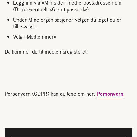
Plassering av bigård
Logg inn via «Min side» med e-postadressen din
(Bruk eventuelt «Glemt passord»)
Under Mine organisasjoner velger du laget du er
Sjekkliste for kjøp og salg av bier
tillitsvalgt i.
Velg «Medlemmer»
Sykdom hos bier
Da kommer du til medlemsregisteret.
Sukkeravgiftsrefusjon
Prosjekter
Personvern (GDPR) kan du lese om her:
Personvern
Norges Birøkterlags standpunkt
Min side (Rubic)
Dampsagveien 14