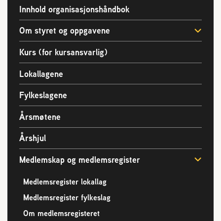
2004 Lillestrøm
Innhold organisasjonshåndbok
TEL 63 94 20 80
Om styret og oppgavene
post@norbi.no
Kurs (for kursansvarlig)
Lokallagene
Fylkeslagene
Årsmøtene
Årshjul
Medlemskap og medlemsregister
Medlemsregister lokallag
Medlemsregister fylkeslag
Om medlemsregisteret